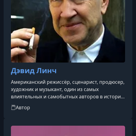
Дэвид Линч
Американский режиссёр, сценарист, продюсер,
художник и музыкант, один из самых
влиятельных и самобытных авторов в истории
мирового кино. Родился 20 января 1946
Автор
года.Он известен своим уникальным стилем,
сочетающим сюрреализм, психологическую
глубину и атмосферу сна, где границы между
реальностью и воображением стираются. Его