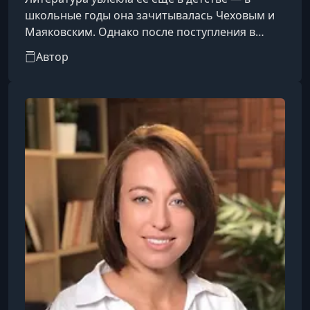
школьные годы она зачитывалась Чеховым и
Маяковским. Однако после поступления в
экономический вуз чтение отошло на второй
Автор
план. Спустя время она поняла: её настоящая
страсть — филология. Так она поступила в
магистратуру СПбГУ и запустила подкаст об
истории русской литературы.В своих выпусках
она не перегружает фактами и датами, а
рассказывает то, чего не встретишь в
школьных учебниках. Например, зачем Маяко