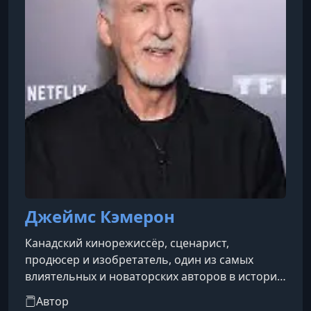
(1976)Сердце ангелаСлавные парни
(1990)Банды Нью-ЙоркаОтступникиОстров
прокляты
Джеймс Кэмерон
Канадский кинорежиссёр, сценарист,
продюсер и изобретатель, один из самых
влиятельных и новаторских авторов в истории
кино. Он известен своими масштабными
Автор
блокбастерами, визуальными прорывами и