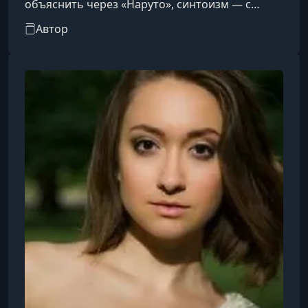
объяснить через «Наруто», синтоизм — с
помощью покемонов, а заинтересовать
Автор
немым кино — через фильмы Уэса Андерсона.
Любой популярный фильм связан с
шедеврами прошлого: невозможно говорить о
Тарантино, не упомянув Альфреда Хичкока и
Джона Форда.Через кинематограф автор
пришла к еще одной научной страсти —
изучению костюма в кино. Эта тема
неотделима от истории моды,