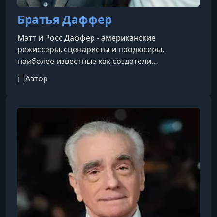
Братья Даффер
Мэтт и Росс Даффер - американские
режиссёры, сценаристы и продюсеры,
наиболее известные как создатели
популярного сериала «Очень странные дела»
Автор
(Stranger Things) на платформе Netflix. Они
родились 15 февраля 1984 года в Дареме, штат
Северная Каролина, и являются близнецами. С
раннего возраста братья увлекались
кинематографом, снимая собственные
фильмы на видеокамеру, подаренную им
родителями. В 2007 году они окончили
колледж кино и медиаискусств