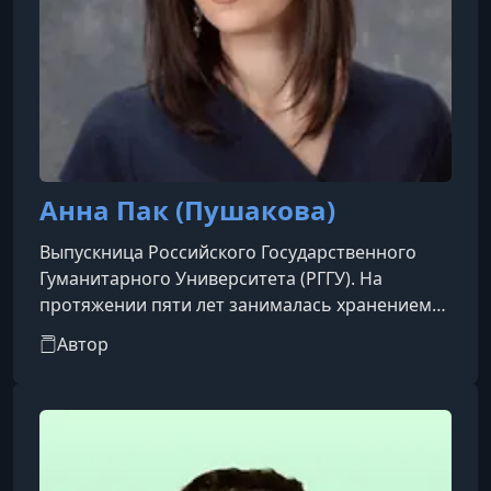
Анна Пак (Пушакова)
Выпускница Российского Государственного
Гуманитарного Университета (РГГУ). На
протяжении пяти лет занималась хранением
фонда «Живопись и графика Дальнего
Автор
Востока» в Государственном Музее Востока.В
настоящее время преподает историю
искусства Японии и Китая в Высшей школе
экономики и Московском городском
педагогическом университете. Часто
выступает в роли приглашенного эксперта на