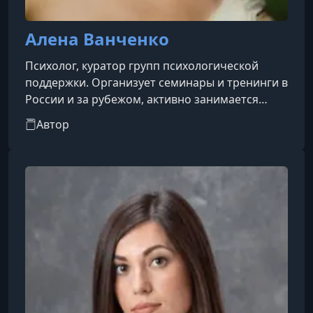
Алена Ванченко
Психолог, куратор групп психологической
поддержки. Организует семинары и тренинги в
России и за рубежом, активно занимается
частной практикой.Окончила факультет
Автор
психологии Карлова университета в Праге, а
также чешское отделение Университета
города Йорк (Калифорния).Автор научных
публикаций и исследований в области
гендерологии.В 2016 году прошла курс
подготовки коучей по личностному росту для
топ-менеджеров в рамках программы Альфа-
Банка. В 2017