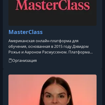
MasterClass
Американская онлайн-платформа для
обучения, основанная в 2015 году Дэвидом
Рожье и Аароном Расмуссеном. Платформа
предоставляет доступ к видеокурсам,
Организация
созданным и представленным мировыми
знаменитостями и экспертами в различных
областях.​Особенности
платформы:Преподаватели: Среди
инструкторов — известные личности, такие как
Гордон Рамзи (кулинария), Маргарет Этвуд
(писательство), Мартин Скорсезе
(кинорежиссура), Серена Уильямс (теннис),