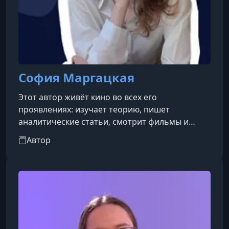
София Маргацкая
Этот автор живёт кино во всех его
проявлениях: изучает теорию, пишет
аналитические статьи, смотрит фильмы и
снимает собственные работы. Для неё важно
Автор
не только делиться знаниями, но и
вдохновлять на их практическое применение.
Режиссура для неё — это способ выразить
свой опыт, эмоции и мысли в конкретной
форме, а также поднять сложные и значимые
темы.Её идеальная аудитория — это люди,
которые готовы не просто слушать, но и