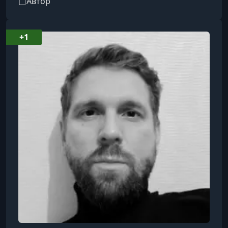
Автор
культура и социально-политические условия
придают фильмам новые смыслы и разные
варианты интерпретаций. Ему нравится
+1
глубоко погружаться в кино, вскрывать его
скрытые уровни и понимать не «что хотел
сказать автор», а что сам фильм говорит о
личности зрителя. Этому он и учит других. Ег