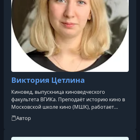
Виктория Цетлина
Киновед, выпускница киноведческого
факультета ВГИКа. Преподаёт историю кино в
Московской школе кино (МШК), работает
отборщиком кинофестивалей «Дух огня» и
Автор
«Докер», а также занимает должность
программного директора фестиваля
«Влюблённые в искусство». Создавала