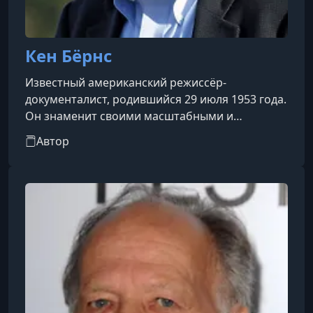
Кен Бёрнс
Известный американский режиссёр-
документалист, родившийся 29 июля 1953 года.
Он знаменит своими масштабными и
глубокими документальными сериалами,
Автор
которые исследуют важные исторические
события и явления США. Его работы
отличаются особым стилем повествования:
использование архивных фотографий,
интервью с экспертами и очевидцами, озвучка
текстов письмами и документами, а также
внимание к деталям и драматический монтаж.