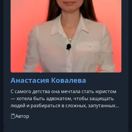
Ханс Циммер
Анастасия Ковалева
С самого детства она мечтала стать юристом
— хотела быть адвокатом, чтобы защищать
людей и разбираться в сложных, запутанных
историях. С годами эта цель только
Автор
укрепилась. Больше всего её привлекает
исследование так называемых «идеальных»