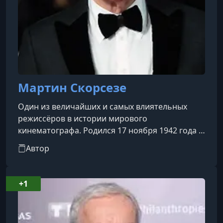
Мартин Скорсезе
Один из величайших и самых влиятельных
режиссёров в истории мирового
кинематографа. Родился 17 ноября 1942 года в
Нью-Йорке, США, в семье итало-американцев.
Автор
Обладатель премии «Оскар» (лучший
режиссёр за «Отступники»), а также «Золотого
глобуса», BAFTA и многих других
+1
международных наград. Окончил Школу
искусств Тиш при Нью-Йоркском
университетеКультовые фильмы:Таксист