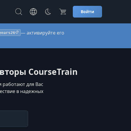
Войти
— активируйте его
years26
📋
Авторы CourseTrain
и работают для Вас
шествие в надежных