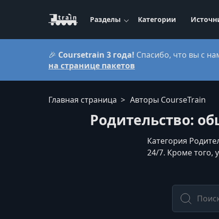
Разделы
Категории
Источн
🎉
Coursetrain 3 года!
Спасибо, что вы с на
на странице пакетов
Главная страница
Авторы CourseTrain
Родительство: общ
Категория Родител
24/7. Кроме того,