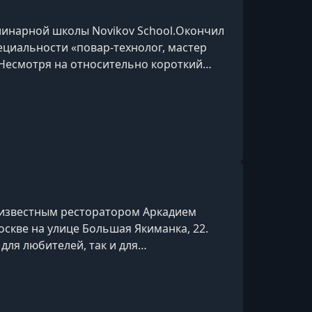
линарной школы Novikov School.Окончил
ециальности «повар-технолог, мастер
Несмотря на относительно короткий
пел зарекомендовать себя в
л карьеру на кухне гастробара Roni под
Павла Дзюбло. Позже стал су-шефом в
i, Theory Kitchen+Bar, 15 Kitchen+B
 известным ресторатором Аркадием
скве на улице Большая Якиманка, 22.
для любителей, так и для
кусства, проводя занятия в очном и
тические и практические занятия, а
вом бренд-шефа Артура Овчинникова,