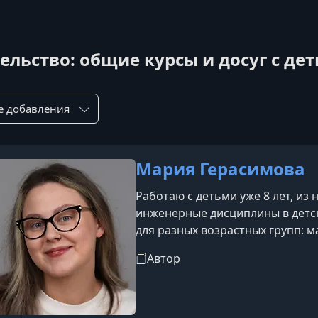
ельство: общие курсы и досуг с де
ровка по:
Мария Герасимова
Работаю с детьми уже 8 лет, из
инженерные дисциплины в детск
для разных возрастных групп: 
конструкторами; дети 5–6 лет у
Автор
базовые принципы программиро
собственные проекты, модифиц
более сложные алгоритмы.