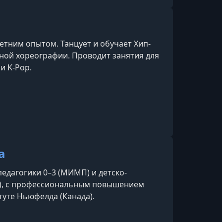
етним опытом. Танцует и обучает Хип-
ной хореографии. Проводит занятия для
и K-Pop.
а
едагогики 0–3 (МИМП) и детско-
), с профессиональным повышением
уте Ньюфелда (Канада).