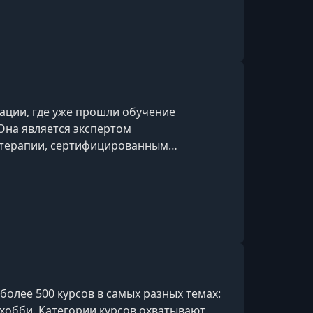
ации, где уже прошли обучение
Она является экспертом
отерапии, сертифицированным
х терапий, а также практикующим
с более чем пятнадцатилетним опытом
 выстроила собственную систему,
тические и терапевтические подходы к
ме
олее 500 курсов в самых разных темах:
и хобби. Категории курсов охватывают