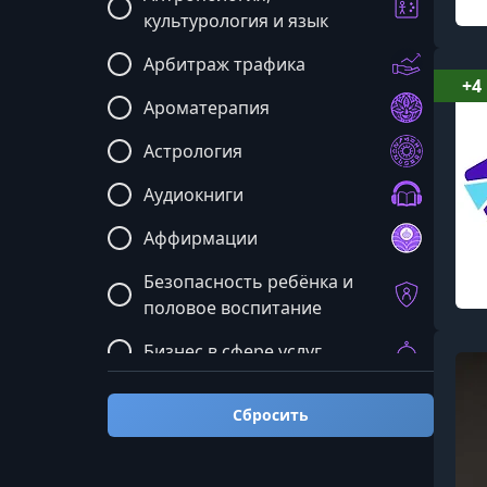
культурология и язык
Арбитраж трафика
+4
Ароматерапия
Астрология
Аудиокниги
Аффирмации
Безопасность ребёнка и
половое воспитание
Бизнес в сфере услуг
Бизнес: мастермайнды и
Сбросить
общие курсы
Блюда и рецепты