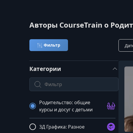
Авторы CourseTrain о Родит
Сорти
Фильтр
Категории
Поиск по категории
Родительство: общие
курсы и досуг с детьми
3Д Графика: Разное