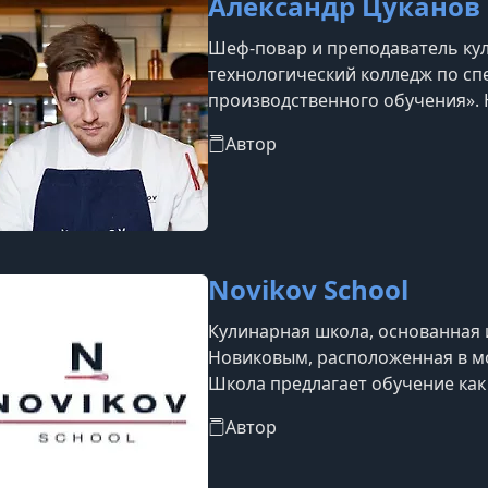
Александр Цуканов
Шеф-повар и преподаватель ку
технологический колледж по сп
производственного обучения». 
профессиональный путь, уже ус
Автор
гастрономической сфере. Начина
руководством Глена Баллиса и 
ряде популярных ресторанов: Ron
Novikov School
Кулинарная школа, основанная
Новиковым, расположенная в мо
Школа предлагает обучение как 
профессионалов кулинарного ис
Автор
онлайн форматах, включая теоре
также экзамены. Под руководст