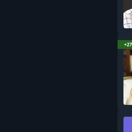
Бренд и реклама
Бухгалтерия
Вайбкодинг и AI-
разработка
+27
Видеомонтаж и
постпродакшн
Видеосъёмка: основы и
операторское мастерство
Витамины, минералы и
БАДы
Влияние, манипуляции и
профайлинг
Вокал