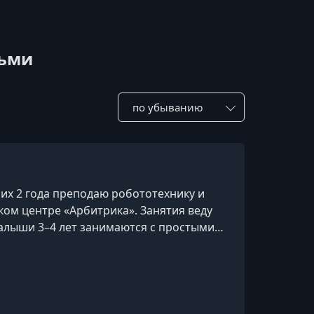
тьми
Сотировать по:
 них 2 года преподаю робототехнику и
ом центре «Арбитрика». Занятия веду
малыши 3–4 лет занимаются с простыми
чатся собирать роботов и осваивают
вания; школьники 7–10 лет создают
ируют механизмы и разрабатывают