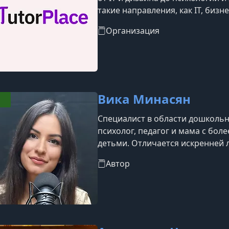
такие направления, как IT, бизн
блогинг, уход за собой, професс
Организация
Вика Минасян
Специалист в области дошколь
психолог, педагог и мама с бол
детьми. Отличается искренней 
взглядом на жизнь. Прошла обуч
Автор
и Пенсильванского университет
в Финляндии и Швейцарии. Док
сертификаты доступны по ссылк