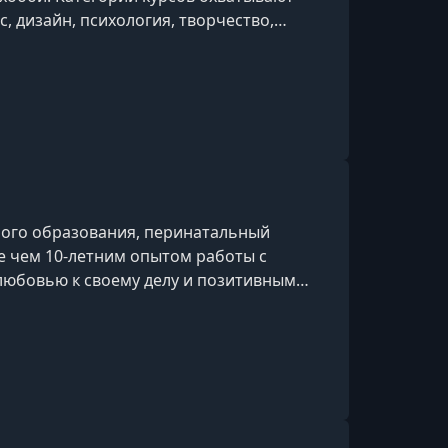
ес, дизайн, психология, творчество,
ии и др.
ного образования, перинатальный
ее чем 10-летним опытом работы с
любовью к своему делу и позитивным
ение на курсах Гарвардского, Йельского
ов, а также стажировалась за рубежом —
ументы об образовании, дипломы и
е.