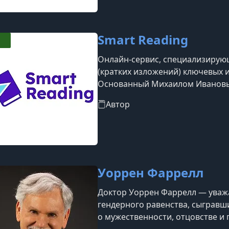
школа регулярно организует кр
разнообр
Smart Reading
Онлайн-сервис, специализирую
(кратких изложений) ключевых 
Основанный Михаилом Ивановы
«Манн, Иванов и Фербер», серв
Автор
возможность быстро ознакомит
концепциями популярных произ
Уоррен Фаррелл
Доктор Уоррен Фаррелл — уваж
гендерного равенства, сыгравш
о мужественности, отцовстве и