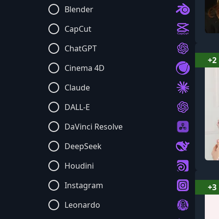
Blender
CapCut
ChatGPT
+2
Cinema 4D
Claude
DALL-E
DaVinci Resolve
DeepSeek
Houdini
Instagram
+3
Leonardo