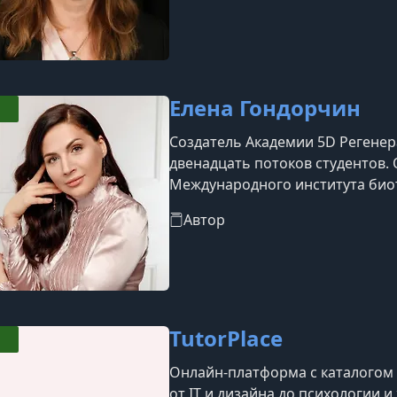
Елена Гондорчин
Создатель Академии 5D Регенер
двенадцать потоков студентов. 
Международного института би
преподавателем йоги и телесны
Автор
краниосакральным терапевтом 
работы.За годы практики автор
объединяющую телесные, энерге
восстановлению организма. Её 
TutorPlace
Онлайн-платформа с каталогом б
от IT и дизайна до психологии 