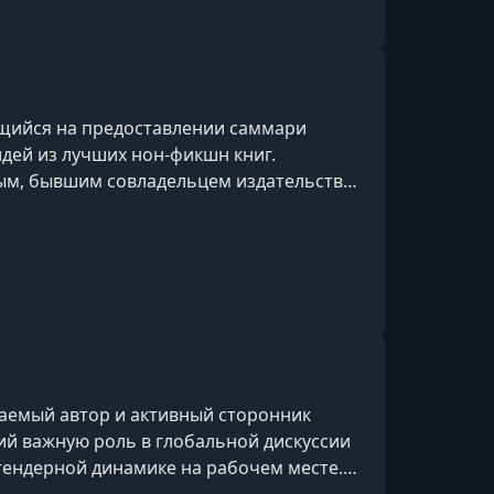
углые столы, семейные бранчи, лекции и
щийся на предоставлении саммари
идей из лучших нон-фикшн книг.
м, бывшим совладельцем издательства
ис предлагает пользователям
ься с основными мыслями и
ведений в сжатом формате.
аемый автор и активный сторонник
ий важную роль в глобальной дискуссии
 гендерной динамике на рабочем месте.