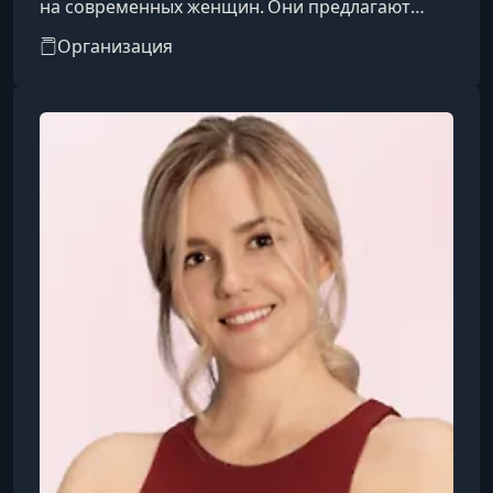
на современных женщин. Они предлагают
более 300 курсов в 20+ направлениях — от
Организация
фитнеса и йоги до гимнастики для лица,
танцев, самомассажа и психологии, включая
интимное здоровье и восстановление после
родов. Платформа сочетает удобный
интерфейс, персонализированный подбор
программ, поддержку от экспертов и умные
технологии с AI‑рекомендациями .