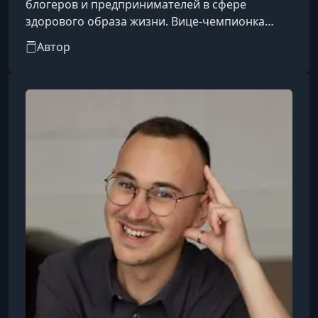
блогеров и предпринимателей в сфере
здорового образа жизни. Вице-чемпионка
мира и чемпионка России по фитнес-бикини, а
Автор
также чемпионка России и мира по жиму лежа.
Она — основательница фитнес-платформы
GymTeam (ранее UsmanovaTeam) и бренда
одежды YouPumpy. Её программы тренировок
помогли более 330 000 женщинам. Ведёт
популярный Instagram (3+ млн подписчиков),
где делится тренировками, советами по
питанию