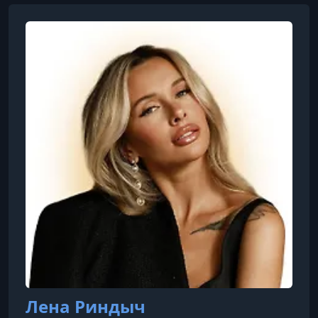
Лена Риндыч