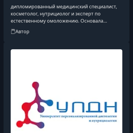
дипломированный медицинский специалист,
косметолог, нутрициолог и эксперт по
естественному омоложению. Основала
собственную академию и создала популярные
Автор
комплексные программы, включая проект Save
Face, направленные на безоперационное
улучшение внешности. В своей методике Лена
объединяет работу над осанкой, самомассаж
лица, физиологию старения и правильное
питание. Активно ведет блоги в социальных
сетях, где делится практическими техниками
для б