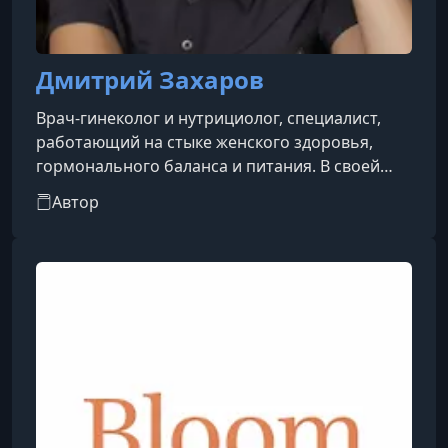
Дмитрий Захаров
Врач-гинеколог и нутрициолог, специалист,
работающий на стыке женского здоровья,
гормонального баланса и питания. В своей
практике он сочетает классическую
Автор
медицинскую подготовку с подходами
нутрициологии, уделяя внимание не только
лечению симптомов, но и поиску первопричин
нарушений.Основной фокус его работы —
восстановление гормонального фона,
поддержка репродуктивного здоровья,
коррекция дефицитов и выстраивание образа
жизни, который способств