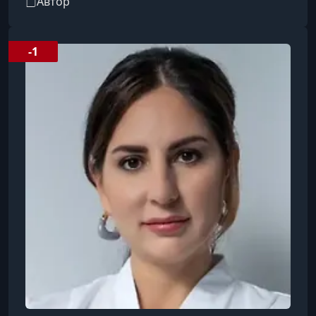
Автор
врачей PreventAge.
-1