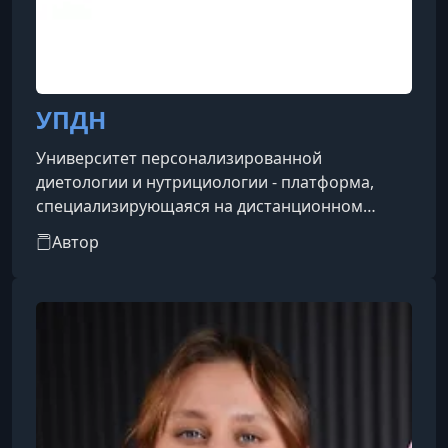
УПДН
Университет персонализированной
диетологии и нутрициологии - платформа,
специализирующаяся на дистанционном
обучении в сфере управления здоровьем,
Автор
коррекции веса и правильного питания.
Лекции ведут более 90 экспертов, среди
которых практикующие врачи высшей
категории, диетологи, эндокринологи,
педиатры, а также кандидаты и доктора
медицинских наук.