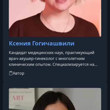
Ксения Гогичашвили
Кандидат медицинских наук, практикующий
врач-акушер-гинеколог с многолетним
клиническим опытом. Специализируется на
вопросах женского здоровья и гормонального
Автор
баланса. Автор и ведущая образовательного
курса о женском цикле, где на основе научных
данных объясняет физиологию, помогает
разобраться в изменениях тела и обучает
грамотному подходу к самонаблюдению и
поддержанию благополучия на каждом этапе