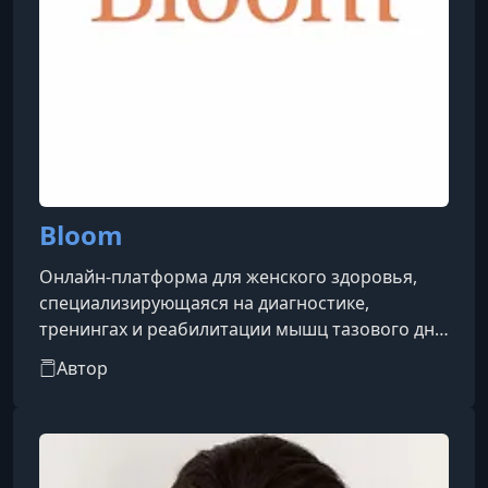
Bloom
Онлайн-платформа для женского здоровья,
специализирующаяся на диагностике,
тренингах и реабилитации мышц тазового дна.
Проект создан для помощи женщинам с
Автор
симптомами, связанными с тазовой областью
(боль, недержание, восстановление после
родов и операций и др.), и предлагает
комплексный подход, включающий
бесплатный чек-ап, тренировки, статьи,