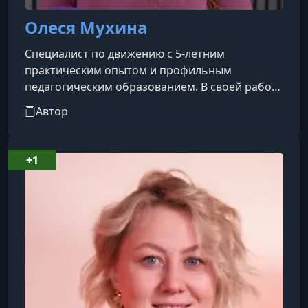
Олеся Мухина
Специалист по движению с 5-летним
практическим опытом и профильным
педагогическим образованием. В своей работе
она опирается на принципы биомеханики,
Автор
осознанного движения и постепочного
прогресса, уделяя особое внимание
безопасности, качеству выполнения
+1
упражнений и формированию устойчивых
двигательных навыков.