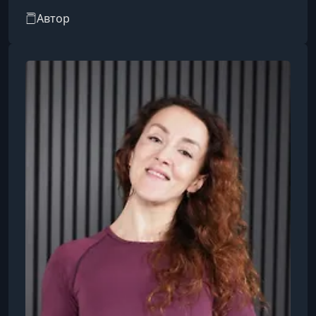
сертифицированный эксперт APTA Pelvic Health
Автор
по дисфункциям и боли тазового дна, член
ISSWSH. Автор научных публикаций в журнале
APTA, проходил стажировки у ведущих
международных специалистов. Спикер
российских и международных конференций,
включая World Physiotherapy Congress 2023.