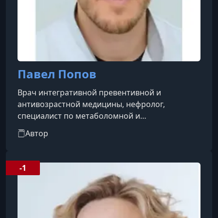
Павел Попов
Врач интегративной превентивной и
антивозрастной медицины, нефролог,
специалист по метаболомной и
митохондриальной терапии. Выпускник
Автор
Института PreventAge (2020 и 2022 гг.),
сертифицированный эксперт по интервальной
гипоксической терапии.
-1