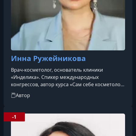
Инна Ружейникова
Врач-косметолог, основатель клиники
«Инделика». Спикер международных
конгрессов, автор курса «Сам себе косметолог»
и организатор конференции по биохакингу
Автор
«Инделика: Расшифруй свой код молодости и
здоровья».
-1