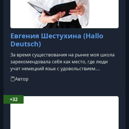
Евгения Шестухина (Hallo
Deutsch)
За время существования на рынке моя школа
зарекомендовала себя как место, где люди
учат немецкий язык с удовольствием.
Проверенная годами и сотнями учеников
Автор
комплексная система обучения, доступная
подача материала, обратная связь от личного
куратора, интерактивная платформа – всё это
+32
и не только содержат наши программы
обучения.