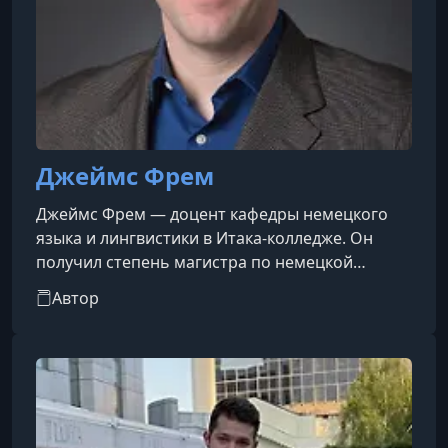
Джеймс Фрем
Джеймс Фрем — доцент кафедры немецкого
языка и лингвистики в Итака-колледже. Он
получил степень магистра по немецкой
литературе в Вашингтонском университете и
Автор
степень доктора по германской лингвистике в
Висконсинском университете в
Мадисоне.Преподавание и исследования
доктора Фрема намеренно
междисциплинарны и охватывают немецкий
язык, литературу и культуру немецкоязычных