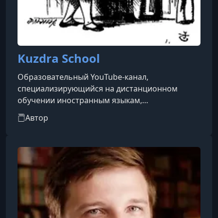
Kuzdra School
Образовательный YouTube-канал,
специализирующийся на дистанционном
обучении иностранным языкам,
преимущественно английскому и немецкому.
Автор
Создан как вспомогательная и
ознакомительная площадка для онлайн-школы
автора. Контент ориентирован на учеников
разного возраста — от школьников до
взрослых, изучающих язык с нуля.