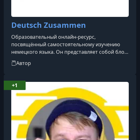
Deutsch Zusammen
Образовательный онлайн-ресурс,
посвящённый самостоятельному изучению
немецкого языка. Он представляет собой блог
и платформу с учебными материалами, где
Автор
собраны статьи, упражнения, лексика и
объяснения грамматики в простой и
доступной форме. Проект создан
+1
преподавателем немецкого языка Региной
Янгалиной и включает как бесплатный контент
(статьи, разборы, выражения), так и платные
цифровые продукты — курсы, пособия и
обучающие материалы, которые п