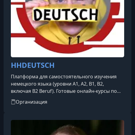
HHDEUTSCH
Платформа для самостоятельного изучения
немецкого языка (уровни A1, A2, B1, B2,
включая B2 Beruf). Готовые онлайн‑курсы по
немецкому языку уровня A1–B2
Организация
ориентированные на самостоятельное,
результативное обучение. Отличный выбор
для тех, кто хочет учить немецкий по гибкому
графику и с подготовкой к экзаменам.