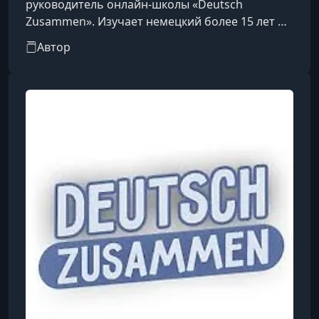
руководитель онлайн-школы «Deutsch
Zusammen». Изучает немецкий более 15 лет —
с начальной школы — и имеет профильное
Автор
образование переводчика, полученное в
ЧелГУ. Проходила языковую практику в
Саарбрюкен, а также была стипендиатом
DAAD, где обучалась на уровне С1.Преподаёт
немецкий язык более двух лет, помогая
ученикам осваивать его с нуля до базового
уровня в короткие сроки. Начинала с частного
репетиторства, а со