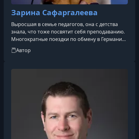
Зарина Сафаргалеева
Выросшая в семье педагогов, она с детства
знала, что тоже посвятит себя преподаванию.
Многократные поездки по обмену в Германию,
участие в летних школах и курсах, а также
Автор
успешная сдача экзамена на уровень C2 еще в
старшей школе помогли ей закрепить и
поддерживать высокий уровень языка на
протяжении многих лет. Её главная цель —
давать студентам актуальные знания и делать
язык частью их жизни, а не просто
теоретической дисциплиной. В её курсах не