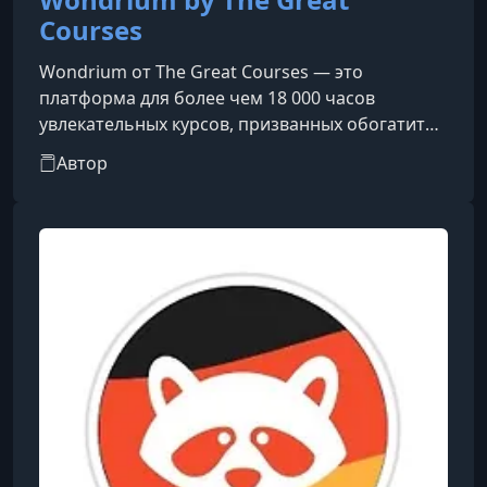
Courses
Wondrium от The Great Courses — это
платформа для более чем 18 000 часов
увлекательных курсов, призванных обогатить
и улучшить вашу жизнь. Академически
Автор
всеобъемлющие и неустанно увлекательные,
наши курсы позволяют учащимся на
протяжении всей жизни встретиться лицом к
лицу с величайшими профессорами мира и
профильными экспертами по самым разным
темам: от науки и истории до философии и
религии, путешествий и профессионального
роста. Всегда без рекл