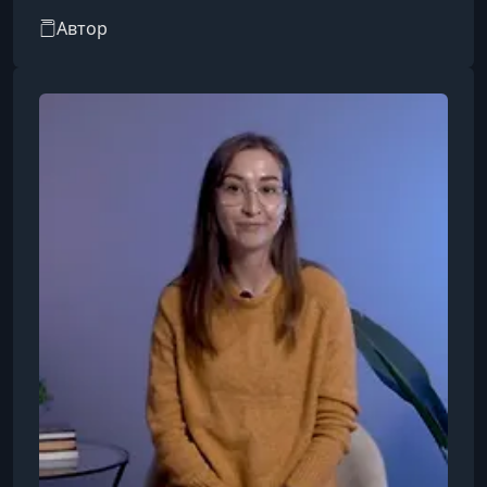
уникальный подход помогает заговорить на
Автор
новом языке всего за несколько недель.
Обычно курс включает 16 занятий, на которых
Петров обучает ключевым грамматическим
структурам и помогает запомнить первые 300–
350 слов. Это формирует базовый, устойчивый
языковой фундамент, который можно
использовать сразу или развивать дальше,
постепенно