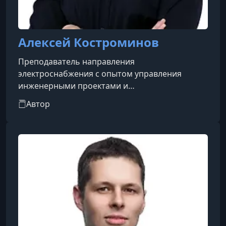
Алексей Костроминов
Преподаватель направления
электроснабжения с опытом управления
инженерными проектами и
образовательными программами. Руководил
Автор
НИОКР для ОАО РЖД и учебным центром ABB в
Санкт-Петербурге (2012–2022). Обладает
глубокими практическими знаниями в области
электроэнергетики и подготовки
специалистов.