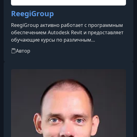
ReegiGroup
ReegiGroup активно работает с программным
обеспечением Autodesk Revit и предоставляет
обучающие курсы по различным
направлениям, включая моделирование
Автор
инженерных систем (MEP), газоснабжения,
тепломеханики и слаботочных систем. Курсы
ориентированы на практическое применение
и позволяют специалистам быстро освоить
современные инструменты проектирования.