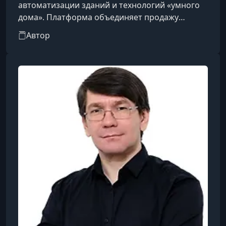
автоматизации зданий и технологий «умного
дома». Платформа объединяет продажу
профессионального KNX-оборудования,
Автор
обучение специалистов и экспертную
поддержку по проектированию систем
управления домами, квартирами и
коммерческими объектами. Компания
работает с решениями для освещения,
климата, безопасности и комплексной
автоматизации, предлагая оборудование
различных производителей и консультации по
подбору тех