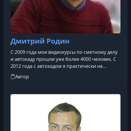
Дмитрий Родин
С 2009 года мои видеокурсы по сметному делу
и автокаду прошли уже более 4000 человек. С
2012 года с автокадом я практически не
работаю, а занимаюсь сметным делом
Автор
(обучением и составлением сметной
документации). В этой области у меня
скопилось очень много “инсайдерскийх”
приемов работы, которые значительно
упрощают работу сметчика. Я люблю все
максимально автоматизировать, чтобы
допускать меньше ошибок в работе и
освобождать личное время. Для этих