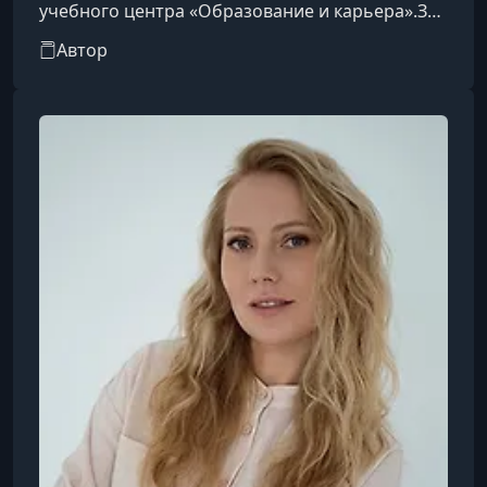
учебного центра «Образование и карьера».За
годы преподавания я понял, что помимо
Автор
«живого» участия на курсах слушателям также
требуются видеолекции и материал для
закрепления, которые они могут повторить
дома или в любом месте.В 2017г я ушел из
учебного центра, записал свои видеоуроки и
сделал этот образовательный проект. Я
остаюсь очень благодарен этому учебному
центру за то, чт