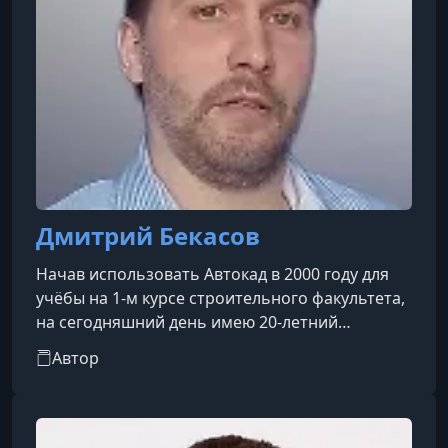
Дмитрий Бекасов
Начав использовать Автокад в 2000 году для
учёбы на 1-м курсе строительного факультета,
на сегодняшний день имею 20-летний
разносторонний опыт работы с ним, в т.ч.
Автор
опыт программирования на AutoLisp.Недавно,
потратив несколько месяцев своей жизни,
создал для вас «Базовый видеокурс по
AutoCAD».