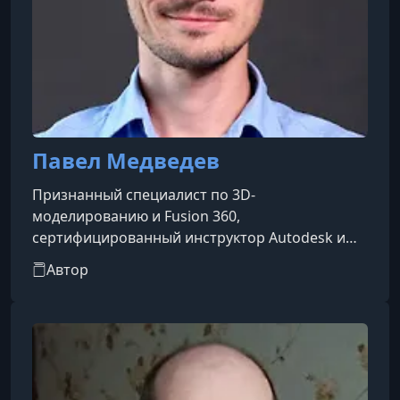
Павел Медведев
Признанный специалист по 3D-
моделированию и Fusion 360,
сертифицированный инструктор Autodesk и
участник программы Autodesk Expert Elite. За
Автор
его плечами — более 10 лет практики в
моделировании и 4 года преподавания.Он —
автор популярного YouTube-канала «Дядя
Паша», где делится уроками по Fusion 360 и
собрал уже более 21 000 подписчиков.Павел —
постоянный участник международной