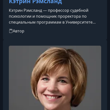
Кэтрин Рэмсланд
Кэтрин Рэмсланд — профессор судебной
психологии и помощник проректора по
специальным программам в Университете
ДеСейлса. Она имеет ученые степени по
Автор
судебной психологии, клинической
психологии, уголовному правосудию и
философии. Кэтрин была удостоена звания
выдающейся выпускницы Северо-Аризонского
университета и колледжа уголовного
правосудия Джона Джея.Автор более 1000
статей и 68 книг, Кэтрин провела пять лет,
работая с Деннисом Рейдером над ег