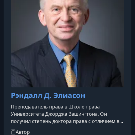
остаются актуальными во все времена. Кто
был Распу
Рэндалл Д. Элиасон
Преподаватель права в Школе права
Университета Джорджа Вашингтона. Он
получил степень доктора права с отличием в
Гарвардской школе права и 12 лет проработал
Автор