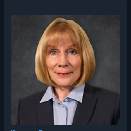
помощником прокурора США в округе
Колумбия. Ведет блог Sidebars, посвященный
преступлениям в сфере "белых воротничков" и
федеральному уголовному праву. Его работы
публиковались в научных журналах, правовых
изданиях и национальных газетах. Элиасон
дважды удостаивался премии за выдающ