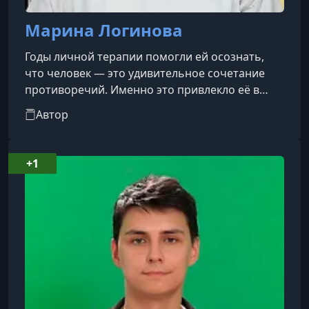
Марина Логинова
Годы личной терапии помогли ей осознать,
что человек — это удивительное сочетание
противоречий. Именно это привлекло её в
профессию. Она специализируется на
Автор
социальной и когнитивной психологии,
изучая, как люди думают и действуют.Её цель
— помочь избавиться от стигм и ярлыков,
+1
показать, что каждый человек уникален, а
стандарты «нормальности» условны. На её
лекциях слушатели узнают о скрытых мотивах
поступков, научатся лучше понимать себя и
свои ж