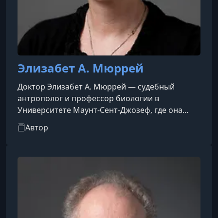
Элизабет А. Мюррей
Доктор Элизабет А. Мюррей — судебный
антрополог и профессор биологии в
Университете Маунт-Сент-Джозеф, где она
преподает анатомию человека на уровне
Автор
докторантуры и анатомию и физиологию на
уровне бакалавриата, а также судебную науку.
Она получила степень бакалавра по биологии
в Университете Маунт-Сент-Джозеф и степень
магистра по антропологии и доктора
философии в области междисциплинарных
исследований по биологии человека в
Университете Цинцинна