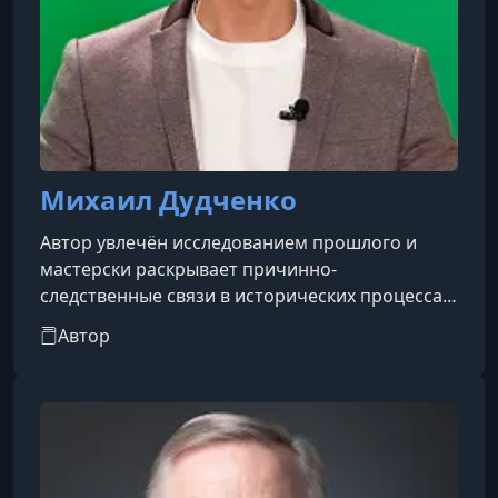
Михаил Дудченко
Автор увлечён исследованием прошлого и
мастерски раскрывает причинно-
следственные связи в исторических процессах.
Он специализируется на Средневековье и
Автор
античном мире, с лёгкостью объясняя такие
сложные темы, как охота на ведьм или падение
Рима, в рамках коротких и ёмких лекций.
Экономическая история также занимает
значительное место в его работах, поскольку
вопросы денег и распределения ресурсов