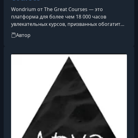
Wondrium от The Great Courses — это
платформа для более чем 18 000 часов
увлекательных курсов, призванных обогатить
и улучшить вашу жизнь. Академически
Автор
всеобъемлющие и неустанно увлекательные,
наши курсы позволяют учащимся на
протяжении всей жизни встретиться лицом к
лицу с величайшими профессорами мира и
профильными экспертами по самым разным
темам: от науки и истории до философии и
религии, путешествий и профессионального
роста. Всегда без рекл