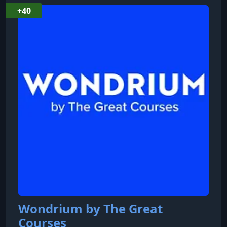
области исследований включают российскую и
+40
военную историю, шпионаж, оккультизм,
тайные общества, антисемитизм и
криминалистику. Он является автором
нескольких книг, в том числе «Не доверяй
никому: Тайный мир Сиднея Рейли» и
Wondrium by The Great
Courses