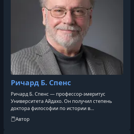
Ричард Б. Спенс
Ричард Б. Спенс — профессор-эмеритус
Университета Айдахо. Он получил степень
доктора философии по истории в
Калифорнийском университете в Санта-
Автор
Барбаре, где также преподавал в качестве
приглашённого ассистент-профессора. Его