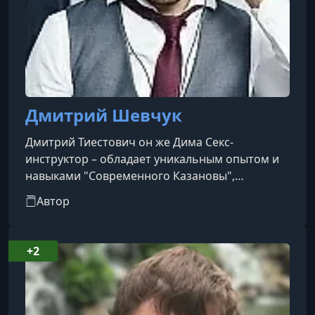
Дмитрий Шевчук
Дмитрий Тиестович он же Дима Секс-
инструктор – обладает уникальным опытом и
навыками "Современного Казановы",
ломающего все шаблоны и стереотипы,
Автор
настоящего мага секса и соблазнения.
Занимается соблазнением с 2013 года.
Выпустил более 1000 успешных учеников.
+2
Первый в России начал обучать продвинутым
сексуальным техникам (БДСМ, сквирт,
трансовый оргазм) на живых моделях. За свою
практику соблазнил более 500 девушек.