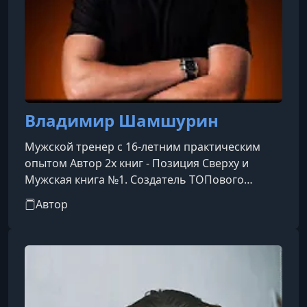
Владимир Шамшурин
Мужской тренер с 16-летним практическим
опытом Автор 2х книг - Позиция Сверху и
Мужская книга №1. Создатель ТОПового
тренинга "Практика" в Москве Создал
Автор
собственную Систему "от знакомства до
отношений", которой готов поделиться с
тобой!