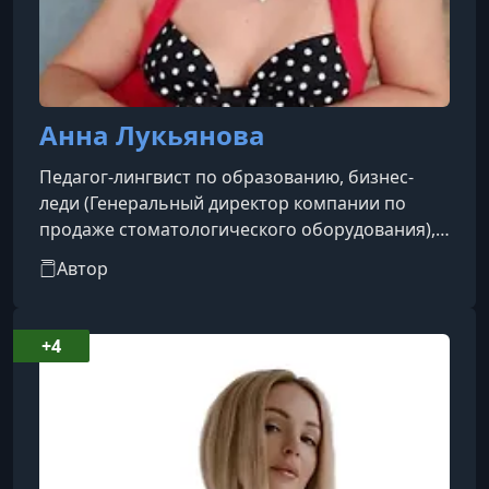
Анна Лукьянова
Педагог-лингвист по образованию, бизнес-
леди (Генеральный директор компании по
продаже стоматологического оборудования),
создатель проекта «Арс Аманди» (в переводе с
Автор
итальянского «Искусство любить»), автор
десятков мужских и женских обучающих
программ на тему отношений, раскрытия
+4
сексуальности и личностного роста.Автор
видеокурсов:- «Соблазни мечту: простые шаги
от знакомства с девушкой до близости»- «Арс
Аманди для настоящих мужчин»- «12 спо