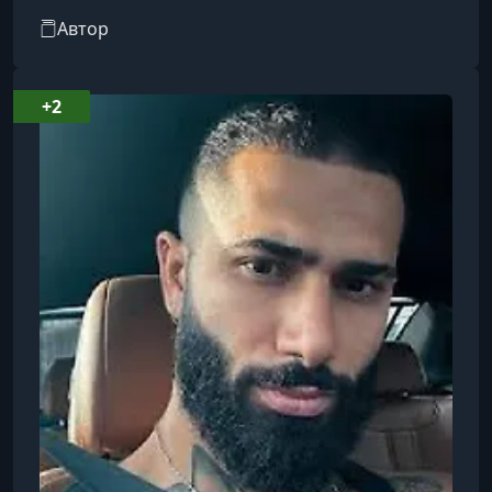
женщинами, мужской психологии и
Автор
саморазвития. На своём канале он делится
историями подписчиков, анализирует
поведенческие модели и предлагает советы по
+2
улучшению личной жизни мужчин. Его контент
ориентирован на мужскую аудиторию и часто
затрагивает вопросы мужского достоинства,
самооценки и границ в отношениях.Помимо
YouTube, Миша активно ведёт Teleg