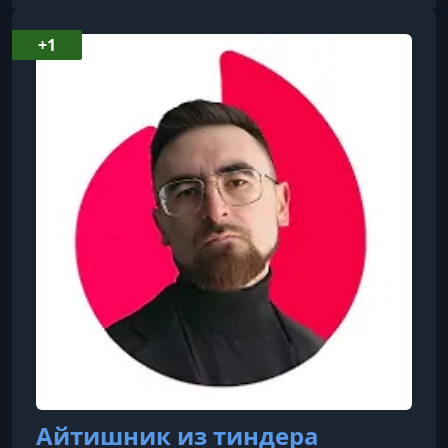
Витебске. В 2004 году закончил механико-
математический факультет МГУ, после чего
+1
увлекся литературной деятельностью. В своих
работах автор делится секретами обольщения
и успешных свиданий. Одной из сфер его
деятельности является проведение
тематических т
Айтишник из тиндера