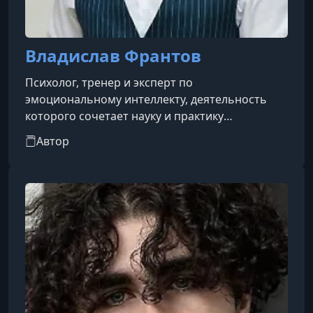
Владислав Франтов
Психолог, тренер и эксперт по
эмоциональному интеллекту, деятельность
которого сочетает науку и практику
самопознания.Он выступает как
Автор
преподаватель практических курсов Soft Skills
в Университете ИТМО, является ведущим
тренером проекта «Эмпатиум» и активным
практиком в области эмоционального
развития.Владислав также работает в сфере
сексуального образования как психотерапевт-
тренер в Центре «Secrets», и периодически
публикуется в медийных проекта