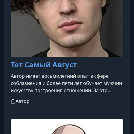
Тот Самый Август
Автор имеет восьмилетний опыт в сфере
соблазнения и более пяти лет обучает мужчин
искусству построения отношений. За это
время он подготовил свыше тысячи учеников,
Автор
многие из которых достигли впечатляющих
результатов. Уже четыре года состоит в
гармоничных и свободных отношениях, без
ограничений и самообмана.Ему принадлежит
уникальный, основанный на исследованиях