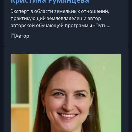
Эксперт в области земельных отношений,
практикующий землевладелец и автор
авторской обучающей программы «Путь
землевладельца». Имеет высшее юридическое
Автор
образование с отличием. В течение
двенадцати лет проходил службу в
государственных структурах, где дослужился до
звания капитана юстиции. Является
основателем образовательного центра,
специализирующегося на сопровождении и
оформлении земельных участков,
предоставляемых государством.