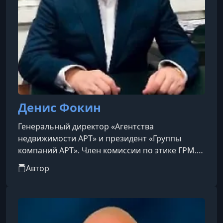
Денис Фокин
Генеральный директор «Агентства
недвижимости АРТ» и президент «Группы
компаний АРТ». Член комиссии по этике ГРМ.
Преподаватель и наставник Школы «Агент по
Автор
операциям с недвижимостью» при ГБУ «Моя
Карьера». Финалист чемпионата города
Москвы по переговорным играм 2022 года.
Практикующий эксперт в сфере продаж жилой
недвижимости и тренер с прикладным опытом.