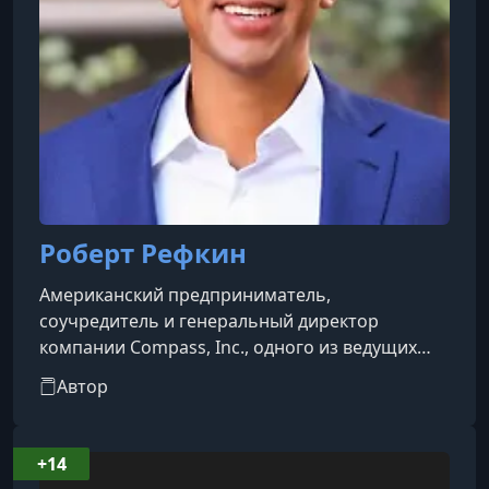
Роберт Рефкин
Американский предприниматель,
соучредитель и генеральный директор
компании Compass, Inc., одного из ведущих
технологических агентств недвижимости в
Автор
США. Он родился 7 июня 1979 года в Беркли,
Калифорния, в семье израильской матери и
афроамериканского отца. Воспитывался
+14
матерью, которая работала агентом по