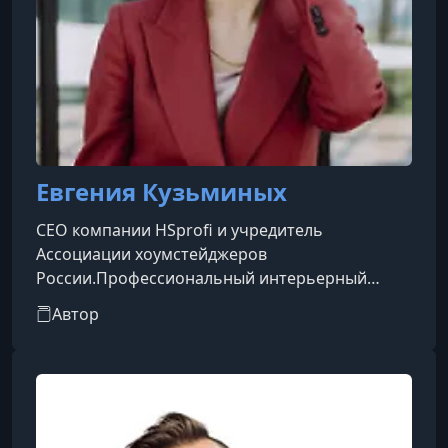
Евгения Кузьминых
CEO компании HSprofi и учредитель
Ассоциации хоумстейджеров
России.Профессиональный интерьерный
декоратор и практикующий хоумстейджер с
Автор
богатым опытом работы.Образование
получила в Международной школе дизайна и
WK School of Art & Design в Лондоне.