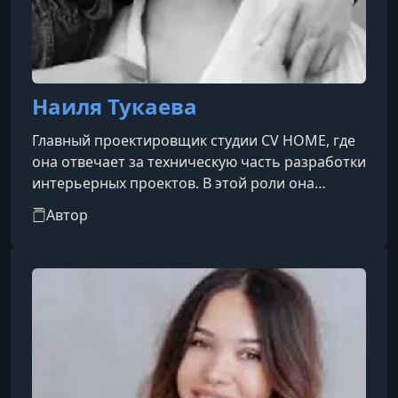
Наиля Тукаева
Главный проектировщик студии CV HOME, где
она отвечает за техническую часть разработки
интерьерных проектов. В этой роли она
продумывает и оформляет чертежи и рабочую
Автор
документацию, которые служат основой для
реализации дизайн-идей и конструктивных
решений в жилых пространствах. Ее работа
позволяет превращать визуальные концепции
в грамотные, функциональные и точно
выверенные проекты, готовые к строительству
и воплощению в жизнь.