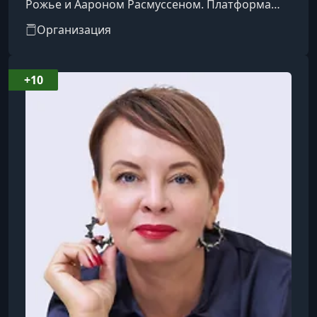
Рожье и Аароном Расмуссеном. Платформа
предоставляет доступ к видеокурсам,
Организация
созданным и представленным мировыми
знаменитостями и экспертами в различных
областях.​Особенности
+10
платформы:Преподаватели: Среди
инструкторов — известные личности, такие как
Гордон Рамзи (кулинария), Маргарет Этвуд
(писательство), Мартин Скорсезе
(кинорежиссура), Серена Уильямс (теннис),
Ханс Циммер