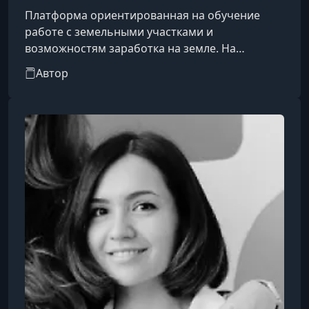
Платформа ориентированная на обучение
работе с земельными участками и
возможностям заработка на земле. На
платформе предлагают курсы и практические
Автор
модули, в которых обещают показать, как
оформлять землю у государства, участвовать в
торгах, находить выгодные участки и
создавать доходные направления в сельской
или загородной недвижимости