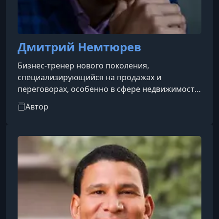
Дмитрий Немтюрев
Бизнес-тренер нового поколения,
специализирующийся на продажах и
переговорах, особенно в сфере недвижимости.
Он работает в тренерской сфере более десяти
Автор
лет, обучил более 10 000 риэлторов по всей
России и регулярно проводит офлайн и онлайн
семинары по техникам холодных звонков,
работе с возражениями и улучшению
конверсии сделок.Немтюрев развивает свои
курсы с акцентом на продажу «дорого» —
помогает профессионалам перейти на более
высокий уровень