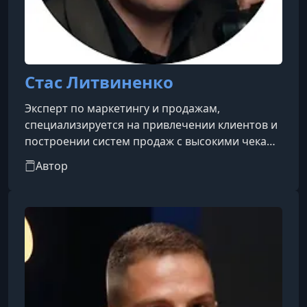
Стас Литвиненко
Эксперт по маркетингу и продажам,
специализируется на привлечении клиентов и
построении систем продаж с высокими чеками
от 500 тысяч до 1,8 млн рублей. Автор метода
Автор
выхода на клиентов в холодную «Золотой
процент», который позволяет получать до 30%
ответов на предложения и значительно
повышать конверсию продаж после
презентаций. Вывел агентство на стабильную
работу с 10+ клиентами одновременно с
чеками 60–80 тысяч рублей в месяц благодаря
выстроен