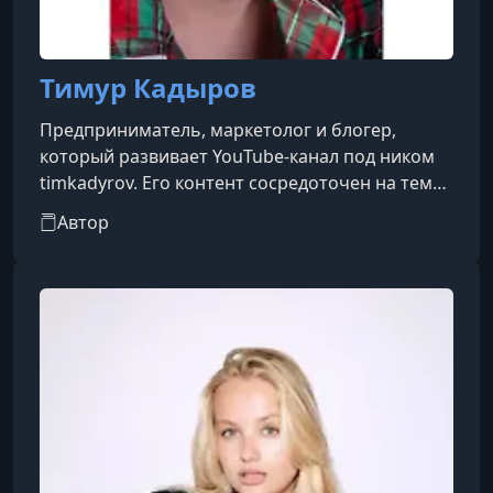
Тимур Кадыров
Предприниматель, маркетолог и блогер,
который развивает YouTube-канал под ником
timkadyrov. Его контент сосредоточен на темах
бизнеса, маркетинга, продуктивности и
Автор
личной эффективности. В роликах он
разбирает инструменты роста, делится своими
взглядами на инфобизнес, автоворонки и
системный подход к заработку в интернете.