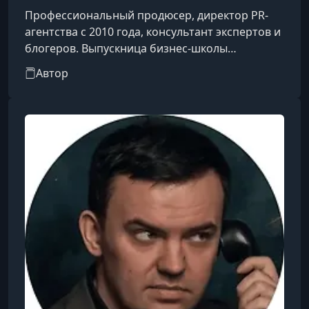
Профессиональный продюсер, директор PR-
агентства с 2010 года, консультант экспертов и
блогеров. Выпускница бизнес-школы
«Сколково». Преподавала в СПбГУ, НИУ ВШЭ,
Автор
МГТУ, РАНХиГС и Moscow Business School,
выступала спикером на ведущих отраслевых
конференциях, включая «Суровый питерский
SMM», «Российскую неделю маркетинга» и
PSYCHOLOGIES DAY. Специализируется на
продвижении личного бренда, создании
сильных личных историй, привлечении
клиентов через с