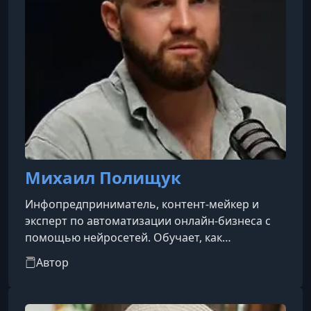
Михаил Полищук
Инфопредприниматель, контент-мейкер и
эксперт по автоматизации онлайн-бизнеса с
помощью нейросетей. Обучает, как
упаковывать свои знания в курсы,
Автор
наставничество или гайды и продавать их
англоязычной аудитории. Доход в «10–20к в
день», скорее всего, подразумевается в рублях