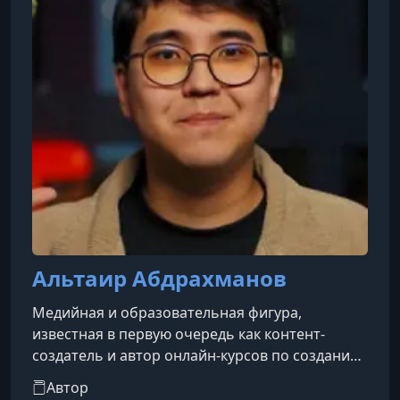
бизнесовЗа 20 дней привёл клиенту 15 000
подписчиковОдно рекламное
Альтаир Абдрахманов
Медийная и образовательная фигура,
известная в первую очередь как контент-
создатель и автор онлайн-курсов по созданию
и монетизации Reels/видео. Позиционирует
Автор
себя как человек, который сделал