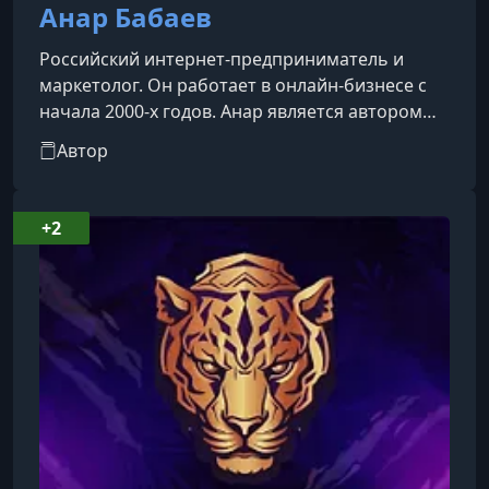
Анар Бабаев
Российский интернет-предприниматель и
маркетолог. Он работает в онлайн-бизнесе с
начала 2000-х годов. Анар является автором
книг по маркетингу и продвижению сайтов,
Автор
соавтором проектов в области веб-
инфраструктуры (например, конструктора
сайтов Setup.ru) и модулей управления
+2
рекламой.