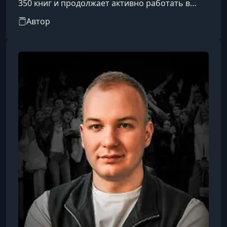
350 книг и продолжает активно работать в
издательском бизнесе, освободив для себя
Автор
главный ресурс — время. За четыре года
непрерывных путешествий он публиковал
книги из разных точек мира и посетил 36
стран, поставив цель — увидеть 108. Жил в
США, Индонезии, Сербии и Украине, а однажды
пересёк всю Европу автостопом.Стремление к
свободе и самореализации стало его