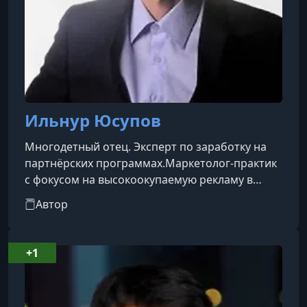
Ильнур Юсупов
Многодетный отец. Эксперт по заработку на
партнёрских программах.Маркетолог-практик
с фокусом на высокоокупаемую рекламу в
интернете. Специализируется на поиске и
Автор
масштабировании «золотых» связок из
убыточных рекламных кампаний с
окупаемостью до 1000%.Ключевая экспертиза
+1
и результаты:Более 8 000 часов практики в
настройке Яндекс.Директ и Google
AdsНастраивал рекламу для 300+ ниш и