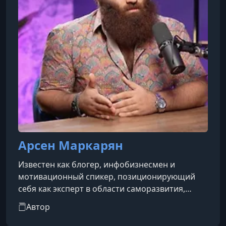
Арсен Маркарян
Известен как блогер, инфобизнесмен и
мотивационный спикер, позиционирующий
себя как эксперт в области саморазвития,
физической подготовки и бизнеса.Раннее
Автор
детство Маркаряна было нелёгким: он
сталкивался с дискриминацией и насмешками