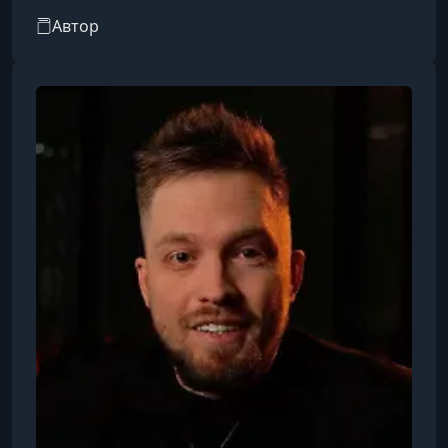
онлайн-школ, образовательных проектов и
Автор
автоматизации обучения. Он публикует курсы
и уроки, в том числе по использованию
искусственного интеллекта в связке с
GetCourse, настройке техподдержки и
автоматизации процессов в онлайн-
образовании.