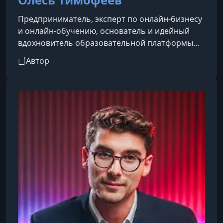
Предприниматель, эксперт по онлайн-бизнесу
и онлайн-обучению, основатель и идейный
вдохновитель образовательной платформы
Genius Space.Специализируется на создании и
Автор
масштабировании онлайн-образовательных
проектов, разработке прибыльных бизнес-
моделей и запуске цифровых продуктов. Имеет
многолетний практический опыт в онлайн-
образовании и предпринимательстве,
которым делится в авторских курсах и
программах обучения.