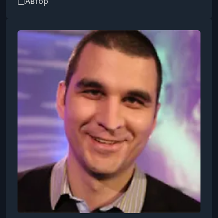
Автор
праймовым вещанием. В 2012 году стал
президентом телевизионного холдинга
«ПрофМедиа ТВ». С 2013 года — генеральный
директор канала «Пятница!». Он также
участвует в реализации документальных
проектов: среди его работ — фильмы
«Бродский не поэт» и «Саша Соколов.
Последний русский писатель».