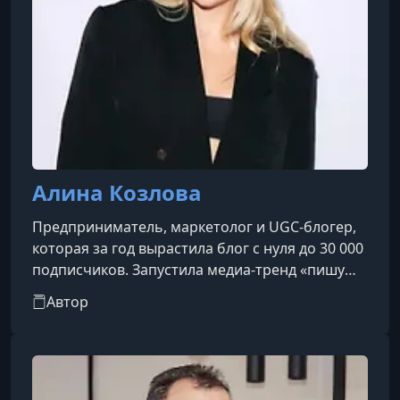
Алина Козлова
Предприниматель, маркетолог и UGC-блогер,
которая за год вырастила блог с нуля до 30 000
подписчиков. Запустила медиа-тренд «пишу
брендам о сотрудничестве», который
Автор
подхватили более 3000 креаторов, и уже в
первый месяц работы с брендами заработала
150 000 рублей. Сотрудничала с GELTEK,
DIVAGE, OMM.BLAT, ECOLATIER и EYYA.