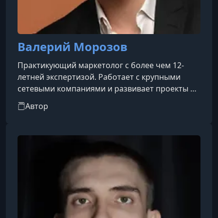
Валерий Морозов
Практикующий маркетолог с более чем 12-
летней экспертизой. Работает с крупными
сетевыми компаниями и развивает проекты в
beauty-сегменте, эзотерической сфере и
Автор
онлайн-образовании. Специализируется на
разработке маркетинговых стратегий,
привлечении целевой аудитории и росте
продаж через digital-каналы. Следит за
трендами и применяет современные
креативные решения.