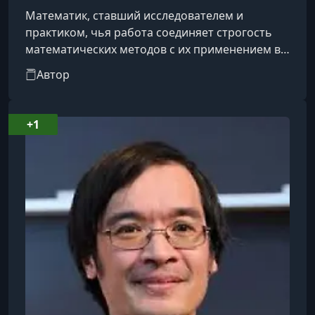
Математик, ставший исследователем и
практиком, чья работа соединяет строгость
математических методов с их применением в
реальной жизни. Он получил степени
Автор
бакалавра и магистра по математике в
Университете Юты, а затем защитил
докторскую диссертацию в Калифорнийском
+1
университете в Сан-Диего. В настоящее время
занимает должность доцента в Университете
Бригама Янга, где известен как преподаватель,
удостоенный наград за педагогическое
мастерство.Как