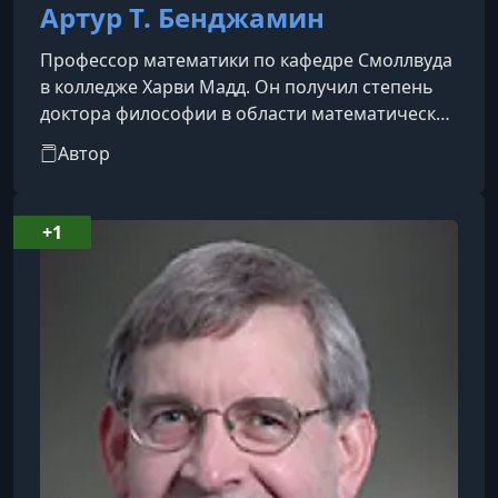
Артур Т. Бенджамин
Профессор математики по кафедре Смоллвуда
в колледже Харви Мадд. Он получил степень
доктора философии в области математических
наук в Университете Джонса Хопкинса. Его
Автор
преподавательская деятельность была
отмечена Ассоциацией математиков Америки,
и он был включен в список лучших 300
+1
профессоров по версии Princeton Review.
Также он занимал пост президента Ассоциации
Фибоначчи. Будучи профессиональным магом,
он является автором книги «Магия математи