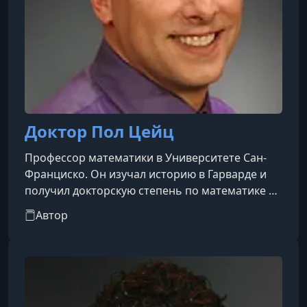
Доктор Пол Цейц
Профессор математики в Университете Сан-
Франциско. Он изучал историю в Гарварде и
получил докторскую степень по математике в
Калифорнийском университете в Беркли в 1992
Автор
году, специализируясь на эргодической
теории. Одним из его главных интересов
является решение математических задач. Он
стал победителем Олимпиады США по
математике (USAMO) и был членом первой
американской команды, участвовавшей в