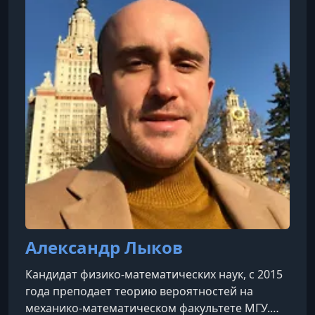
уровней. До получения докторской степени,
будучи волонтёром Корпуса мира, он
преподавал математи
Александр Лыков
Кандидат физико-математических наук, с 2015
года преподает теорию вероятностей на
механико-математическом факультете МГУ.