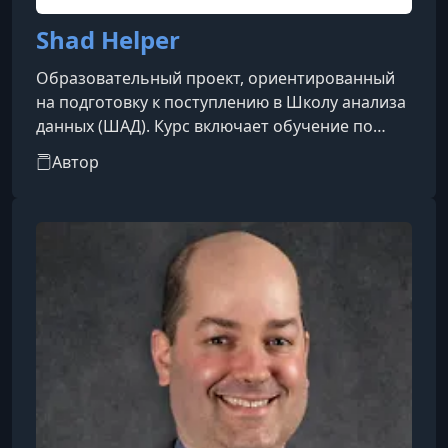
Shad Helper
Образовательный проект, ориентированный
на подготовку к поступлению в Школу анализа
данных (ШАД). Курс включает обучение по
ключевым направлениям высшей математики,
Автор
алгоритмов, теории вероятностей и анализа
данных. Программа разработана для тех, кто
хочет освежить свои математические знания
или только начинает подготовку. Shad Helper
предоставляет учебные материалы, видео-
решения задач и регулярные домашние
задания с обратной связью от преподават