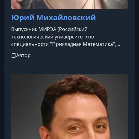
Юрий Михайловский
Выпускник МИРЭА (Российский
технологический университет) по
специальности "Прикладная Математика",
работал программистом, преподает
Автор
математику уже более трех лет. Уделяет много
внимания применению полученных знаний на
практике, всегда открыт к обратной связи,
развернуто отвечает на все вопросы.