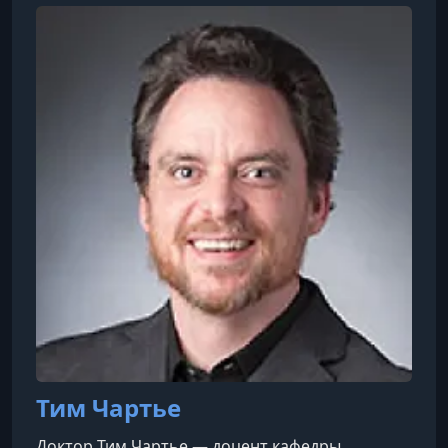
игры на скрипке. Он учился у одного из
основателей метода Сузуки и посещал
престижный музыкальный лагерь Интерлочен.
Во время учебы он выступал с Мэдисонским
симфоническим оркестром. Его работа
сосредоточ
Тим Чартье
Доктор Тим Чартье — доцент кафедры