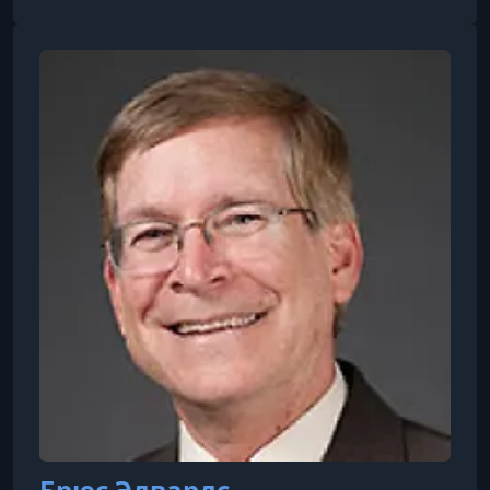
Профессор Девадосс получил докторскую
степень по математике в Университете
Джонса Хопкинса.Его вклад в науку и
преподавание неоднократно отмечался
наградами. Среди его достижений — премия
Уильяма Келсо Моррилла за выдающееся
преподавание математики и национальн
Брюс Эдвардс