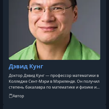
Дэвид Кунг
Доктор Дэвид Кунг — профессор математики в
Колледже Сент-Мэри в Мэриленде. Он получил
степень бакалавра по математике и физике и
докторскую степень по математике в
Автор
Университете Висконсина в Мадисоне. Его
музыкальное образование началось с уроков