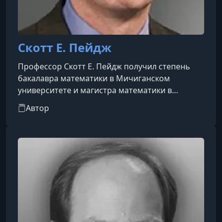
Скотт Е. Пейдж
Профессор Скотт Е. Пейдж получил степень
бакалавра математики в Мичиганском
университете и магистра математики в
Университете Висконсин–Мэдисон. Затем он
Автор
получил степень магистра наук в области
бизнеса и доктора философии в области
управленческой экономики и науки о
принятии решений в Школе менеджмента
Келлога при Северо-Западном университете.
Свой докторский тезис он написал под
руководством Стэна Рейтера и лауреата
Нобелевской премии Роджера Ма