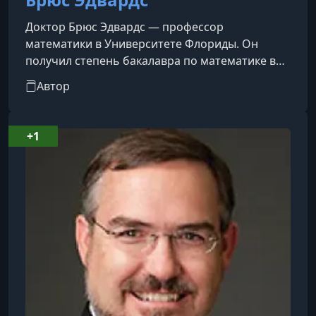
Доктор Брюс Эдвардс — профессор
математики в Университете Флориды. Он
получил степень бакалавра по математике в
Стэнфордском университете и докторскую
Автор
степень по математике в Дартмутском
колледже. После обучения в Стэнфорде он
преподавал математику в университете
+1
недалеко от Боготы, Колумбия, в качестве
волонтера Корпуса мира. Профессор Эдвардс
многократно удостаивался наград за
преподавание в Университете Флориды,
включая звание «Учитель года» в