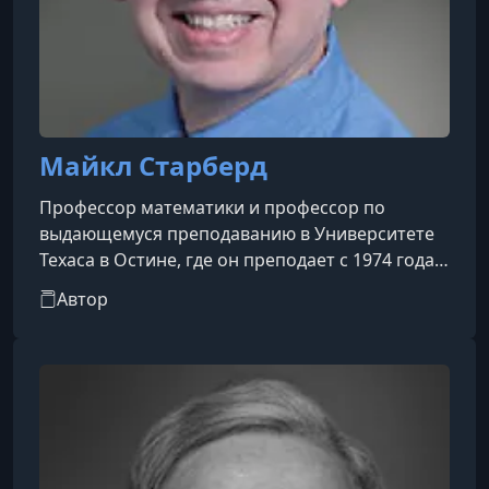
Майкл Старберд
Профессор математики и профессор по
выдающемуся преподаванию в Университете
Техаса в Остине, где он преподает с 1974 года.
Он получил степень бакалавра в Помона-
Автор
колледже в 1970 году и докторскую степень по
математике в Университете Висконсин-
Мэдисон в 1974 году. Учебник профессора
Старберда «Сердце математики: приглашение
к эффективному мышлению», написанный
совместно с Эдвардом Б. Бургером, получил
премию Роберта В. Гамильтона в 2001 году.