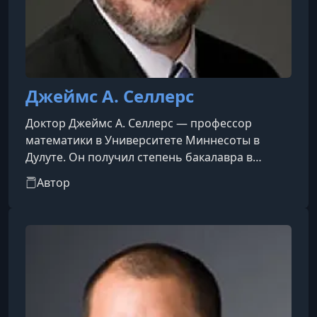
Джеймс А. Селлерс
Доктор Джеймс А. Селлерс — профессор
математики в Университете Миннесоты в
Дулуте. Он получил степень бакалавра в
области математики в Техасском университете
Автор
в Сан-Антонио и степень доктора философии в
области математики в Университете штата
Пенсильвания. Профессор Селлерс был
удостоен премии Терезы Коэн за заслуги в
математике от математического департамента
Университета штата Пенсильвания и награды
за наставничество от Ассоциации математики
Аме