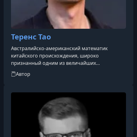
Теренс Тао
Австралийско-американский математик
китайского происхождения, широко
признанный одним из величайших
математиков современности. Тао проявил
Автор
выдающиеся способности к математике с
раннего возраста. В 8 лет он набрал 760
баллов по математике в SAT, что соответствует
уровню старшеклассника. В возрасте 10 лет
стал самым юным участником Международной
математической олимпиады (IMO), где
завоевал бронзовую медаль, затем
серебряную и, наконец, золотую в 13