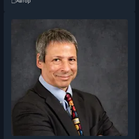
Автор
Окли Третьего века в Уильямс-колледже. Он
окончил с отличием Коннектикутский колледж,
где получил степень бакалавра с отличием по
математике. Докторскую степень по
математике он защитил в Университете Техаса
в Остине. Профессор Бургер получил
множество преподавательских наград и похв