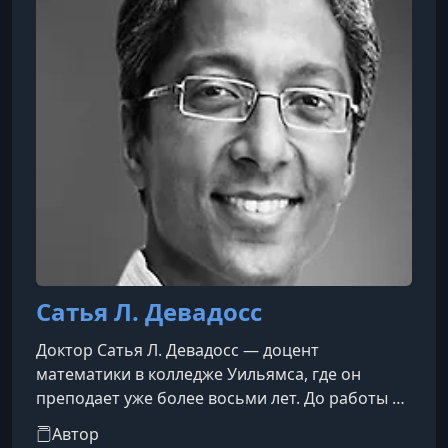
Seriously: The Math behind the World’s Most
Popular Pencil Puzzle» получи
Сатья Л. Девадосс
Доктор Сатья Л. Девадосс — доцент
математики в колледже Уильямса, где он
преподает уже более восьми лет. До работы в
этом колледже он был ассистентом
Автор
профессора в Университете штата Огайо.