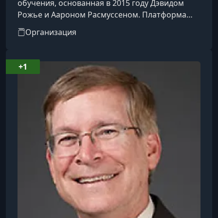
обучения, основанная в 2015 году Дэвидом
Рожье и Аароном Расмуссеном. Платформа
предоставляет доступ к видеокурсам,
Организация
созданным и представленным мировыми
знаменитостями и экспертами в различных
областях.​Особенности
+1
платформы:Преподаватели: Среди
инструкторов — известные личности, такие как
Гордон Рамзи (кулинария), Маргарет Этвуд
(писательство), Мартин Скорсезе
(кинорежиссура), Серена Уильямс (теннис),
Ханс Циммер