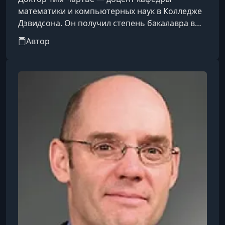
математики и компьютерных наук в Колледже
Дэвидсона. Он получил степень бакалавра в
области прикладной математики и степень
Автор
магистра в области вычислительной
математики в Университете Западного
Мичигана. Докторскую степень в области
прикладной математики он получил в
Университете Колорадо Боулдер. Профессор
Чартье является лауреатом национальной
премии за преподавание от Математической
ассоциации Америки (MAA).