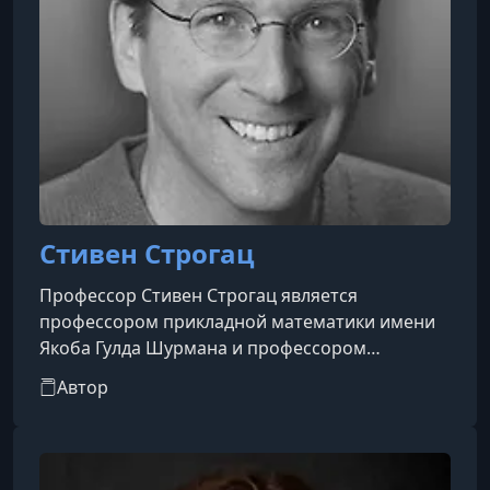
Стивен Строгац
Профессор Стивен Строгац является
профессором прикладной математики имени
Якоба Гулда Шурмана и профессором
теоретической и прикладной механики в
Автор
Корнеллском университете. Он окончил
Принстонский университет с отличием summa
cum laude, получив степень бакалавра в
области математики, и получил степень