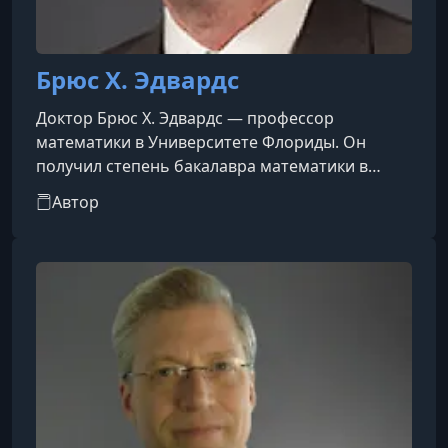
Брюс Х. Эдвардс
Доктор Брюс Х. Эдвардс — профессор
математики в Университете Флориды. Он
получил степень бакалавра математики в
Стэнфордском университете и степень
Автор
доктора философии по математике в
Дартмутском колледже. После учебы в
Стэнфорде он преподавал математику в
университете недалеко от Боготы, Колумбия, в
качестве волонтера Корпуса мира.Профессор
Эдвардс получил множество наград за
преподавание в Университете Флориды,
включая звание «Преподаватель года»