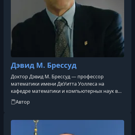
Дэвид М. Брессуд
Доктор Дэвид М. Брессуд — профессор
математики имени ДеУитта Уоллеса на
кафедре математики и компьютерных наук в
колледже Макалестер. Он получил степень
Автор
бакалавра по математике в колледже
Суортмор, а также степень магистра и доктора
философии по математике в университете
Темпл.Профессор Брессуд имеет богатый опыт
преподавания математики студентам всех