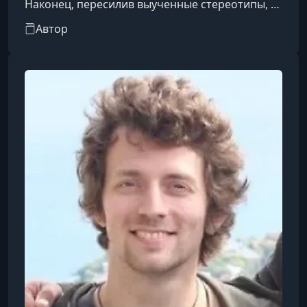
Наконец, пересилив выученные стереотипы, в
33 года начала самостоятельно изучать
Автор
математику с нуля. Осознав, что в одиночку
трудновато - в 2018 году собрала первую
учебную группу для взрослых.Лектор и ученик
одновременно, знает, с какими проблемами
сталкивается человек, пришедший делать то,
что считается невозможным - и как ему в этом
помочь.