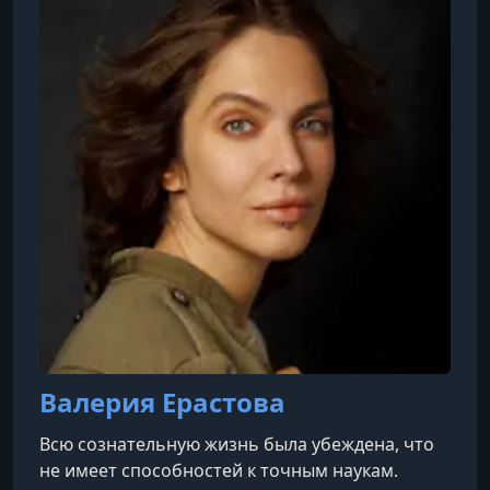
доктора философии в Гарвардском
университете. Прежде чем присоединиться к
Корнеллскому университету в 1994 году,
профессор Строгац был членом факуль
Валерия Ерастова
Всю сознательную жизнь была убеждена, что
не имеет способностей к точным наукам.