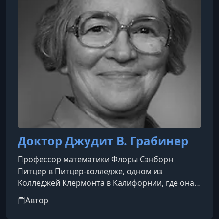
Профе
Доктор Джудит В. Грабинер
Профессор математики Флоры Сэнборн
Питцер в Питцер-колледже, одном из
Колледжей Клермонта в Калифорнии, где она
преподает с 1985 года. Она получила степень
Автор
бакалавра наук по математике с отличием в
Университете Чикаго. Затем она защитила