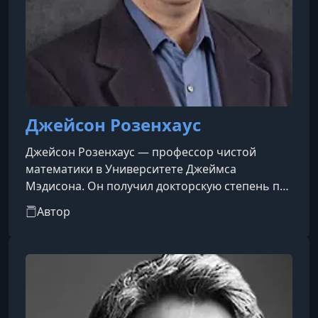
Джейсон Розенхаус
Джейсон Розенхаус — профессор чистой
математики в Университете Джеймса
Мэдисона. Он получил докторскую степень по
математике в Дартмутском колледже.
Автор
Розенхаус — автор и редактор нескольких книг
на темы, связанные с рекреационной
математикой и эволюционной биологией.
Среди его публикаций — более десятка
научных статей по теории чисел и
комбинаторике. Его книга «Taking Sudoku