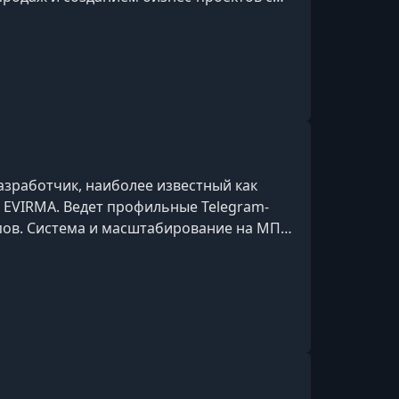
ором профильных онлайн-курсов
гу, стратегиям продаж без бюджета и
ectera)
азработчик, наиболее известный как
а EVIRMA. Ведет профильные Telegram-
пов. Система и масштабирование на МП»
 Wildberries»), где делится экспертным
вке, SEO-оптимизации и автоматизации