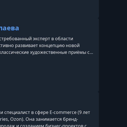
лаева
остребованный эксперт в области
активно развивает концепцию новой
классические художественные приёмы с
усственного интеллекта. Получила
х обучающих программ «Digital new art»
осетях». В рамках своих
 обучает начинающих и опытных
и специалист в сфере E-commerce (9 лет
ries, Ozon). Она занимается бренд-
продаж и созданием бизнес-проектов с