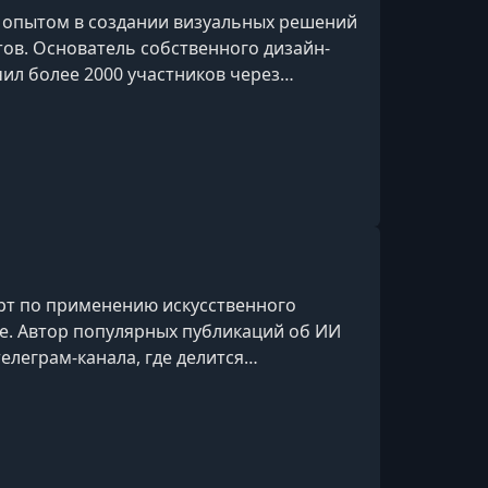
м опытом в создании визуальных решений
тов. Основатель собственного дизайн-
чил более 2000 участников через
сивы. Более 4 лет занимается
вая практические знания и опыт
ециалистам. Имеет высшее ИТ-
И, а также профильное образование
рт по применению искусственного
е. Автор популярных публикаций об ИИ
телеграм-канала, где делится
льными изменениями в отрасли.
са «ИИ для юриста» и ведущий курса,
ов специалистов и более десяти
 работы в инхаусе, консалтинге и