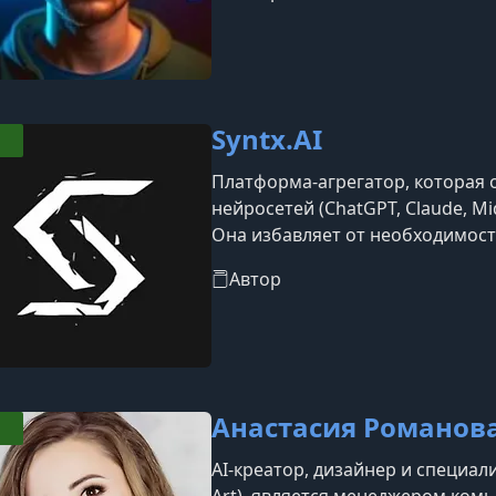
материалах делает акцент на пр
умении находить возможности н
Syntx.AI
Платформа-агрегатор, которая 
нейросетей (ChatGPT, Claude, Mid
Она избавляет от необходимос
подписок, позволяя использов
Автор
токенной системе через браузер
Анастасия Романова
AI-креатор, дизайнер и специали