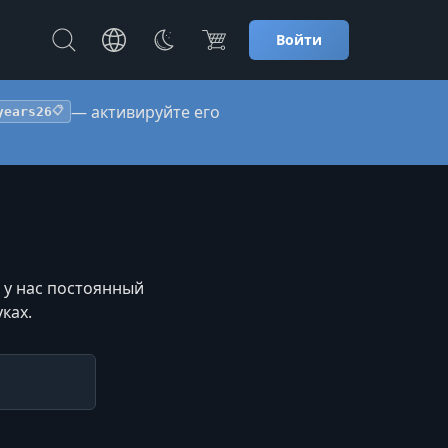
Войти
— активируйте его
years26
📋
 у нас постоянный
ках.