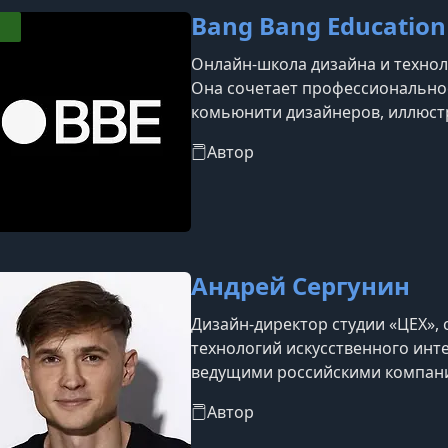
Bang Bang Education
Онлайн-школа дизайна и техноло
Она сочетает профессионально
комьюнити дизайнеров, иллюстр
Автор
Андрей Сергунин
Дизайн-директор студии «ЦЕХ»,
технологий искусственного инте
ведущими российскими компания
«Яндекс», МТС, Альфа-Банк и др
Автор