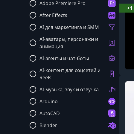
Adobe Premiere Pro
+1
After Effects
AI для маркетинга и SMM
AI-аватары, персонажи и
анимация
AI-агенты и чат-боты
AI-контент для соцсетей и
Reels
AI-музыка, звук и озвучка
Arduino
AutoCAD
Blender