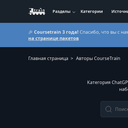
Разделы
Категории
Источн
🎉
Coursetrain 3 года!
Спасибо, что вы с на
на странице пакетов
Главная страница
Авторы CourseTrain
Категория ChatGP
наб