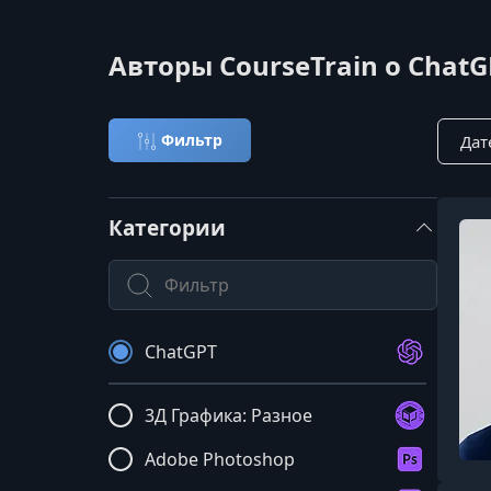
Авторы CourseTrain о ChatG
Сорти
Фильтр
Категории
Поиск по категории
ChatGPT
3Д Графика: Разное
Adobe Photoshop