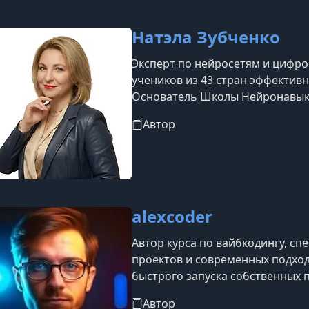
частной практик
Натэла Зубченко
Эксперт по нейросетям и цифро
учеников из 43 стран эффективн
Основатель Школы Нейронавык
лицензией, где современные те
Автор
практическим инструментом для
до успешного продюсера онлай
фрилансера и владельца собств
компа
alexcoder
Автор курса по вайбкодингу, сп
проектов и современных подход
быстрого запуска собственных 
технологий для реализации иде
Автор