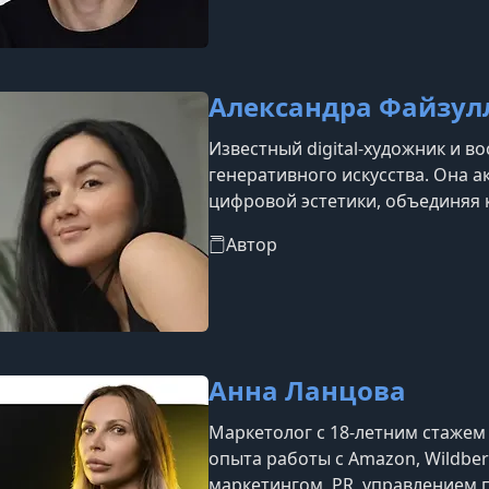
Александра Файзул
Известный digital-художник и в
генеративного искусства. Она 
цифровой эстетики, объединяя 
передовыми возможностями иск
Автор
признание как автор популярны
и «Коммерческий реализм в нейр
образовательных проектов она
графических дизайн
Анна Ланцова
Маркетолог с 18-летним стажем 
опыта работы с Amazon, Wildber
маркетингом, PR, управлением 