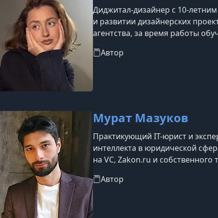
Диджитал-дизайнер с 10-летни
и развитии дизайнерских проек
агентства, за время работы обу
авторские уроки, курсы и интен
Автор
преподаванием дизайна, переда
начинающим и действующим сп
образование, полученное в ЛЭТ
цифрового дизайнера
Мурат Мазуков
Практикующий IT-юрист и экспе
интеллекта в юридической сфер
на VC, Zakon.ru и собственного 
практическими кейсами и актуа
Автор
Создатель бесплатного мини-кур
который уже прошли пять поток
юридических команд. Имеет опыт