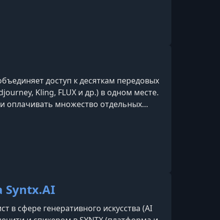
актическом подходе, креативности и
а раннем этапе развития трендов.
объединяет доступ к десяткам передовых
journey, Kling, FLUX и др.) в одном месте.
ти оплачивать множество отдельных
ать лучшие ИИ-инструменты по единой
 или удобный Telegram-бот.
 Syntx.AI
ст в сфере генеративного искусства (AI