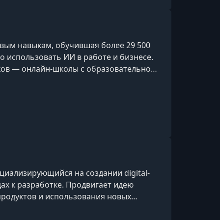
вым навыкам, обучившая более 29 500
о использовать ИИ в работе и бизнесе.
ов — онлайн-школы с образовательной
хнологии становятся понятным и
 роста.Прошла путь от работы в найме
н-школ, высокооплачиваемого
енного бизнеса. Сегодня консультирует
ециализирующийся на создании digital-
ах к разработке. Продвигает идею
продуктов и использования новых
й без лишних ограничений. В своих