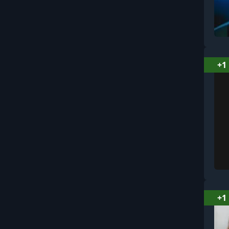
Вайбкодинг и AI-
разработка
Видеомонтаж и
постпродакшн
+1
Видеосъёмка: основы и
операторское мастерство
Витамины, минералы и
БАДы
Влияние, манипуляции и
профайлинг
Вокал
Воспитание: поведение,
+1
границы, кризисы
Всемирная история