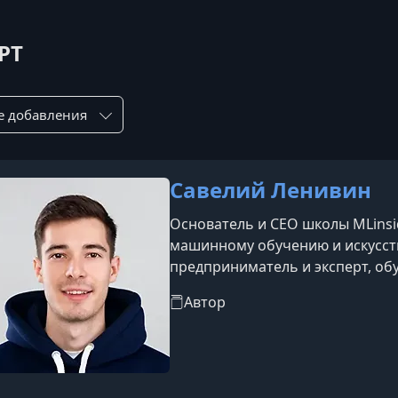
PT
ровка по:
Савелий Ленивин
Основатель и CEO школы MLinsi
машинному обучению и искусств
предприниматель и эксперт, об
менеджеров ведущих российски
Автор
биржу, Россельхозбанк, Билайн 
инструментов для различных би
контента привлечь свыше 100&
сетях за один го