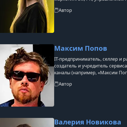
нуля. Она также выступает авт
Автор
(например, по контент-маркетин
email-рассылкам на платформе L
Максим Попов
IT-предприниматель, селлер и р
создатель и учредитель сервис
каналы (например, «Максим По
и «Max EVIRMA / Продвижение на
Автор
опытом в продвижении, оцифро
торговли.
Валерия Новикова