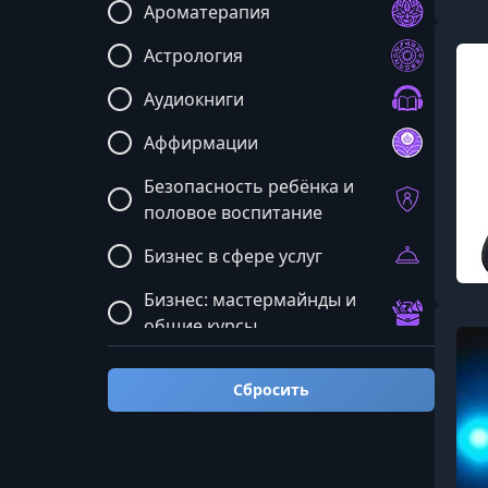
Ароматерапия
Астрология
Аудиокниги
Аффирмации
Безопасность ребёнка и
половое воспитание
Бизнес в сфере услуг
Бизнес: мастермайнды и
общие курсы
Блюда и рецепты
Сбросить
Бренд и реклама
Бухгалтерия