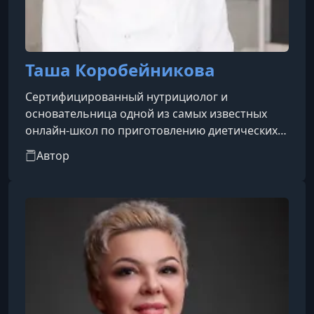
Таша Коробейникова
Сертифицированный нутрициолог и
основательница одной из самых известных
онлайн-школ по приготовлению диетических
десертов Tasha’s Cake School.Пережила личный
Автор
опыт аллергии и знает, как важно выбирать
еду с заботой о здоровье8 лет практикует
вегетарианствоПриверженка осознанного и
творческого подхода к питаниюПомогла более
25 000 ученикам улучшить своё самочувствие,
фигуру и отношение к едеБолее 5000
выпускников запустили собственные проекты
после