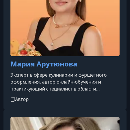
Мария Арутюнова
Эксперт в сфере кулинарии и фуршетного
оформления, автор онлайн-обучения и
практикующий специалист в области
кейтеринга. Она ведет блог, в котором делится
Автор
авторскими рецептами, идеями эффектной
подачи блюд и профессиональными
секретами организации фуршетов, сочетая
эстетику и практичность.