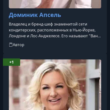
Доминик Апсель
Владелец и бренд-шеф знаменитой сети
кондитерских, расположенных в Нью-Йорке,
Лондоне и Лос-Анджелесе. Его называют "Ван
Гогом кулинарии", "Нью-йоркским Вилли
Автор
Вонкой" и признают одним из лучших шеф-
кондитеров мира.
+1