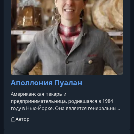
Аполлония Пуалан
Американская пекарь и
предпринимательница, родившаяся в 1984
году в Нью-Йорке. Она является генеральным
директором и владельцем знаменитой
Автор
парижской пекарни Poilâne, основанной её
дедом Пьером Пуаланом в 1932 году. С 2002