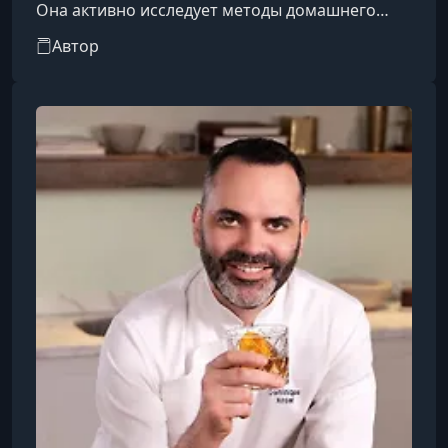
Она активно исследует методы домашнего
хлебопечения, делится своими открытиями и
Автор
обучает других пекарей, добиваясь в этом
значительных успехов. Светлана ведёт
Telegram-канал «#МойХлеб»
(@kucheryavaya_sveta), где обсуждаются
различные аспекты выпечки хлеба, рецепты и
техники. Канал придерживается правил
уважительного общения, избегая обсуждений
на темы политики, религии и национа