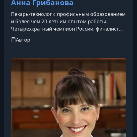
Анна Грибанова
Пекарь-технолог с профильным образованием
и более чем 20-летним опытом работы.
Четырехкратный чемпион России, финалист
Кубка Европы во Франции, участник двух
Автор
мировых кубков в Мюнхене и Париже, а также
участник "Олимпийских игр по хлебопечению"
в Париже.