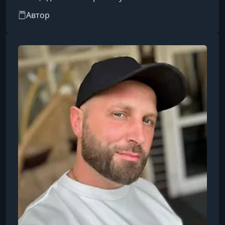
коммерчески успешный медийный образ.
Автор
Псевдоним «Зефирка» работает как элемент
брендинга: он задаёт ассоциации с лёгкостью,
сладостью и визуальной мягкостью, что
полностью соответствует её контент-
стратегии и стилистике аккаунтов. Основной
фокус её публикаций сосредоточен на lifestyle-
тематике — это демонстрация повседневной
жизн