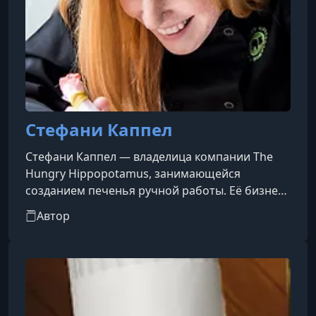
Стефани Каппел
Стефани Каппел — владелица компании The
Hungry Hippopotamus, занимающейся
созданием печенья ручной работы. Её бизнес
сочетает технические навыки и
Автор
художественное выражение. Стефани
проводила мастер-классы по всему миру,
включая такие мероприятия, как CookieCon и
Cookie’sCool — первое европейское событие
по украшению печенья. Её работы были
представлены на телевидении и в различных