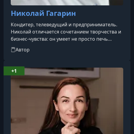
Николай Гагарин
Кондитер, телеведущий и предприниматель.
Николай отличается сочетанием творчества и
бизнес-чувства: он умеет не просто печь
вкусняшки, но превращать десерт в
Автор
эмоциональный подарок и визуально
эффектное событие. Его бренд Gift Cookies уже
стал узнаваемой составляющей премиальных
+1
поздравлений и гастрономических подарков.