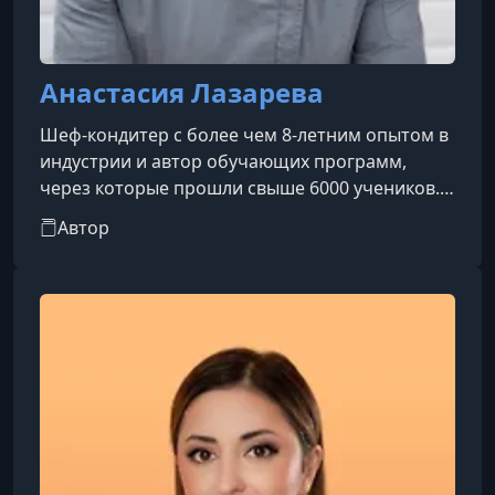
Анастасия Лазарева
Шеф-кондитер с более чем 8-летним опытом в
индустрии и автор обучающих программ,
через которые прошли свыше 6000 учеников.
Основатель одной из ведущих кондитерских
Автор
школ в Москве, ежегодно проводит десятки
живых мастер-классов. Её подход основан на
глубоком понимании процессов: обучение
выходит за рамки рецептов и помогает
разобраться в каждом этапе приготовления и
свойствах ингредиентов. Благодаря этому её
ученики успешно реализуют себя в професс