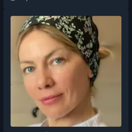
исполнительным шеф-кондитером и
сертифицированным преподавателем в сфере
гостеприимства.До работы в CIA, Дерфи был
исполнительным шеф-кондитером в
знаменитом ресторане The French Laundry в
Йоунтвилле, Калифорния. Во время работы
там он получил премию James Beard за
выдающиеся достижения в кондитерском