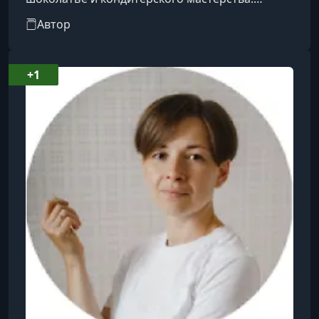
Основанная в 2002 году в Мельбурне,
Автор
Австралия, она стала первой в своем роде в
Азиатско-Тихоокеанском регионе,
предоставляя профессиональным шеф-
+1
поварам и увлеченным кулинарам
возможность расширить свои знания и
навыки. Школа предлагает более 40 курсов,
охватывающих различные аспекты
кондитерского искусства и шоколадного дела,
подходящие как д