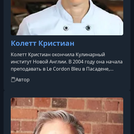
Колетт Кристиан
Колетт Кристиан окончила Кулинарный
институт Новой Англии. В 2004 году она начала
преподавать в Le Cordon Bleu в Пасадене,
Калифорния, а сейчас проводит занятия по
Автор
всей территории США. Колетт имеет
обширную подготовку в области выпечки и
кондитерского искусства и является
сертифицированным исполнительным
кондитером и сертифицированным
исполнительным шеф-поваром по версии
Американской кулинарной федерации.