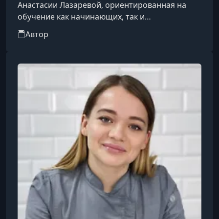
Анастасии Лазаревой, ориентированная на
обучение как начинающих, так и
практикующих кондитеров. Ресурс
Автор
представляет обучающие программы, мастер-
классы и подписочные форматы, где
пользователи могут освоить приготовление
десертов с нуля или углубить свои навыки.
Основной акцент сделан не только на
рецептах, но и на понимании технологических
процессов, работе с ингредиентами и
достижении стабильного результата.