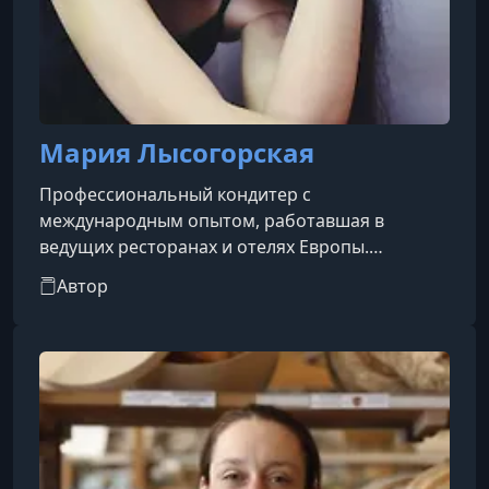
Мария Лысогорская
Профессиональный кондитер с
международным опытом, работавшая в
ведущих ресторанах и отелях Европы.
Начинала карьеру во Франции, в ресторане
Автор
пятизвёздочного отеля в Сан-Реми-де-
Прованс, затем проводила мастер-классы для
взрослых и детей в Краснодаре. В течение двух
лет работала кондитером на роскошном
лайнере Explorer, после чего занимала
должность шеф-кондитера в ресторане отеля
Flaminia на озере Гарда в Италии. Создавала
авторские десерты в мишл