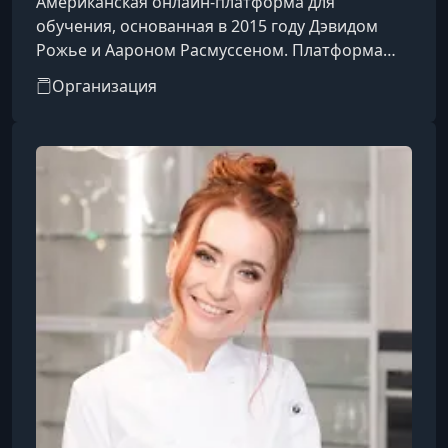
Американская онлайн-платформа для
обучения, основанная в 2015 году Дэвидом
Рожье и Аароном Расмуссеном. Платформа
предоставляет доступ к видеокурсам,
Организация
созданным и представленным мировыми
знаменитостями и экспертами в различных
областях.​Особенности
платформы:Преподаватели: Среди
инструкторов — известные личности, такие как
Гордон Рамзи (кулинария), Маргарет Этвуд
(писательство), Мартин Скорсезе
(кинорежиссура), Серена Уильямс (теннис),
Ханс Циммер