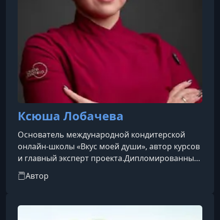
Ксюша Лобачева
Основатель международной кондитерской
онлайн-школы «Вкус моей души», автор курсов
и главный эксперт проекта.Дипломированный
кондитер-технолог 6-го разряда с 22-летним
Автор
опытом. Имеет государственные дипломы по
специальностям «Технология хлеба,
кондитерских и макаронных изделий» и
«Инженер общественного