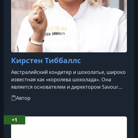
Кирстен Тиббаллс
Австралийский кондитер и шоколатье, широко
известная как «королева шоколада». Она
является основателем и директором Savour
Chocolate & Patisserie School в Мельбурне,
Автор
Австралия. Кирстен активно делится своими
знаниями и опытом через мастер-классы,
публикации и выступления на международных
+1
кулинарных мероприятиях. Ее работы
публиковались в различных кулинарных