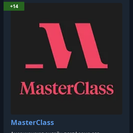
года, после трагической гибели родителей в
+14
авиакатастрофе, Аполлония возглавила
семейный бизнес в возрасте 18 лет, совмещая
управление пекарней с обучением в
Гарвардском университете .Под её
руководством Poilâne продолжает слави
MasterClass