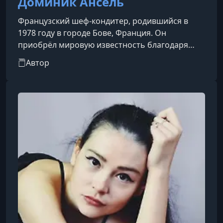
Доминик Ансель
Французский шеф-кондитер, родившийся в
1978 году в городе Бове, Франция. Он
приобрёл мировую известность благодаря
своим инновационным подходам к
Автор
кондитерскому искусству, особенно после
создания знаменитого Кронота (Cronut®) —
гибрида круассана и пончика, который стал
кулинарной сенсацией в 2013 году.