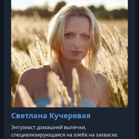
питания».Финалистка четвертого сезона шоу
«Кондитер» с Ренатом Агзамовым (эфир от 18
июня 2020 года). Лауреат премии «Лидеры
онлайн-образования» Get
Светлана Кучерявая
Энтузиаст домашней выпечки,
специализирующаяся на хлебе на закваске.