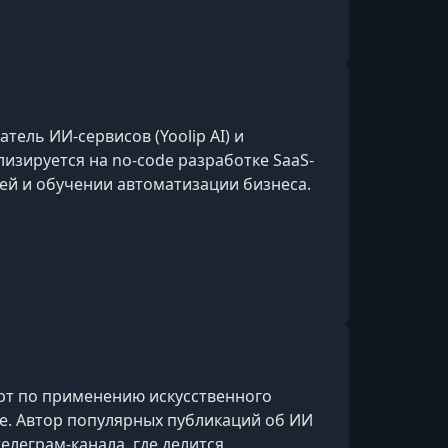
д, развитием процессов и
рной культуры.С 2
тель ИИ-сервисов (Yoolip AI) и
зируется на no-code разработке SaaS-
ей и обучении автоматизации бизнеса.
рт по применению искусственного
е. Автор популярных публикаций об ИИ
телеграм-канала, где делится