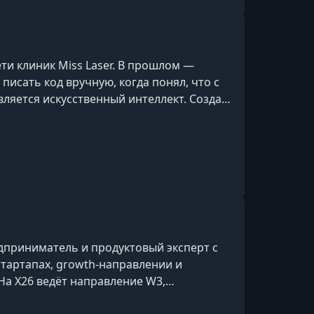
ти клиник Miss Laser. В прошлом —
писать код вручную, когда понял, что с
ляется искусственный интеллект. Создал
з которых стал резидентом Skolkovo
сственном интеллекте и
рией более миллиона подписчиков.
итывала 20 человек, а сегодня вместе с п
едприниматель и продуктовый эксперт с
стартапах, growth-направлении и
На X26 ведёт направление W3,
 workflows и multi-agent orchestration.