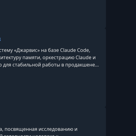
е body doubling и Q&A, где делится
я AI-процессов, автоматизации задач и
темами.
в
тему «Джарвис» на базе Claude Code,
тектуру памяти, оркестрацию Claude и
ер для стабильной работы в продакшене.
ринта продемонстрировал полноценную AI
матизировать рабочие процессы и
 с различными AI-инструментами в
, посвященная исследованию и