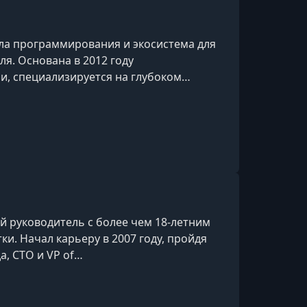
а программирования и экосистема для
ля. Основана в 2012 году
, специализируется на глубоком
. Школа предлагает курсы по веб-
, анализу данных и DevOps с дальнейшей
 руководитель с более чем 18-летним
и. Начал карьеру в 2007 году, пройдя
а, CTO и VP of
а веб-разработке полного цикла — от
, CI/CD и проектирования
отки, много лет занимается