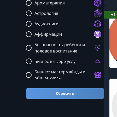
Ароматерапия
Астрология
+1
Аудиокниги
Аффирмации
Безопасность ребёнка и
половое воспитание
Бизнес в сфере услуг
Бизнес: мастермайнды и
общие курсы
Блюда и рецепты
Сбросить
Бренд и реклама
Бухгалтерия