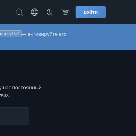
Войти
— активируйте его
years26
📋
 у нас постоянный
ках.