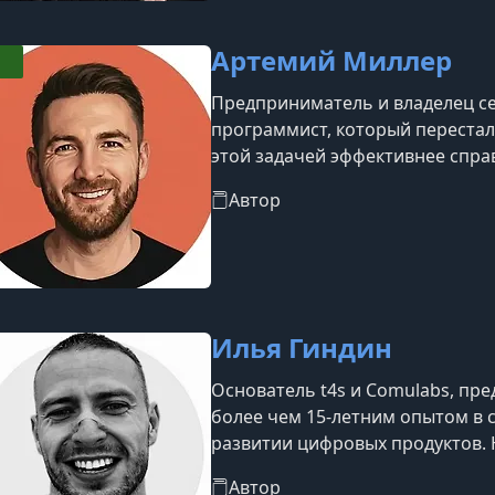
эксперт
Артемий Миллер
Предприниматель и владелец се
программист, который перестал 
этой задачей эффективнее справ
несколько ИИ-стартапов, один и
Автор
Foundation. Ведёт блог об иску
предпринимательстве с аудито
Раньше команда Miss Laser насч
Илья Гиндин
Основатель t4s и Comulabs, пр
более чем 15-летним опытом в 
развитии цифровых продуктов. 
посвящённое AI в музыке, agentic
Автор