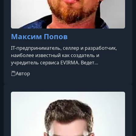
Максим Попов
IT-предприниматель, селлер и разработчик,
наиболее известный как создатель и
учредитель сервиса EVIRMA. Ведет
профильные Telegram-каналы (например,
Автор
«Максим Попов. Система и масштабирование
на МП» и «Max EVIRMA / Продвижение на
Wildberries»), где делится экспертным опытом
в продвижении, оцифровке, SEO-оптимизации
и автоматизации торговли.