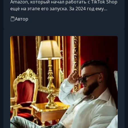
Amazon, который начал работать с TikTok Shop
ещё на этапе его запуска. За 2024 год ему
удалось реализовать товаров на сумму $2,3
Автор
млн через TikTok Shop и ещё на $1,2 млн через
Amazon. Его ученики также успешно продают
на этих платформах, что подтверждается
реальными результатами. Он создал
собственную студию для проведения прямых
эфиров и продаж в TikTok, а живёт и работает
между Лос-Анджелесом и Майами.