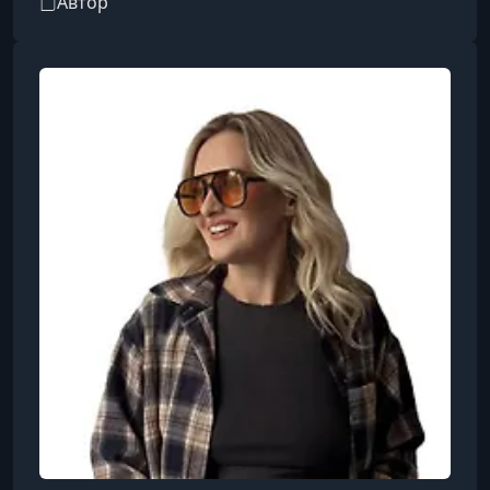
Автор
платформ, как Wildberries, Ozon и Яндекс
Маркет, а также членом Торгово-
промышленной палаты РФ и спикером
программ Министерства экономического
развития РФ. Павел руководит агентством
SellerCenter, которое оказывает поддержку
поставщикам, и проводит обучающие
программы для предпринимателей, ст