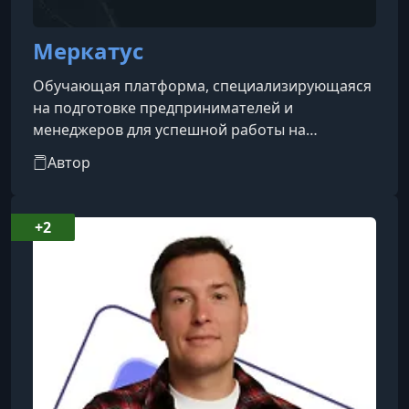
Меркатус
Обучающая платформа, специализирующаяся
на подготовке предпринимателей и
менеджеров для успешной работы на
маркетплейсах. Платформа предлагает курсы,
Автор
адаптированные для разных уровней
подготовки — от новичков до опытных
селлеров. Учебные программы охватывают все
+2
аспекты ведения бизнеса на популярных
площадках, таких как Wildberries, Ozon и
Яндекс Маркет. Особое внимание уделяется
практическим заданиям, позволяющим
участникам сразу применять получ