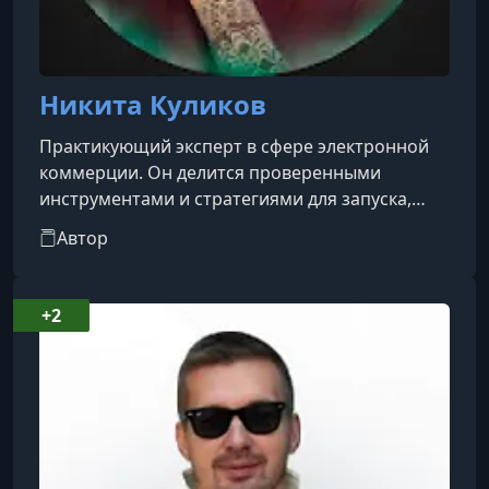
Никита Куликов
Практикующий эксперт в сфере электронной
коммерции. Он делится проверенными
инструментами и стратегиями для запуска,
масштабирования и продвижения онлайн-
Автор
магазинов на маркетплейсах, таких как
Wildberries и Ozon.На своём YouTube-канале
Никита публикует полезные разборы,
+2
инструкции и лайфхаки для
предпринимателей, которые хотят эффективно
работать в e-commerce. Темы варьируются от
выбора товара и аналитики продаж до
оптимизации логистики и автомати