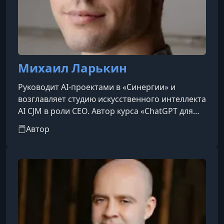
Михаил Ларькин
Руководит AI-проектами в «Синергии» и
возглавляет студию искусственного интеллекта
AI CJM в роли CEO. Автор курса «ChatGPT для
бизнеса», который был продюсирован Сбером
Автор
— крупнейшим банком страны. Это доверие со
стороны корпорации подтверждает его
глубокую экспертизу в эффективном
применении ИИ для бизнес-задач.Более 300
компаний уже внедрили искусственный
интеллект под его руководством, среди них —
Газпром Нефть, дочерние общества Сбера,
PashaBa