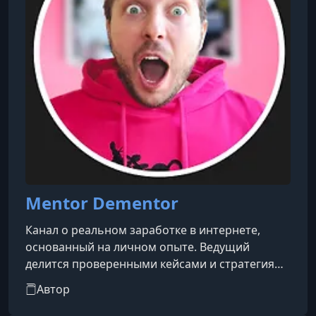
успешных бизнес-кейсов. Также предлагаются
инвестици
Mentor Dementor
Канал о реальном заработке в интернете,
основанный на личном опыте. Ведущий
делится проверенными кейсами и стратегиями
для таких платформ, как Etsy, Amazon, Fiverr,
Автор
Upwork, Shopify, а также методами заработка с
использованием нейросетей и многим другим.