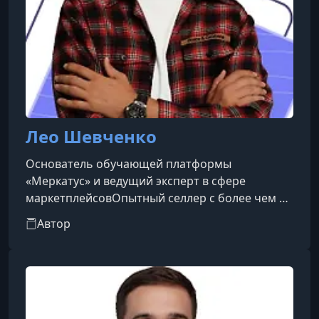
Лео Шевченко
Основатель обучающей платформы
«Меркатус» и ведущий эксперт в сфере
маркетплейсовОпытный селлер с более чем 2
000 000 проданных товаровРаботает на
Автор
маркетплейсах с 2016 годаВладелец трех
собственных брендов, представленных на
четырех маркетплейсахТехнологический
партнер Wildberries, амбассадор Ozon и Яндекс
МаркетАвтор крупнейшего YouTube-канала о
маркетплейсах с аудиторией более 400 000