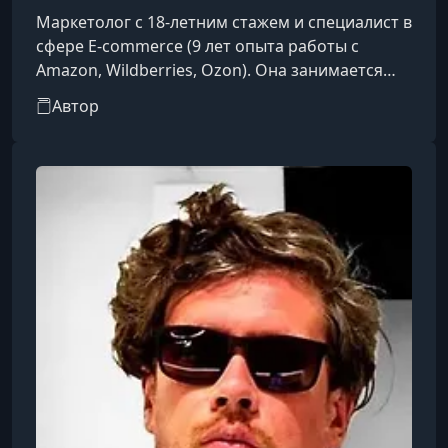
Маркетолог с 18-летним стажем и специалист в
сфере E-commerce (9 лет опыта работы с
Amazon, Wildberries, Ozon). Она занимается
бренд-маркетингом, PR, управлением продаж
Автор
и созданием бизнес-проектов с нуля. Она
также выступает автором профильных онлайн-
курсов (например, по контент-маркетингу,
стратегиям продаж без бюджета и email-
рассылкам на платформе Lectera)