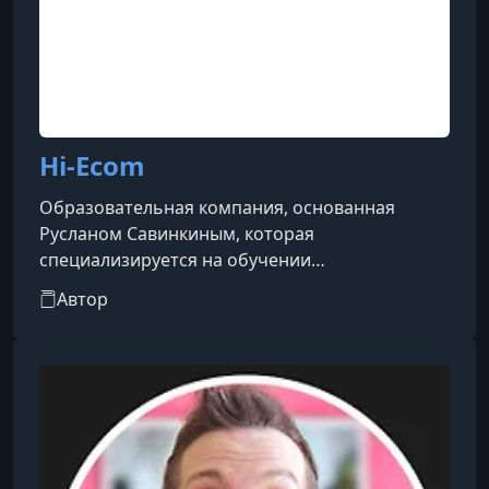
Hi-Ecom
Образовательная компания, основанная
Русланом Савинкиным, которая
специализируется на обучении
предпринимателей работе с платформами
Автор
Amazon и Shopify. Компания помогает
участникам создавать бренды, закупать
товары из Китая и продавать их на
международных рынках. Учебные программы
основываются на практическом опыте
основателей и включают разработку брендов,
запуск на торговых платформах и анализ