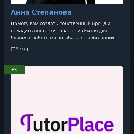
Анна Степанова
Помогу вам создать собственный бренд и
наладить поставки товаров из Китая для
бизнеса любого масштаба — от небольших
компаний до тендерных поставок.Более 5 лет
Автор
занимаюсь импортом из Китая. После
введения санкций помогла свыше 10 крупным
российским компаниям перейти с европейских
+3
поставщиков на китайских. Лично обучила 7
предпринимателей официальному импорту на
своё юридическое лицо и сопровождаю 3
компании, для которых самостоятельно
подбираю тов