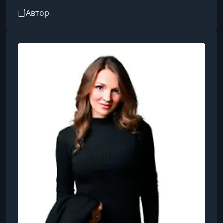
проекты, минимизировать ошибки и
Автор
масштабироваться.С её помощью тысячи
студентов уже освоили навыки международной
торговли, научились анализировать рынок и
превращать идеи в доходные кейсы.