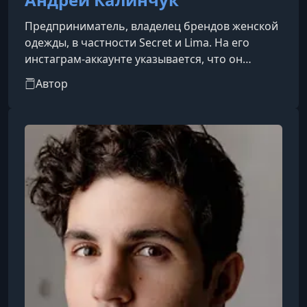
Предприниматель, владелец брендов женской
одежды, в частности Secret и Lima. На его
инстаграм-аккаунте указывается, что он
руководитель этих брендов и занимается
Автор
бизнес-обучением.Он ведёт YouTube-канал под
названием «Андрій Калінчук | PRO бізнес», где
публикует видео о бизнесе, продажах,
маркетинге и делится опытом. В социальных
сетях и сообществах его позиционируют как
спикера, ментора, эксперта в товарном
бизнесе и маркетинге.