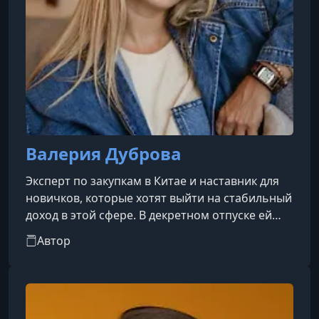
Валерия Дуброва
Эксперт по закупкам в Китае и наставник для
новичков, которые хотят выйти на стабильный
доход в этой сфере. В декретном отпуске ей
удалось построить собственный заработок,
Автор
достигнув уровня двух миллионов в месяц.
Сейчас она делится опытом и обучает других:
её ученики начинают с нуля и уже в процессе
обучения выходят на доход от 150 тысяч
рублей. В соцсетях она активно ведёт