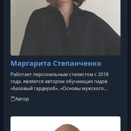
Маргарита Степанченко
Работает персональным стилистом с 2018
года, является автором обучающих гидов
«Базовый гардероб», «Основы мужского
гардероба» и сезонных трендбуков. С 2022 года
Автор
занимает должность бренд-директора сети
торговых центров и байера для нескольких
магазинов в Новосибирске. Специализируется
на формировании качественного базового
гардероба, уделяя особое внимание