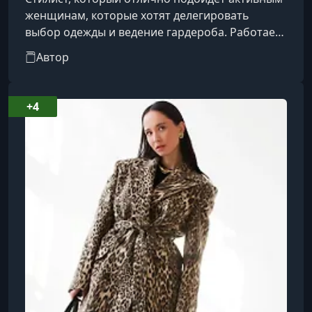
женщинам, которые хотят делегировать
выбор одежды и ведение гардероба. Работает
в быстром темпе, не погружая вас в огромное
Автор
количество деталей, которые делают ее работу
и ваше взаимодействие успешными.Ценит
ваше время, поэтому 80% работы выполняет
+4
без вашего участия, чтобы вы насладились
результатом в спокойной обстановке и без
спешки. Если вы ждете глубокого
образовательного процесса от разбора или
шоп