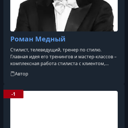
Роман Медный
Стилист, телеведущий, тренер по стилю.
Главная идея его тренингов и мастер-классов –
комплексная работа стилиста с клиентом,
выход за пределы только своей области
Автор
(прически, макияжа, одежды), комплексное
воздействие на клиента через формирование
определенной эстетической среды, которая
-1
подтолкнула бы его к активной работе над
своим образом. Работая над образом своих
клиентов, Роман формируюет стиль жизни, в
котором клиент чувствует себя максималь