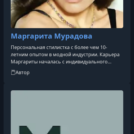
Маргарита Мурадова
Персональная стилистка с более чем 10-
летним опытом в модной индустрии. Карьера
Маргариты началась с индивидуального
стайлинга и профильного образования. Позже
Автор
она работала букером в модельном агентстве,
занималась стайлингом тест-съёмок и
параллельно развивала личный блог.В 2015
году она запустила YouTube-канал о моде,
который к 2020 году собрал более 500 000
подписчиков и стал частью образовательной
платформы MODEISME.