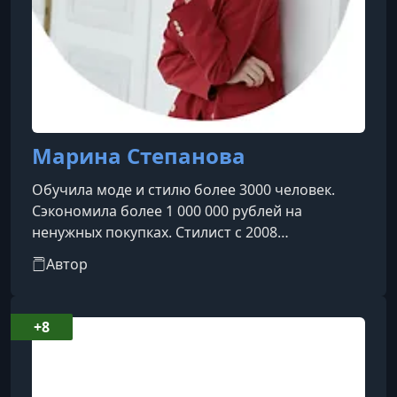
Марина Степанова
Обучила моде и стилю более 3000 человек.
Сэкономила более 1 000 000 рублей на
ненужных покупках. Стилист с 2008
годаВедущая на курсе. Провела мастер-классы
Автор
более 10 000 человек. Работала онлайн с
клиентами из разных стран, от Японии до
Эквадора. Возила клиентов на шопинг в
+8
Милан. Была стилистом телепроекта "Доктор
Красоты" и открыла свою школу "Альфа
Имидж". Ведёт свой подкаст об осознанном