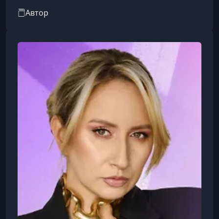
дома. В гиде рассматриваются образы с
Автор
Wildberries и российскими брендами, а также
рекомендации по подбору нижнего белья для
различных ситуаций. Анжела делится советами
по созданию удобного и эстетичного
гардероба, обеспечивая комфорт и стиль на
каждый день.