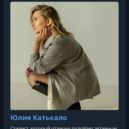
сон, питание, уход за собой, финансы и многое
другое.Наши ученики становятся
популярными блогерами, продают свои услуги
при помощи стильных и неповторимых
социальных сетей, раскрывают свои таланты,
занимаются
Юлия Катькало
Cтилист, который отлично подойдет активным