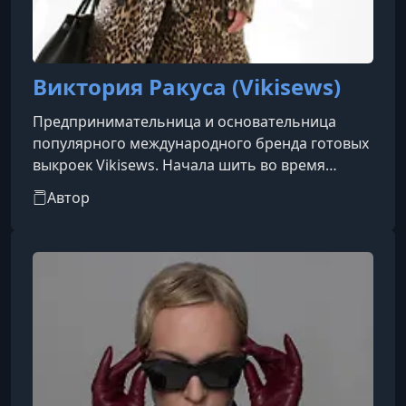
Виктория Ракуса (Vikisews)
Предпринимательница и основательница
популярного международного бренда готовых
выкроек Vikisews. Начала шить во время
декрета, не имея профильного образования, и
Автор
превратила хобби в глобальный проект. Вошла
в список участников рейтинга Forbes «30 до
30» в категории «Мода и дизайн». Руководит
командой (более 60 сотрудников), развивает
онлайн-школу шитья и магазин тканей.