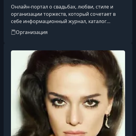
Онлайн-портал о свадьбах, любви, стиле и
организации торжеств, который сочетает в
себе информационный журнал, каталог
профессионалов и платформу вдохновения
Организация
для будущих молодожёнов. Сайт публикует
реальные свадебные истории, советы по
подготовке, тренды, идеи оформления, а также
предоставляет удобный каталог с профилями
свадебных подрядчиков — от фотографов и
организаторов до декораторов и площадок,
где можно выбрать команду для своей
свадьбы по