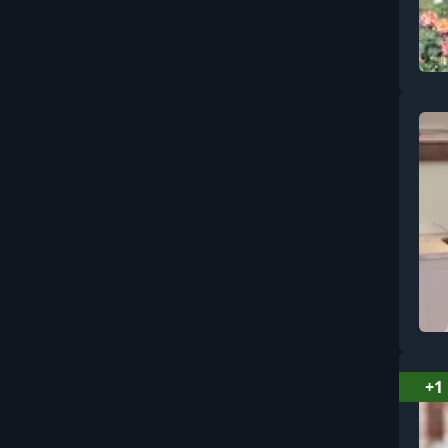
Бухгалтерия
Вайбкодинг и AI-
разработка
Видеомонтаж и
постпродакшн
Видеосъёмка: основы и
операторское мастерство
Витамины, минералы и
БАДы
Влияние, манипуляции и
профайлинг
Вокал
+1
Воспитание: поведение,
границы, кризисы