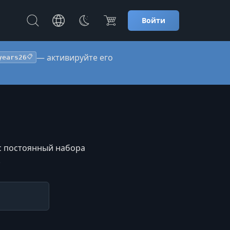
Войти
— активируйте его
years26
📋
ас постоянный набора
.