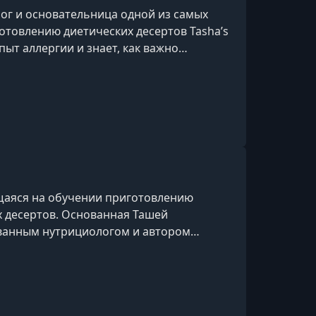
г и основательница одной из самых
отовлению диетических десертов Tasha’s
ыт аллергии и знает, как важно
вье8 лет практикует
знанного и творческого подхода к
ченикам улучшить своё самочувствие,
 5000 выпускников запустили
аяся на обучении приготовлению
х десертов. Основанная Ташей
ванным нутрициологом и автором
 правилам», школа предлагает
ие для веганов, аллергиков, беременных
рных программ: «Зефирное настроение»,
 шедевры» и «Вкуснейшие торты мира».