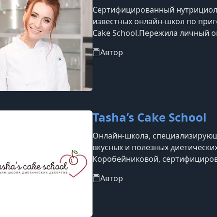
Сертифицированный нутрициоло
известных онлайн-школ по приг
Cake School.Пережила личный оп
выбирать еду с заботой о здоро
Автор
вегетарианствоПриверженка осо
питаниюПомогла более 25 000 у
фигуру и отношение к едеБолее
собственные проекты после
Tasha’s Cake School
Онлайн-школа, специализирующ
вкусных и полезных диетически
Коробейниковой, сертифициро
бестселлера «Десерты по твоим
Автор
разнообразные курсы, подходящ
и кормящих мам. Среди популя
«Шоколадная жизнь», «Мировые