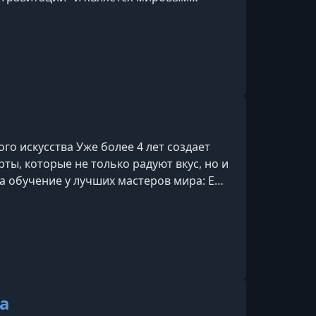
 более чем 15-летним опытом в
стажем в создании гравитационных
3000 студентов через онлайн-курсы и
а предлагает курсы для начинающих
го искусства Уже более 4 лет создает
ты, которые не только радуют вкус, но и
 обучение у лучших мастеров мира: Emy
 — международных экспертов в сфере
есертов.Разработала десятки авторских
учеников и клиентовЗа её плечами —
ных с любовью и вн
а