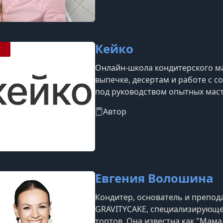
Кейко
Онлайн-школа кондитерского м
выпечке, десертам и работе с 
под руководством опытных маст
позиционирует себя как одно и
Автор
сообществ в своей нише, где с
объединённые общей целью — 
и, при желании, превратить его
Евгения Волошина
Кондитер, основатель и препо
GRAVITYCAKE, специализирующе
тортов. Она известна как "Мам