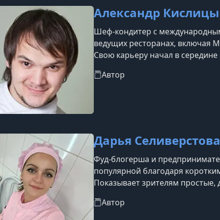
Александр Кислицы
Шеф-кондитер с международным
ведущих ресторанах, включая Ma
Свою карьеру начал в середине 
шеф-кондитера и консультанта.
Автор
международной кулинарной школ
профессиональной деятельност
наград на международных и рос
призо
Дарья Селиверстов
Фуд-блогерша и предпринимател
популярной благодаря коротким
Показывает зрителям простые, 
повторить дома, и ведёт блог о
Автор
Дарья управляет собственной с
готовит большинство блюд, кот