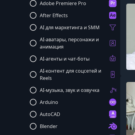
Adobe Premiere Pro
After Effects
AI для маркетинга и SMM
AI-аватары, персонажи и
анимация
AI-агенты и чат-боты
AI-контент для соцсетей и
Reels
AI-музыка, звук и озвучка
Arduino
AutoCAD
Blender