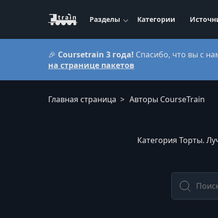
Разделы
Категории
Источн
🎉
Coursetrain 3 года!
Спасибо, что вы с на
на странице пакетов
Главная страница
Авторы CourseTrain
Категория Торты. Лу