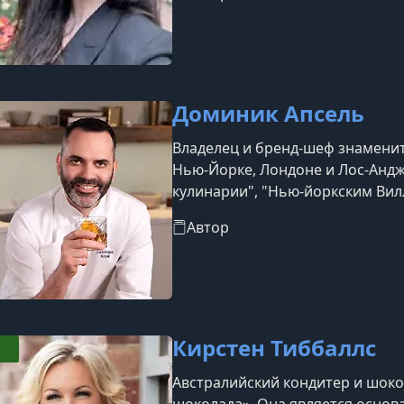
Доминик Апсель
Владелец и бренд-шеф знаменит
Нью-Йорке, Лондоне и Лос-Андж
кулинарии", "Нью-йоркским Вил
шеф-кондитеров мира.
Автор
Кирстен Тиббаллс
Австралийский кондитер и шоко