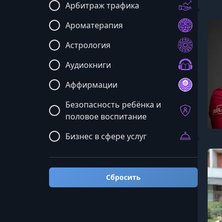
Арбитраж трафика
Ароматерапия
Астрология
Аудиокниги
Аффирмации
Безопасность ребёнка и
половое воспитание
Бизнес в сфере услуг
Бизнес: мастермайнды и
общие курсы
Сбросить
Блюда и рецепты
Бренд и реклама