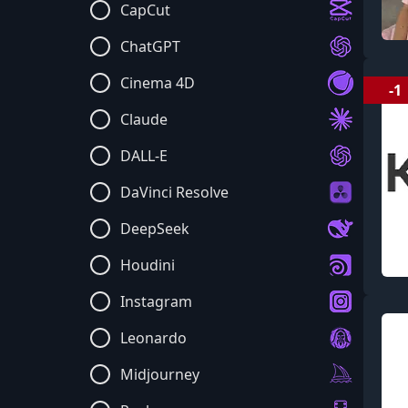
CapCut
ChatGPT
Cinema 4D
-1
Claude
DALL-E
DaVinci Resolve
DeepSeek
Houdini
Instagram
Leonardo
Midjourney