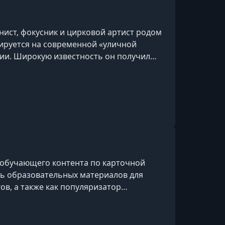
ист, фокусник и цирковой артист родом
ируется на современной «уличной
ии. Широкую известность он получил
х телевизионных шоу и победам на
 обучающего контента по карточной
ель образовательных материалов для
в, а также как популяризатор
.