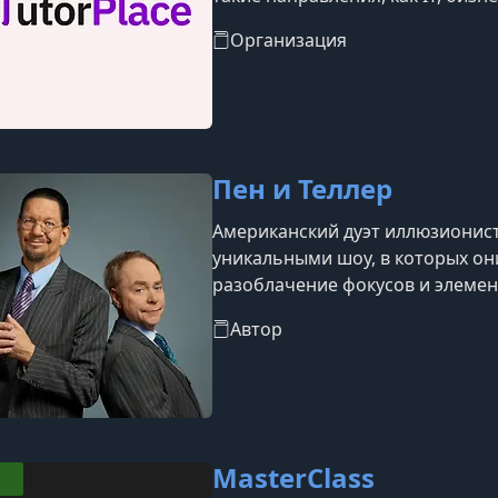
блогинг, уход за собой, професс
Организация
Пен и Теллер
Американский дуэт иллюзионист
уникальными шоу, в которых он
разоблачение фокусов и элемен
Автор
MasterClass