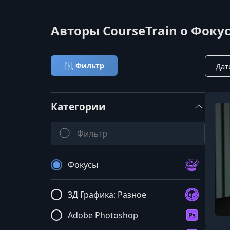
Авторы CourseTrain о Фоку
Сорти
Фильтр
Категории
Поиск по категории
Фокусы
3Д Графика: Разное
Adobe Photoshop