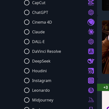
CapCut
ChatGPT
Cinema 4D
Claude
DALL-E
DaVinci Resolve
DeepSeek
Houdini
Instagram
+3
Leonardo
Midjourney