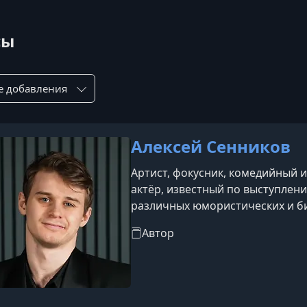
сы
ровка по:
Алексей Сенников
Артист, фокусник, комедийный 
актёр, известный по выступлени
различных юмористических и би
Автор