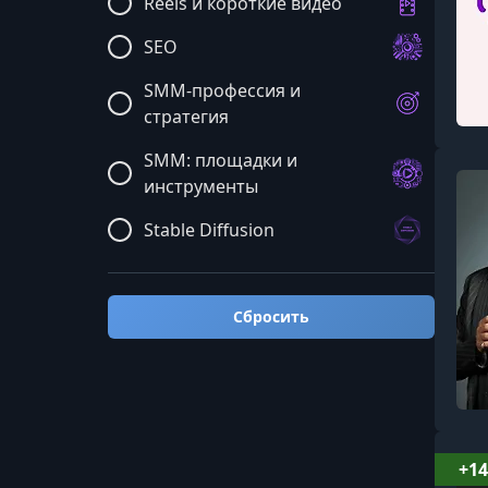
Reels и короткие видео
SEO
SMM-профессия и
стратегия
SMM: площадки и
инструменты
Stable Diffusion
Telegram
Unreal Engine
Сбросить
YouTube
ZBrush
Авто-мото
+14