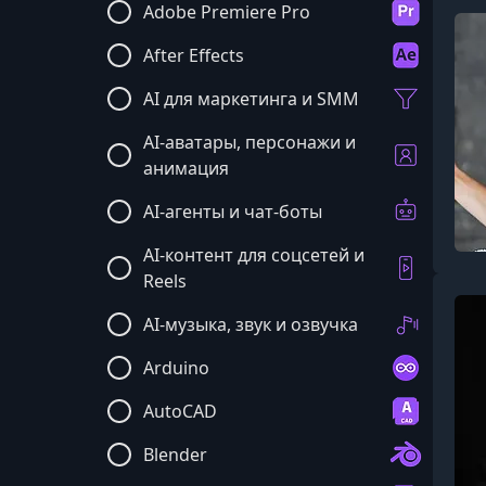
Adobe Premiere Pro
After Effects
AI для маркетинга и SMM
AI-аватары, персонажи и
анимация
AI-агенты и чат-боты
AI-контент для соцсетей и
Reels
AI-музыка, звук и озвучка
Arduino
AutoCAD
Blender