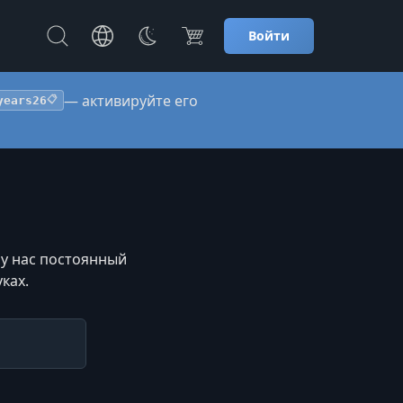
Войти
— активируйте его
years26
📋
 у нас постоянный
ках.