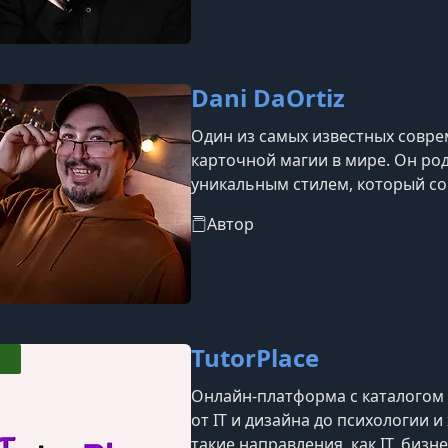
Dani DaOrtiz
Один из самых известных совр
карточной магии в мире. Он ро
уникальным стилем, который со
психологическое воздействие н
Автор
способность создавать ощущен
его трюки выстроены с матема
структурой. ДаОртис активно и
внимание з
TutorPlace
Онлайн-платформа с каталогом б
от IT и дизайна до психологии 
такие направления, как IT, бизн