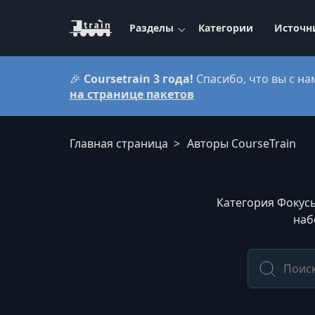
Разделы
Категории
Источн
🎉
Coursetrain 3 года!
Спасибо, что вы с на
на странице пакетов
Главная страница
Авторы CourseTrain
Категория Фокусы
наб