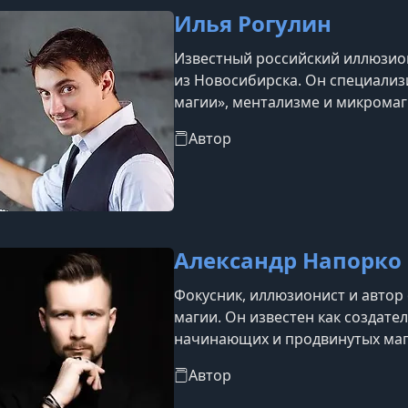
Илья Рогулин
Известный российский иллюзион
из Новосибирска. Он специализ
магии», ментализме и микромаг
благодаря участию в популярны
Автор
профессиональных конкурсах.
Александр Напорко
Фокусник, иллюзионист и автор
магии. Он известен как создат
начинающих и продвинутых маго
карточных фокусов в интернете
Автор