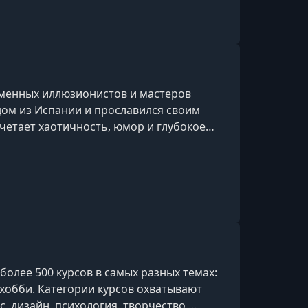
еменных иллюзионистов и мастеров
дом из Испании и прославился своим
четает хаотичность, юмор и глубокое
а зрителя.Его главная особенность —
ие полной импровизации, при этом все
тической точностью и сложной
спользует психологические приемы,
олее 500 курсов в самых разных темах:
и хобби. Категории курсов охватывают
ес, дизайн, психология, творчество,