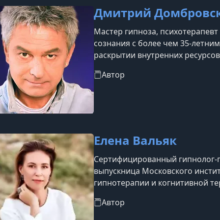
Дмитрий Домбровс
Мастер гипноза, психотерапевт
сознания с более чем 35-летни
раскрытии внутренних ресурсов
эмоциональными состояниями и
Автор
популярных гипнотических прог
где сочетает техники гипноза с
самогипнозу, развитию творче
Елена Вальяк
Сертифицированный гипнолог-пр
выпускница Московского инстит
гипнотерапии и когнитивной те
сознательными установками. Пр
Автор
Гинзбурга, а также в Институте
В практике использует эриксоно