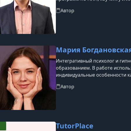
июля 1978 года в Таллине и боле
Автор
психологического консультиро
Кирилл является основателем Me
международного центра подгото
Ассоциац
Мария Богдановска
Интегративный психолог и гип
образованием. В работе исполь
индивидуальные особенности к
— гипнотерапия. Опыт практиче
Автор
TutorPlace