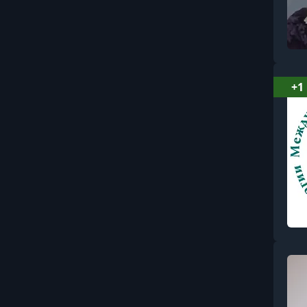
Бухгалтерия
Вайбкодинг и AI-
разработка
Видеомонтаж и
+1
постпродакшн
Видеосъёмка: основы и
операторское мастерство
Витамины, минералы и
БАДы
Влияние, манипуляции и
профайлинг
Вокал
Воспитание: поведение,
границы, кризисы