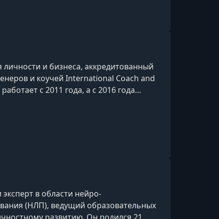
ет при тревожных расстройства
 личности и бизнеса, аккредитованный
неров и коучей International Coach and
р работает с 2011 года, а с 2016 года
Эстонии и Латвии.Основная миссия центра
гать людям выстраивать свою жизнь
ая ключевые направления развития — от
до финансового. Под
 эксперт в области нейро-
вания (НЛП), ведущий образовательных
ичностному развитию. Он родился 21