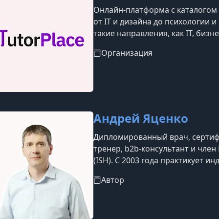
Онлайн-платформа с каталогом б
от IT и дизайна до психологии 
такие направления, как IT, бизн
блогинг, уход за собой, професс
Организация
Андрей Яценко
Дипломированный врач, сертиф
тренер, b2b-консультант и чле
(ISH). С 2003 года практикует 
консультирование и работает в 
Автор
последние двенадцать лет нако
рекламе, переговорах и стратег
по маркетингу, переговорам и 