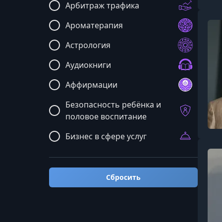
Арбитраж трафика
Ароматерапия
Астрология
Аудиокниги
Аффирмации
Безопасность ребёнка и
половое воспитание
Бизнес в сфере услуг
Бизнес: мастермайнды и
общие курсы
Сбросить
Блюда и рецепты
Бренд и реклама