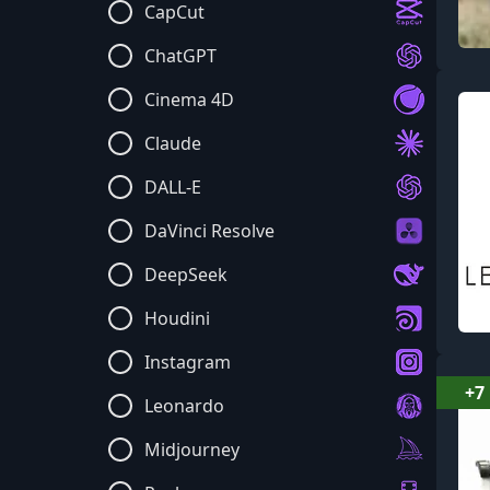
CapCut
ChatGPT
Cinema 4D
Claude
DALL-E
DaVinci Resolve
DeepSeek
Houdini
Instagram
+7
Leonardo
Midjourney