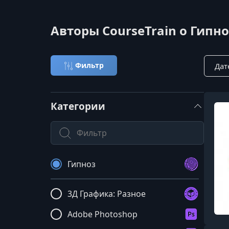
Авторы CourseTrain о Гипно
Сорти
Фильтр
Категории
Поиск по категории
Гипноз
3Д Графика: Разное
Adobe Photoshop