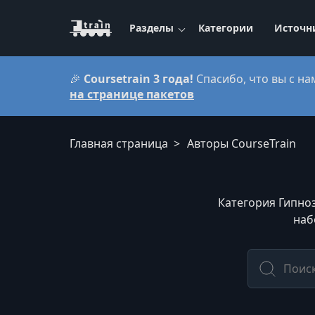
Разделы
Категории
Источн
🎉
Coursetrain 3 года!
Спасибо, что вы с на
на странице пакетов
Главная страница
Авторы CourseTrain
Категория Гипноз
наб