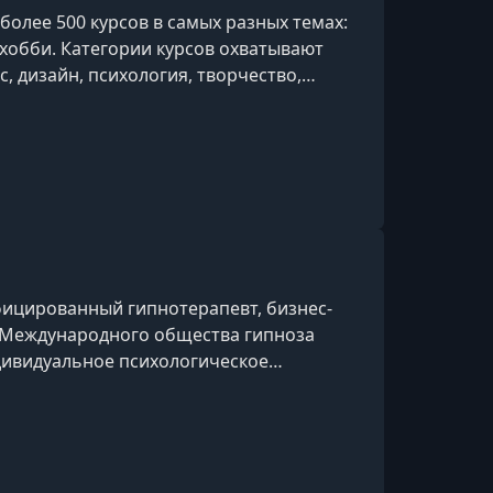
олее 500 курсов в самых разных темах:
и хобби. Категории курсов охватывают
ес, дизайн, психология, творчество,
ии и др.
ицированный гипнотерапевт, бизнес-
н Международного общества гипноза
индивидуальное психологическое
области эриксоновского гипноза. За
пил значительный опыт в продажах,
ическом маркетинге. В качестве эксперта
рекламе сотрудничал с крупными компан