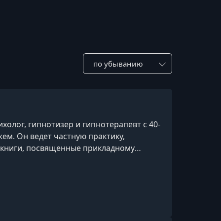
Сотировать по:
олог, гипнотизер и гипнотерапевт с 40-
м. Он ведет частную практику,
 книги, посвященные прикладному
ий.