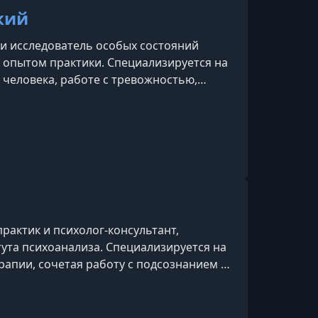
кий
 и исследователь особых состояний
м опытом практики. Специализируется на
 человека, работе с тревожностью,
 поиском жизненного баланса. Автор
рамм и организатор ретритов на Бали,
 элементами шаманских практик. Обучает
ского мышления и методам преод
актик и психолог-консультант,
ута психоанализа. Специализируется на
рапии, сочетая работу с подсознанием и
оходила обучение у профессора М. Р.
 когнитивной терапии Аарона Бека (США).
вский гипноз, НЛП, гипноанализ и