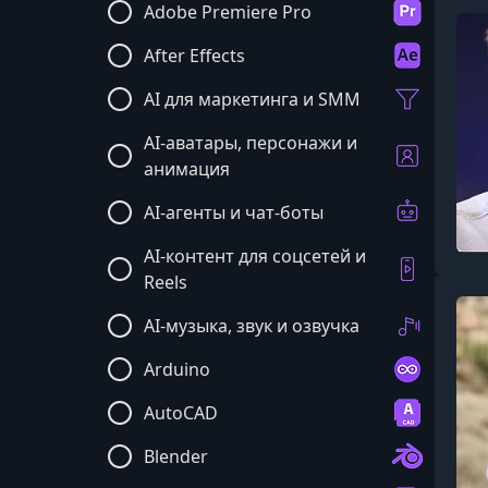
Adobe Premiere Pro
After Effects
AI для маркетинга и SMM
AI-аватары, персонажи и
анимация
AI-агенты и чат-боты
AI-контент для соцсетей и
Reels
AI-музыка, звук и озвучка
Arduino
AutoCAD
Blender