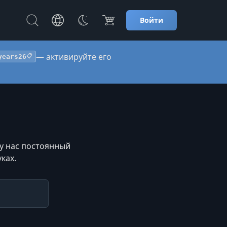
Войти
— активируйте его
years26
📋
 у нас постоянный
ках.