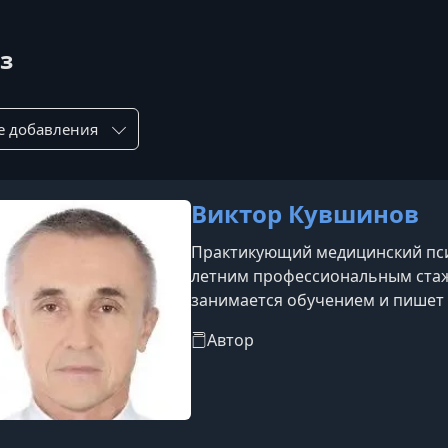
з
ровка по:
Виктор Кувшинов
Практикующий медицинский псих
летним профессиональным стаже
занимается обучением и пишет
применению трансовых состоян
Автор