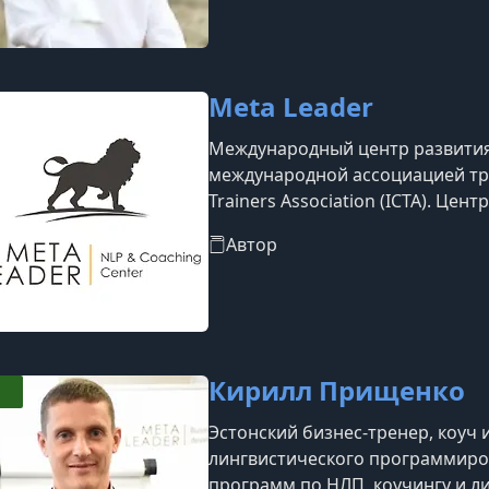
техники саморегуляции. Помога
Meta Leader
Международный центр развития
международной ассоциацией тре
Trainers Association (ICTA). Цент
представлен в двух странах — 
Автор
заключается в том, чтобы помо
максимально успешно, охватыв
психологического и духовного 
Кирилл Прищенко
Эстонский бизнес-тренер, коуч и
лингвистического программиро
программ по НЛП, коучингу и л