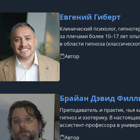
Евгений Гиберт
Клинический психолог, гипноте
за плечами более 10–17 лет оп
в области гипноза (классическо
НЛП, телесно-ориентированной
Автор
Брайан Дэвид Филл
Преподаватель и практик, чья 
гипноз и эзотерику. В настояще
ассистент-профессора в универ
исследовательской деятельност
Автор