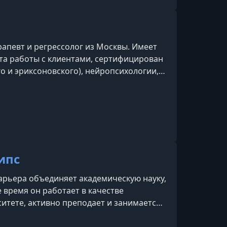
рапевт и регрессолог из Москвы. Имеет
ыта работы с клиентами, сертифицирован
го и эриксоновского), нейропсихологии,
 терапии и психодрамы.
ипс
карьера объединяет академическую науку,
е время он работает в качестве
ситете, активно преподает и занимается
ью в сферах ИИ и виртуальной