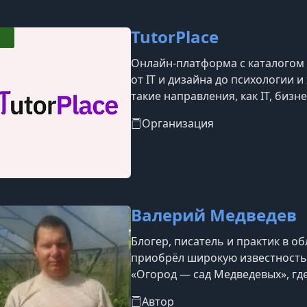
фруктов, ягод и цв
TutorPlace
Онлайн-платформа с каталогом б
от IT и дизайна до психологии 
такие направления, как IT, бизн
блогинг, уход за собой, професс
Организация
Валерий Медведев
Блогер, писатель и практик в о
приобрёл широкую известность 
«Огород — сад Медведевых», г
и цветов, а также методами со
Автор