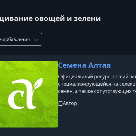
ащивание овощей и зелени
ровка по:
Семена Алтая
Официальный ресурс российско
специализирующейся на селекц
семян, а также сопутствующих т
огородников.Платформа предст
Автор
Алтая», включая овощные, цвето
содержит информацию о технол
особенностях семян. Компания
базу, лаборатории и заним