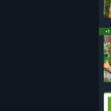
Бухгалтерия
Вайбкодинг и AI-
разработка
+1
Видеомонтаж и
постпродакшн
Видеосъёмка: основы и
операторское мастерство
Витамины, минералы и
БАДы
Влияние, манипуляции и
профайлинг
Вокал
Воспитание: поведение,