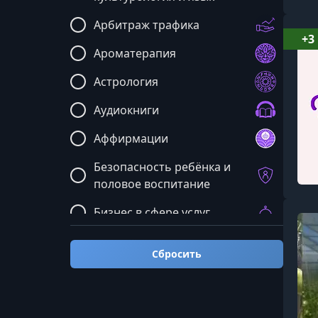
Арбитраж трафика
+3
Ароматерапия
Астрология
Аудиокниги
Аффирмации
Безопасность ребёнка и
половое воспитание
Бизнес в сфере услуг
Бизнес: мастермайнды и
Сбросить
общие курсы
Блюда и рецепты
Бренд и реклама