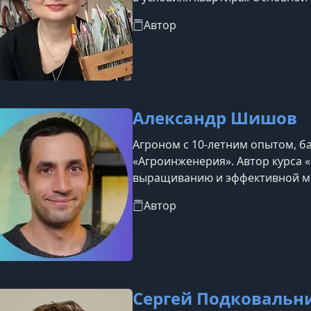
даже более сложных культур в 
Автор
кухне или балконе. Автор прое
квартире.
Александр Шишов
Агроном с 10-летним опытом, б
«Агроинженерия». Автор курса 
выращиванию и эффективной м
построения прибыльного бизне
Автор
Сергей Подковальн