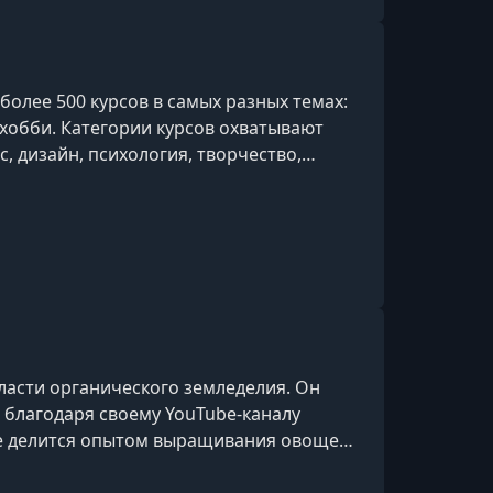
олее 500 курсов в самых разных темах:
и хобби. Категории курсов охватывают
ес, дизайн, психология, творчество,
ии и др.
бласти органического земледелия. Он
благодаря своему YouTube-каналу
де делится опытом выращивания овощей
здания плодородной почвы без