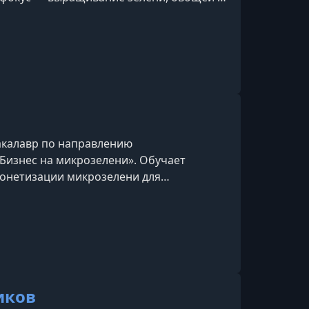
ограниченном пространстве, например на
кта Домашний огородник, огород в
акалавр по направлению
«Бизнес на микрозелени». Обучает
онетизации микрозелени для
са.
иков