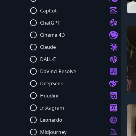
CapCut
ChatGPT
Cinema 4D
Claude
DALL-E
DaVinci Resolve
DeepSeek
Houdini
Instagram
Leonardo
Midjourney