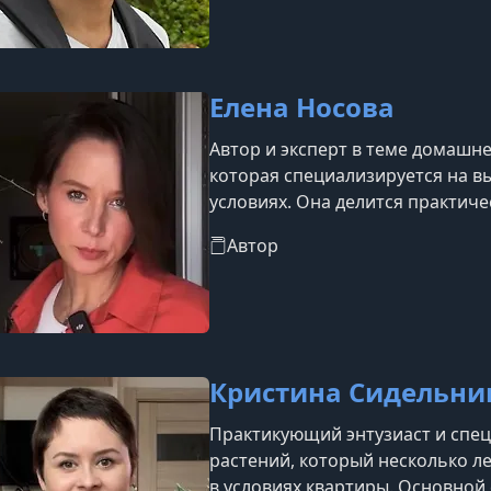
Елена Носова
Автор и эксперт в теме домашне
которая специализируется на 
условиях. Она делится практиче
овощи, зелень и декоративные к
Автор
большого пространства.В своей
простоте и доступности: объясн
организовать освещение, подобр
Кристина Сидельни
Практикующий энтузиаст и сп
растений, который несколько л
в условиях квартиры. Основной