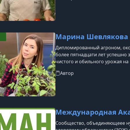
применения химии
Марина Шевлякова
Дипломированный агроном, око
более пятнадцати лет успешно
чистого и обильного урожая на 
работы в совхозе, а сегодня он
Автор
практическими советами в попу
Международная Ак
Сообщество, объединяющеее ну