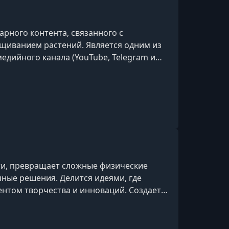
арного контента, связанного с
щиванием растений. Является одним из
едийного канала (YouTube, Telegram и
о уходу за растениями, выращиванию
 разборы удобрений, болезней растений и
актический характер и ориентирован на
ти, превращает сложные физические
ные решения. Делится идеями, где
нтом творчества и инноваций. Создает и
лицы, разрабатывает системы для
ные конструкции и оборудование — от
и.