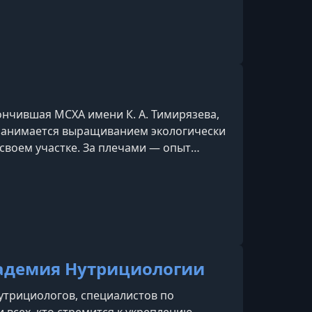
нчившая МСХА имени К. А. Тимирязева,
 занимается выращиванием экологически
своем участке. За плечами — опыт
а делится своими знаниями и
лярном блоге «Волшебная грядка».
адемия Нутрициологии
трициологов, специалистов по