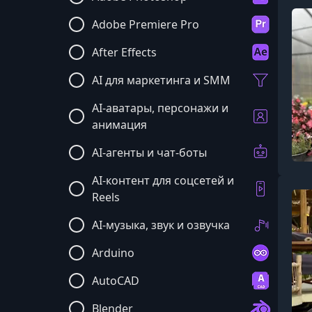
Adobe Premiere Pro
After Effects
AI для маркетинга и SMM
AI-аватары, персонажи и
анимация
AI-агенты и чат-боты
AI-контент для соцсетей и
Reels
AI-музыка, звук и озвучка
Arduino
AutoCAD
Blender