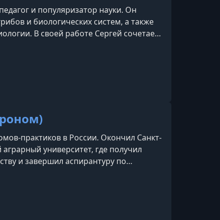
 педагог и популяризатор науки. Он
рибов и биологических систем, а также
иологии. В своей работе Сергей сочетает
пной презентацией, делая сложные темы
гроном)
омов-практиков в России. Окончил Санкт-
 аграрный университет, где получил
тву и завершил аспирантуру по
ор 18 научных публикаций по
 федеральных СМИ и телеканалов. В
ономом в Садово-архитектурном
е занимается выращиванием овощей,