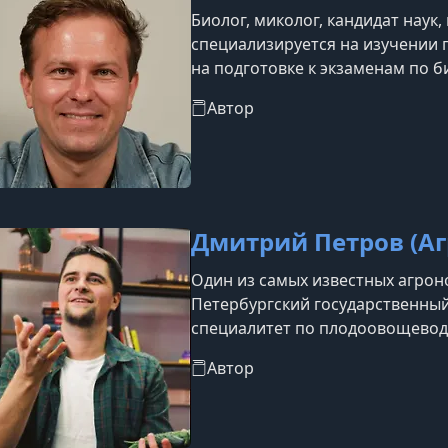
Биолог, миколог, кандидат наук,
специализируется на изучении г
на подготовке к экзаменам по б
академическую глубину с досту
Автор
понятными и увлекательными.
Дмитрий Петров (А
Один из самых известных агрон
Петербургский государственный
специалитет по плодоовощеводс
почвоведению и агрохимии. Авт
Автор
агрономии, постоянный эксперт
настоящее время работает агр
колледже Санкт-Петербурга, гд