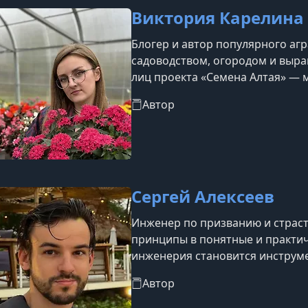
Виктория Карелина
Блогер и автор популярного агр
садоводством, огородом и выра
лиц проекта «Семена Алтая» — м
др.), где публикуются советы п
Автор
овощей, цветов и ягод, а также
агротехники. Контент носит пр
дачников и садоводов.
Сергей Алексеев
Инженер по призванию и страс
принципы в понятные и практич
инженерия становится инструме
совершенствует деревянные теп
Автор
тепличного хозяйства, инженер
агротехнологий до косметологи