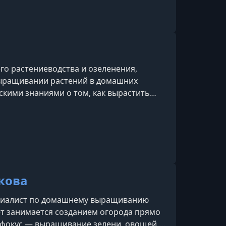
го растениеводства и озеленения,
выращивании растений в домашних
скими знаниями о том, как вырастить
ультуры в квартире, даже без дачи и
 деятельности она делает акцент на
яет, как правильно выбрать семена,
ать грунт и уход, чтобы получать ста
кова
ециалист по домашнему выращиванию
ет занимается созданием огорода прямо
 фокус — выращивание зелени, овощей и