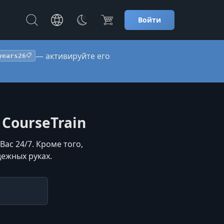
Войти
— активируйте его
years26
📋
CourseTrain
ас 24/7. Кроме того,
дежных руках.