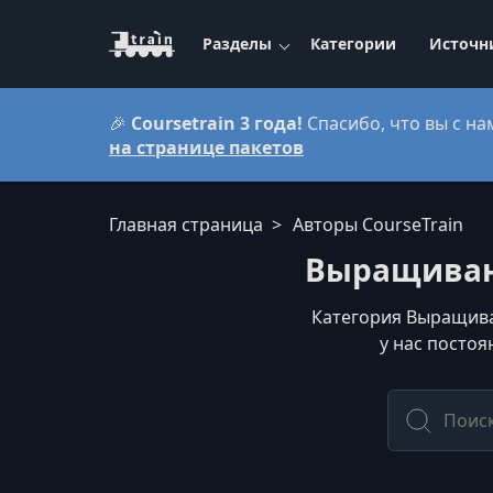
Разделы
Категории
Источн
🎉
Coursetrain 3 года!
Спасибо, что вы с на
на странице пакетов
Главная страница
Авторы CourseTrain
Выращивани
Категория Выращиван
у нас постоя