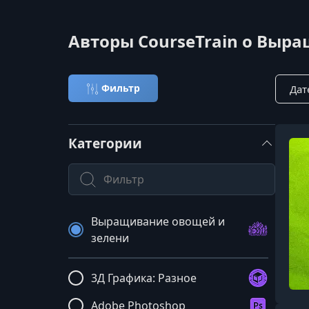
Авторы CourseTrain о Выр
Сорти
Фильтр
Категории
Поиск по категории
Выращивание овощей и
зелени
3Д Графика: Разное
Adobe Photoshop