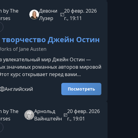
жностей и испытанийК началу
й эпохи население Лондона достигло
 by The
Девони
20 февр. 2026
ионов человек, а к концу века
urses
Лузер
г., 19:11
втрое. Такой взрывной рос
 творчество Джейн Остин
Works of Jane Austen
 в увлекательный мир Джейн Остин —
мых значимых романных авторов мировой
Этот курс открывает перед вами
стоятельства жизни писательницы и
же понять, как её опыт, эпоха и
Английский
Посмотреть
влияли на создание шести знаменитых
ругих произведений.Жизненный путь
жейн Остин родилась в 1775 году в
 by The
Арнольд
20 февр. 2026
поместного дворянства и прожила
urses
Вайнштейн
г., 19:01
о короткую, но насыщенную