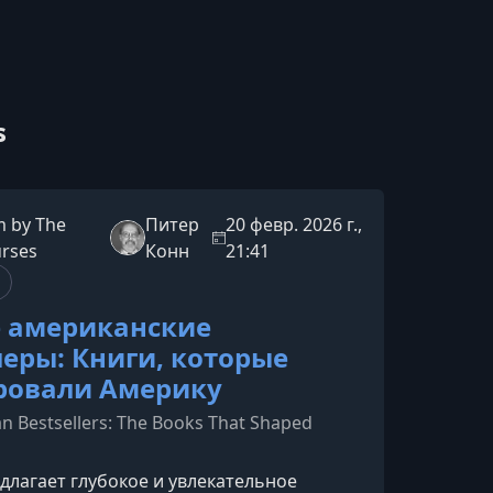
s
 by The
Питер
20 февр. 2026 г.,
urses
Конн
21:41
 американские
леры: Книги, которые
ровали Америку
n Bestsellers: The Books That Shaped
едлагает глубокое и увлекательное