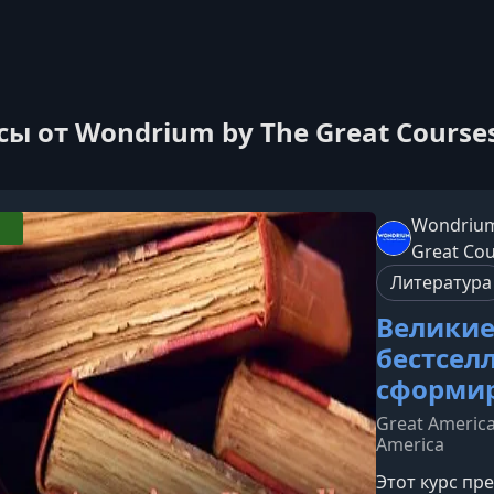
сы от Wondrium by The Great Course
Wondrium
Great Co
Литература
Великие
бестсел
сформи
Great America
America
Этот курс пр