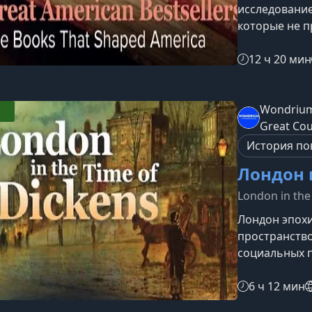
исследование
которые не п
формировали
протяжении б
12 ч 20 мин
бестселлеры
книги в США 
отражали по
Wondrium
конфликты и 
Great Co
становились
История пов
Лондон 
London in the
Лондон эпох
пространство
социальных п
город формир
почему его в
6 ч 12 мин
остаётся уди