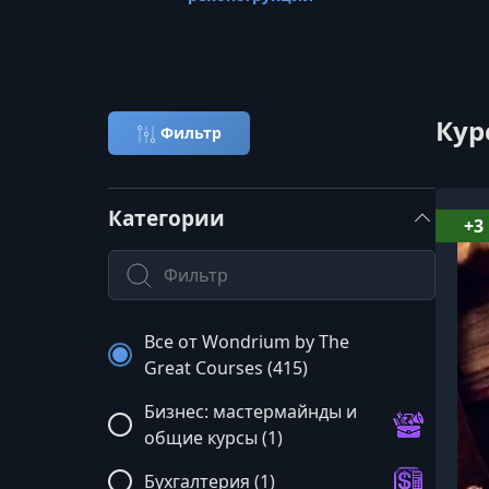
Кур
Фильтр
Категории
+3
Поиск по категории
Все от Wondrium by The
Great Courses (415)
Бизнес: мастермайнды и
общие курсы (1)
Бухгалтерия (1)