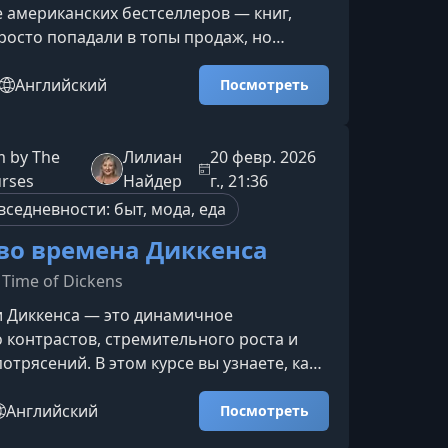
 американских бестселлеров — книг,
росто попадали в топы продаж, но
 культурное самосознание США на
олее века.Что делает американские
Английский
Посмотреть
 культурным феноменомПопулярные
всегда играли роль зеркала эпохи. Они
литические перемены, социальные
 by The
Лилиан
20 февр. 2026
надежды общества, а нередко —
urses
Найдер
г., 21:36
 мощным инструментом влияния. Э
седневности: быт, мода, еда
во времена Диккенса
 Time of Dickens
и Диккенса — это динамичное
 контрастов, стремительного роста и
отрясений. В этом курсе вы узнаете, как
овал творчество великого писателя и
згляд на викторианскую реальность
Английский
Посмотреть
вительно актуальным.Лондон XIX века: