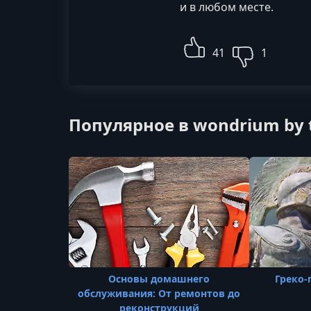
и в любом месте.
41
1
Популярное в wondrium by t
Основы домашнего
Греко-
обслуживания: От ремонтов до
реконструкций