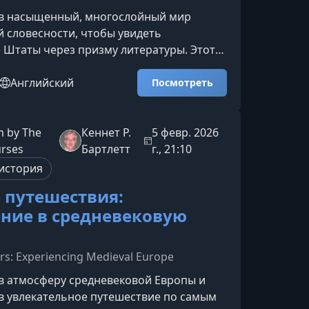
 в насыщенный, многослойный мир
 словесности, чтобы увидеть
Штаты через призму литературы. Этот
ет панораму взглядов, голосов и историй,
протяжении веков формировали
Английский
Посмотреть
ицо страны — от колониальных хроник
ой прозы.О чём этот литературный
тправитесь в путешествие по ключевым
 by The
Кеннет Р.
5 февр. 2026
, исследуя, как природа, история и
urses
Бартлетт
г., 21:10
перемены повлияли на раз
история
 путешествия:
ние в средневековую
rs: Experiencing Medieval Europe
в атмосферу средневековой Европы и
в увлекательное путешествие по самым