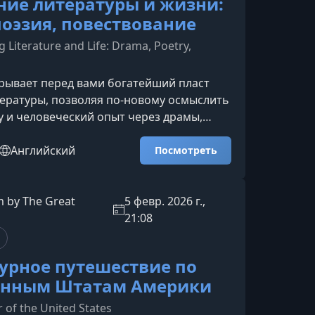
ие литературы и жизни:
поэзия, повествование
 Literature and Life: Drama, Poetry,
крывает перед вами богатейший пласт
ературы, позволяя по-новому осмыслить
ру и человеческий опыт через драмы,
ествовательные тексты.Что делает
ключом к пониманию мираВеликие
Английский
Посмотреть
 — от античных трагедий до
 прозы — не просто фиксируют
 события. Они становятся
 by The Great
5 февр. 2026 г.,
м, где раскрываются самые глубокие
21:08
 переживания: любовь, страх, страсть, с
урное путешествие по
ённым Штатам Америки
r of the United States