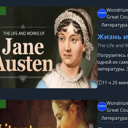
город возмо
викторианско
Wondrium
почти 2 милл
Great Co
увеличилось 
Литература
Жизнь и
The Life and 
Погрузитесь
одной из са
литературы. 
реальные об
помогает глуб
11 ч 25 мин
окружение по
романов и д
Джейн ОстинД
Wondrium
семье мелко
Great Co
сравнительн
Литература