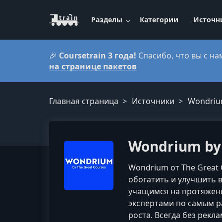
Разделы
Категории
Источн
🎉
Coursetrain 3 года!
Спасибо, что вы с на
на странице пакетов
Главная страница
Источники
Wondrium
Wondrium by 
Wondrium от The Great 
обогатить и улучшить 
учащимся на протяжен
экспертами по самым р
роста. Всегда без рек