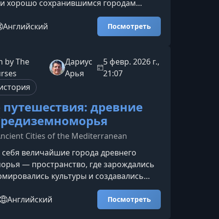
и хорошо сохранившимся городам
аждая улица, башня и рыночная площадь
 историю многовековой жизни.Что вас
Английский
Посмотреть
курсеКурс проведёт вас через 12
средневековых городов Европы,
деть их расцвет и ежедневную динамику
 by The
Дариус
5 февр. 2026 г.,
 архитектуры, культуры и важных
urses
Арья
21:07
х событий.Уникальны
история
 путешествия: древние
Средиземноморья
Ancient Cities of the Mediterranean
 себя величайшие города древнего
орья — пространство, где зарождались
мировались культуры и создавались
определившие развитие западной
 Этот курс приглашает вас в
Английский
Посмотреть
е историческое путешествие,