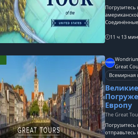
Погрузитесь
американской
Соединённые 
курс открыва
которые на 
11 ч 13 мин
культурное л
до современн
маршрутВы о
Wondrium
регионам США
Great Co
социальные 
Всемирная 
Великие
Погруже
Европу
The Great Tou
Погрузитесь 
отправьтесь 