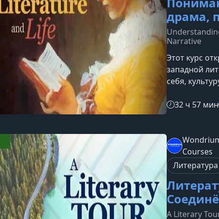
Пониман
драма, 
Understanding
Narrative
Этот курс от
западной лит
себя, культу
поэзию и пов
литературу 
32 ч 57 мин
произведения
современной
исторические
Wondrium
пространство
Courses
человеческие
Литература
Литерат
Соедин
A Literary Tou