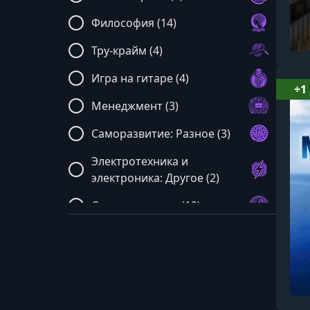
Философия (14)
Тру-крайм (4)
Игра на гитаре (4)
+1
Менеджмент (3)
Саморазвитие: Разное (3)
Электротехника и
электроника: Другое (2)
Столярное дело (10)
Мастерская мебели (2)
Малярное дело (2)
Вязание (2)