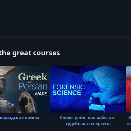
he great courses
персидские войны
Следы улик: как работает
4
судебная экспертиза
к