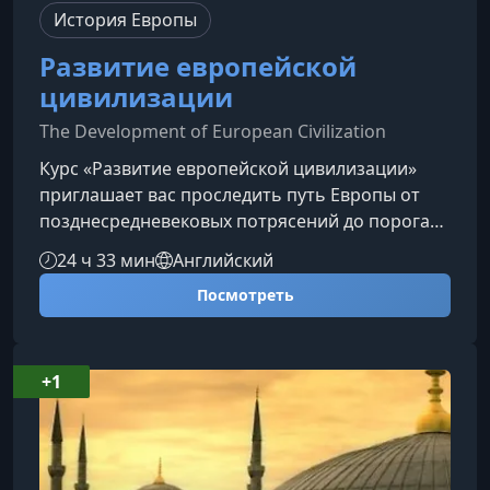
История Европы
Развитие европейской
цивилизации
The Development of European Civilization
Курс «Развитие европейской цивилизации»
приглашает вас проследить путь Европы от
позднесредневековых потрясений до порога
Второй мировой войны. Вы погрузитесь в
24 ч 33 мин
Английский
ключевые идеи, конфликты и социальные
Посмотреть
трансформации, которые сформировали лицо
современного мира.О чем этот курсКурс
помогает понять, как Европа прошла путь от
феодальной раздробленности и религиозных
+1
конфликтов к промышленным революциям,
развитию политических институтов и
переосмыслен