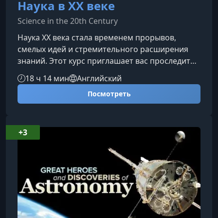
Наука в XX веке
Science in the 20th Century
Наука XX века стала временем прорывов,
смелых идей и стремительного расширения
знаний. Этот курс приглашает вас проследить
ключевые открытия и концепции,
18 ч 14 мин
Английский
сформировавшие современную картину мира
Посмотреть
— от устройства материи до понимания
человеческого поведения.О чем этот
курсМатериал структурирован по пяти
фундаментальным направлениям развития
+3
науки XX века: материя и энергия, вселенная,
Земля, жизнь и человечество. Такой подход
помогает увидеть вза