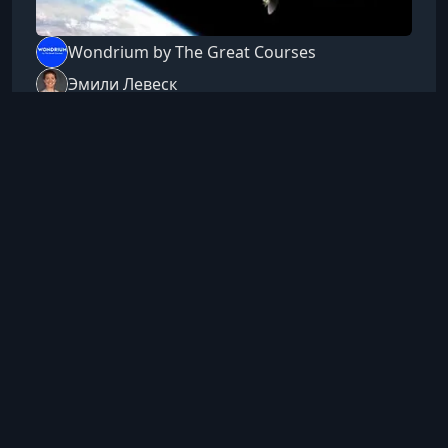
Wondrium by The Great Courses
Эмили Левеск
4 янв. 2025 г., 09:52
Наука
Великие герои и открытия
астрономии
Great Heroes and Discoveries of Astronomy
«Великие герои и открытия астрономии» — это
увлекательное путешествие по истории науки,
которое знакомит с незаслуженно забытыми
исследователями, изменившими наше
10 ч 41 мин
Английский
понимание Вселенной. Узнайте, как их
Посмотреть
открытия, идеи и наблюдения сформировали
современную астрономию.О чем этот курсКурс
раскрывает вклад астрономов и