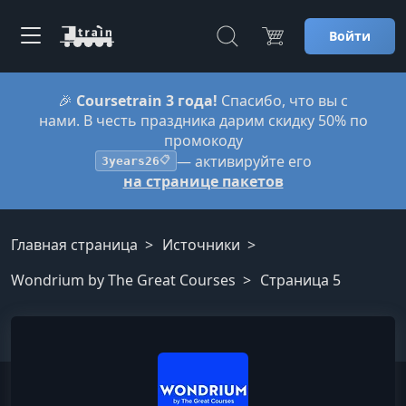
Войти
🎉
Coursetrain 3 года!
Спасибо, что вы с
нами. В честь праздника дарим скидку 50% по
промокоду
— активируйте его
3years26
📋
на странице пакетов
Главная страница
Источники
Wondrium by The Great Courses
Страница 5