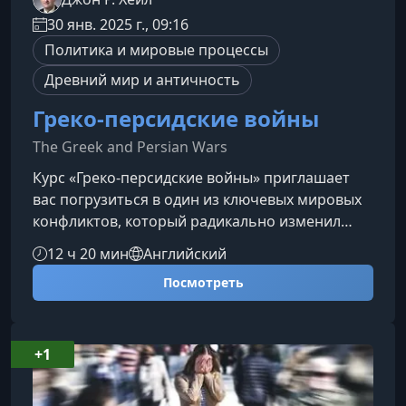
30 янв. 2025 г., 09:16
Политика и мировые процессы
Древний мир и античность
Греко-персидские войны
The Greek and Persian Wars
Курс «Греко-персидские войны» приглашает
вас погрузиться в один из ключевых мировых
конфликтов, который радикально изменил
политическую, культурную и стратегическую
12 ч 20 мин
Английский
карту древнего мира. Узнайте, как
Посмотреть
противостояние греческих полисов и
Персидской державы сформировало основы
военного искусства, дипломатии и
государственного управления.О курсеВ рамках
+1
этого курса вы последовательно проследите
ход событий от истоков конфликта до