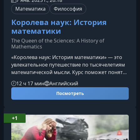
7 янв. 2025 г., 20:18
Математика
Философия
Королева наук: История
математики
The Queen of the Sciences: A History of
Mathematics
«Королева наук: История математики» — это
увлекательное путешествие по тысячелетиям
математической мысли. Курс поможет понять,
как складывались фундаментальные идеи,
12 ч 17 мин
Английский
формировавшие науку, культуру и технологии,
Посмотреть
и почему математика стала универсальным
языком, объясняющим устройство мира.О
курсеНа протяжении более чем 4000 лет
человечество открывало математические
+1
законы, стремясь упорядочить хаос
окружающей реальности. Эти открытия
отражали не т