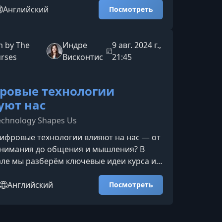
ре, опираясь на реальные примеры,
Английский
Посмотреть
екты и современные тенденции.Что вы
урсеПрограмма знакомит слушателей с
пами киберугроз, показывает, как
 by The
Индре
9 авг. 2024 г.,
киберпреступления, и объясняет, почему
urses
Висконтис
21:45
уделяют такое внимание к
ровые технологии
уют нас
echnology Shapes Us
ифровые технологии влияют на нас — от
внимания до общения и мышления? В
ле мы разберём ключевые идеи курса и
 осознанно использовать технологии,
анс между пользой и цифровой
Английский
Посмотреть
О чём этот курсКурс раскрывает влияние
го интеллекта, роботов, компьютерных
 видеоигр на человека. Он основан на