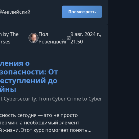
ащиты конфиденциальной информации в
зучите риски и научитесь снижать их под
Английский
Посмотреть
 эксперта по анализу данных.Что вы
урсеКурс поможет сформировать
цифровые привычки и защитить свои
 by The
Пол
9 авг. 2024 г.,
ечек, мошенничества и
urses
Розенцвейг
21:50
ованного доступа. Ка
ления о
зопасности: От
еступлений до
ойны
t Cybersecurity: From Cyber Crime to Cyber
ность сегодня — это не просто
термин, а необходимый элемент
 жизни. Этот курс помогает понять
ругроз и научиться защищаться в