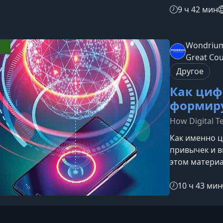
цифровом ми
9 ч 42 мин
правовые асп
узнаете на к
ключевыми ти
Wondrium
развиваются 
Great Co
государства 
Другое
Как циф
формир
How Digital T
Как именно ц
привычек и 
этом материа
покажем, как
сохраняя бал
10 ч 43 мин
перегрузкой.
искусственно
технологий и