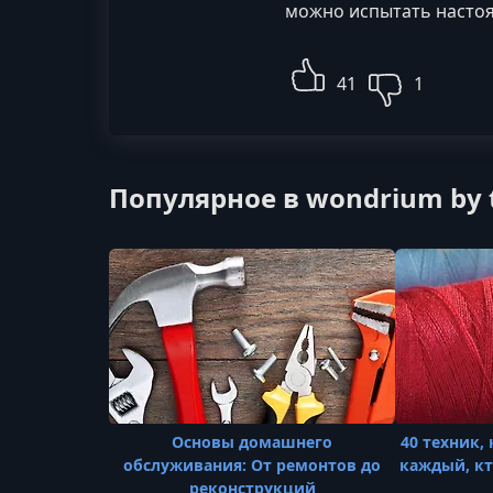
можно испытать настоя
41
1
Популярное в wondrium by t
Основы домашнего
40 техник,
обслуживания: От ремонтов до
каждый, кт
реконструкций