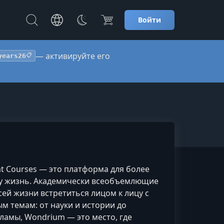
Войти
— активируйте его
years26
📋
at Courses — это платформа для более
ашу жизнь. Академически всеобъемлющие
ей жизни встретиться лицом к лицу с
 темам: от науки и истории до
ламы, Wondrium — это место, где