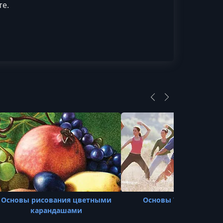
те.
Основы рисования цветными
Основы Тай-чи и Циг
карандашами