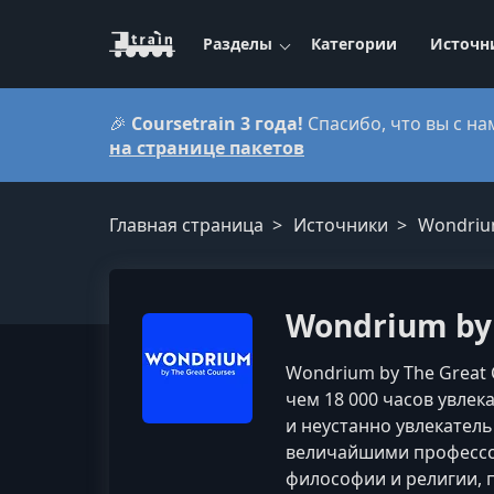
Разделы
Категории
Источн
🎉
Coursetrain 3 года!
Спасибо, что вы с на
на странице пакетов
Главная страница
Источники
Wondrium
Wondrium by 
Wondrium by The Great 
чем 18 000 часов увле
и неустанно увлекател
величайшими профессор
философии и религии, п