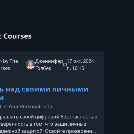
t Courses
 by The
Дженнифер
17 окт. 2024
urses
Голбек
г., 16:15
ь над своими личными
и
l of Your Personal Data
правлять своей цифровой безопасностью
уверенность в том, что ваши личные
надежной защитой. Освойте проверенные