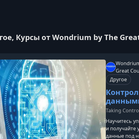
гое, Курсы от Wondrium by The Grea
Wondrium
Great Co
Другое
Контрол
данным
Taking Contro
Научитесь у
и получайте 
данные под 