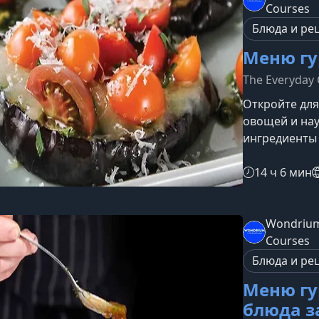
богатство се
Courses
фруктов Техн
Блюда и ре
Меню гу
The Everyday 
Откройте для
овощей и на
ингредиенты
уровня. Этот
вкусов, аром
14 ч 6 мин
на брокколи,
совершенно п
признанным 
Wondrium
Америки и со
Courses
современные
Блюда и ре
Меню гу
блюда з