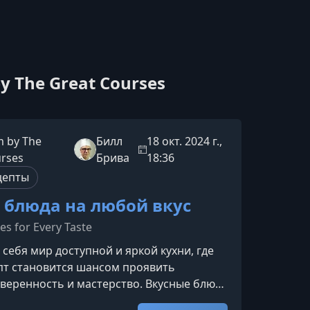
 The Great Courses
 by The
Билл
18 окт. 2024 г.,
urses
Брива
18:36
цепты
 блюда на любой вкус
es for Every Taste
 себя мир доступной и яркой кухни, где
пт становится шансом проявить
уверенность и мастерство. Вкусные блюда
с — это путь в гастрономию, который