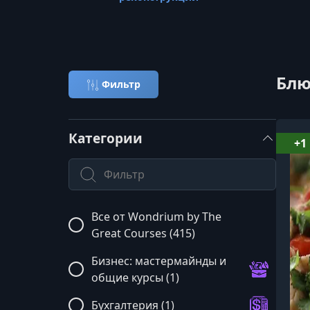
Блю
Фильтр
Категории
+1
Поиск по категории
Все от Wondrium by The
Great Courses (415)
Бизнес: мастермайнды и
общие курсы (1)
Бухгалтерия (1)