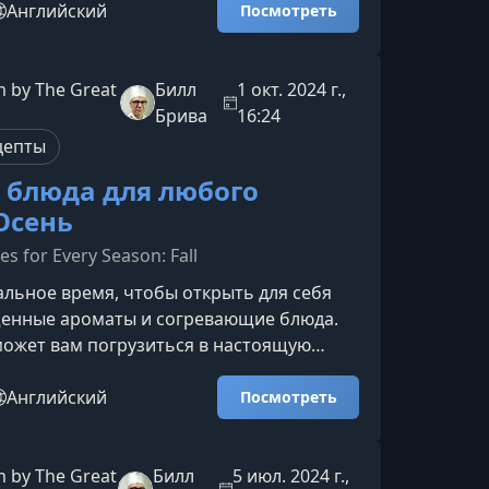
 начинающим кулинарам, так и тем, кто
Английский
Посмотреть
ить свои навыки и научиться готовить
ые овощные блюда без лишних
с ждёт на курсеЭтот курс создан
 by The Great
Билл
1 окт. 2024 г.,
 Кулинарного института Америки и
Брива
16:24
шаг за шагом ов
цепты
 блюда для любого
 Осень
es for Every Season: Fall
льное время, чтобы открыть для себя
енные ароматы и согревающие блюда.
может вам погрузиться в настоящую
ню, используя простые техники и
еф‑поваров Кулинарного института
Английский
Посмотреть
вас ждет в курсеВы познакомитесь с
нальными осенними блюдами, которые
ить дома и которые подчеркнут
 by The Great
Билл
5 июл. 2024 г.,