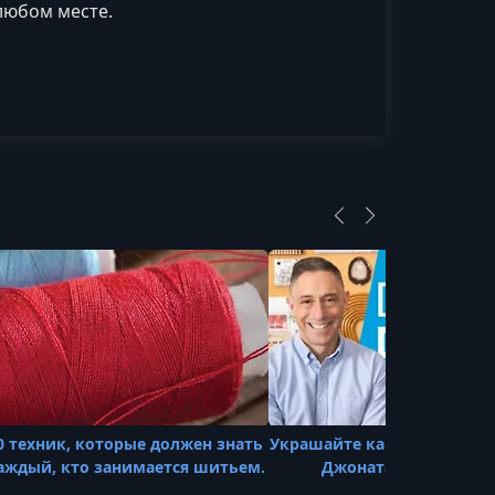
любом месте.
0 техник, которые должен знать
Украшайте как дизайнер, в
аждый, кто занимается шитьем.
Джонатаном Адлеро