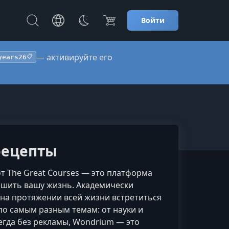
Войти
— активируйте его
years26
📋
 рецепты
от The Great Courses — это платформа
учшить вашу жизнь. Академически
на протяжении всей жизни встретиться
о самым разным темам: от науки и
егда без рекламы, Wondrium — это