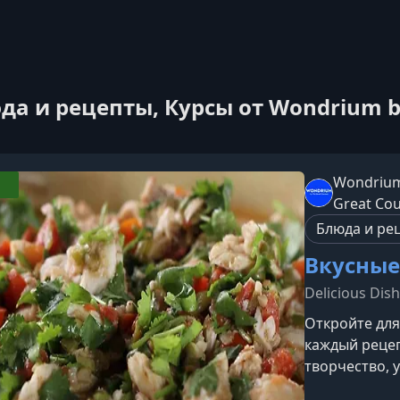
да и рецепты, Курсы от Wondrium by
Wondrium
Great Co
Блюда и ре
Вкусные
Delicious Dish
Откройте для
каждый реце
творчество, 
на любой вку