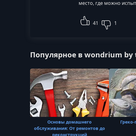
место, где можно испы
41
1
Популярное в wondrium by t
Основы домашнего
Греко-
обслуживания: От ремонтов до
реконструкций