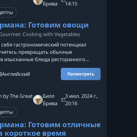
зона. Использование сезонных овощей и
Брива
14:15
ики приготовлени
цепты
рмана: Готовим овощи
Gourmet: Cooking with Vegetables
 себя гастрономический потенциал
учитесь превращать обычные
 в изысканные блюда ресторанного
 курс — ваш проводник в мир тонких
атов и техник, которые помогут взглянуть
Английский
Посмотреть
 шпинат, кабачки и другие овощи
о‑новому.Чему вы научитесьКурс создан
шеф-поваром Кулинарного института
 by The Great
Билл
3 июл. 2024 г.,
четает классические приемы,
Брива
20:16
 гастрономические подходы и пр
цепты
рмана: Готовим отличные
а короткое время