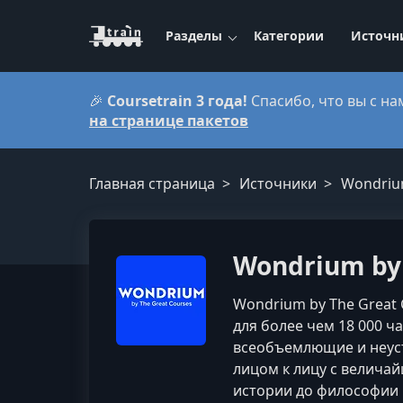
Разделы
Категории
Источн
🎉
Coursetrain 3 года!
Спасибо, что вы с на
на странице пакетов
Главная страница
Источники
Wondrium
Wondrium by
Wondrium by The Great 
для более чем 18 000 ч
всеобъемлющие и неуст
лицом к лицу с велича
истории до философии 