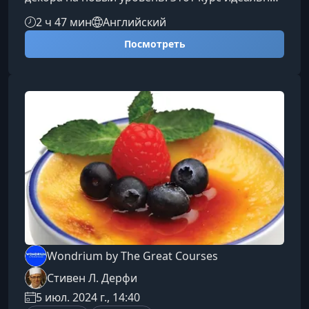
подходит для начинающих и для тех, кто хочет
2 ч 47 мин
Английский
придать своим сладостям профессиональный
Посмотреть
вид.Чему вы научитесьВместе с опытной
художницей по печенью Стефани Каппел вы
шаг за шагом овладеете важными приемами,
необходимыми для создания аккуратных и
эстетичных декоративных
элементов.Ключевые техники Контурная
обводка — как
Wondrium by The Great Courses
Стивен Л. Дерфи
5 июл. 2024 г., 14:40