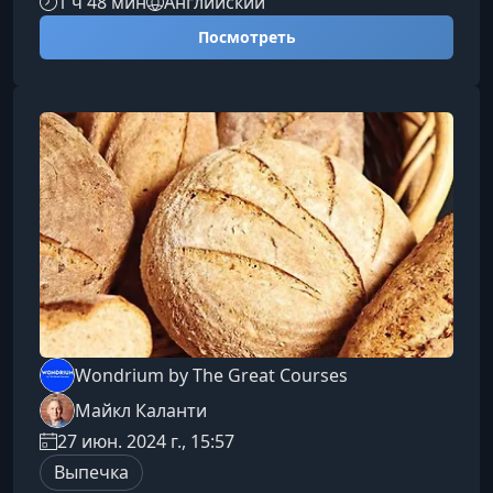
1 ч 48 мин
Английский
позволяя вам создавать воздушные,
Посмотреть
хрустящие и ароматные круассаны у себя дома
— от базовых рецептов до более сложных
вариантов с начинками.Чему вы научитесь на
курсеКурс создан так, чтобы быть полезным
как начинающим пекарям, так и тем, кто давно
влюблен в выпечку. Под руководством опыт
Wondrium by The Great Courses
Майкл Каланти
27 июн. 2024 г., 15:57
Выпечка