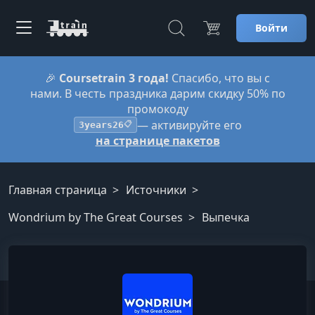
Войти
🎉
Coursetrain 3 года!
Спасибо, что вы с
нами. В честь праздника дарим скидку 50% по
промокоду
— активируйте его
3years26
📋
на странице пакетов
Главная страница
Источники
Wondrium by The Great Courses
Выпечка