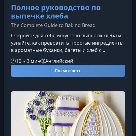
Полное руководство по
выпечке хлеба
The Complete Guide to Baking Bread
Откройте для себя искусство выпечки хлеба и
узнайте, как превратить простые ингредиенты
в ароматные буханки, багеты и хлеб с
хрустящей корочкой. Этот курс поможет
10 ч 3 мин
Английский
уверенно освоить технику, процессы
Посмотреть
ферментации и секреты профессионалов,
чтобы вы могли печь хлеб дома на уровне
пекарни.Что вы узнаете в этом
курсеПрограмма охватывает все ключевые
этапы выпечки: от теории до практической
работы с тестом. Основы хлебопечения и
химия процесса Вы