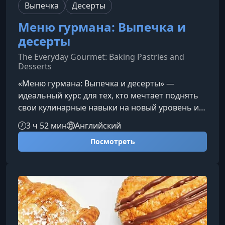
Выпечка
Десерты
Меню гурмана: Выпечка и
десерты
The Everyday Gourmet: Baking Pastries and
Desserts
«Меню гурмана: Выпечка и десерты» —
идеальный курс для тех, кто мечтает поднять
свои кулинарные навыки на новый уровень и
научиться создавать впечатляющие сладости.
3 ч 52 мин
Английский
Откройте секреты профессиональной выпечки
Посмотреть
и узнайте, как готовить десерты, которые
поражают вкусом, ароматом и подачей.Что вас
ждёт в курсеКурс создан при участии опытного
шеф-кондитера из Кулинарного института
Америки, благодаря чему вы освоите практики,
используемые в лучших конд