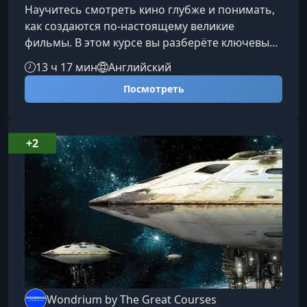
Научитесь смотреть кино глубже и понимать,
как создаются по‑настоящему великие
фильмы. В этом курсе вы разберёте ключевые
элементы кинопроизводства вместе с
13 ч 17 мин
Английский
профессиональным режиссёром, чтобы
Посмотреть
развить критическое мышление, научиться
анализировать сцены и получать больше
удовольствия от просмотра любого
жанра.Чему вы научитесьКурс помогает
+2
сформировать системный взгляд на кино,
разобрав его художественные, технические и
эмоциональные составляющи
Wondrium by The Great Courses