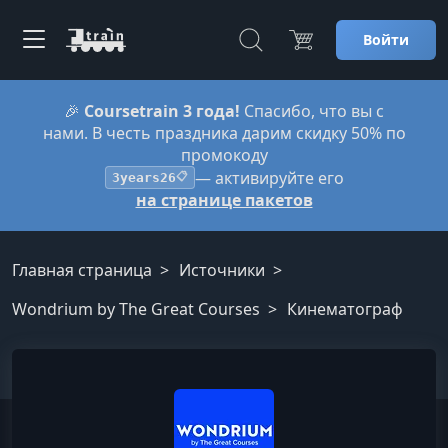
Войти
🎉
Coursetrain 3 года!
Спасибо, что вы с
нами. В честь праздника дарим скидку 50% по
промокоду
— активируйте его
3years26
📋
на странице пакетов
Главная страница
Источники
Wondrium by The Great Courses
Кинематограф