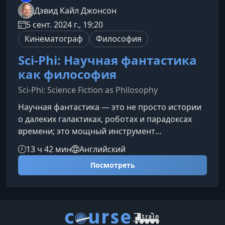
Дэвид Кайл Джонсон
5 сент. 2024 г., 19:20
Кинематограф
Философия
Sci-Phi: Научная фантастика
как философия
Sci-Phi: Science Fiction as Philosophy
Научная фантастика — это не просто истории
о далеких галактиках, роботах и парадоксах
времени; это мощный инструмент
философского исследования. Этот курс
13 ч 42 мин
Английский
приглашает вас увидеть знакомые
Посмотреть
фантастические сюжеты под новым углом и
обнаружить в них глубокие вопросы о природе
человека, морали, сознании и будущем
цивилизации.О чем этот курсКурс «Sci-Phi:
Научная фантастика как философия»