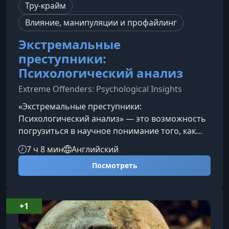
Тру-крайм
Влияние, манипуляции и профайлинг
Экстремальные
преступники:
Психологический анализ
Extreme Offenders: Psychological Insights
«Экстремальные преступники:
Психологический анализ» — это возможность
погрузиться в научное понимание того, как
формируется экстремально девиантное
7 ч 8 мин
Английский
поведение. Курс помогает разобраться в
Посмотреть
логике, механизмах и психологических
паттернах известных серийных преступников,
не прибегая к сенсационности, а опираясь на
реальные исследования и многолетний опыт
+1
профессора Кэтрин Рэмсланд.Что вас ждет в