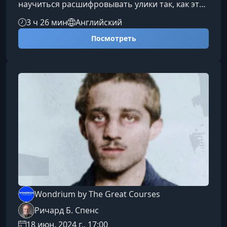
научиться расшифровывать улики так, как это
делают профессионалы. Эксперты из разных
3 ч 26 мин
Английский
научных областей помогают взглянуть на
Посмотреть
громкие и до сих пор загадочные дела под
новым углом — соединяя историю, химию,
биологию и судебную антропологию.О чем
этот курсКурс охватывает почти десяток
нераскрытых дел — от серийных убийств и
загадочных смертей до шокирующих
голливудски
Wondrium by The Great Courses
Ричард Б. Спенс
18 июн. 2024 г., 17:00