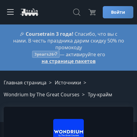
Войти
🎉
Coursetrain 3 года!
Спасибо, что вы с
нами. В честь праздника дарим скидку 50% по
промокоду
— активируйте его
3years26
📋
на странице пакетов
Главная страница
Источники
Wondrium by The Great Courses
Тру-крайм