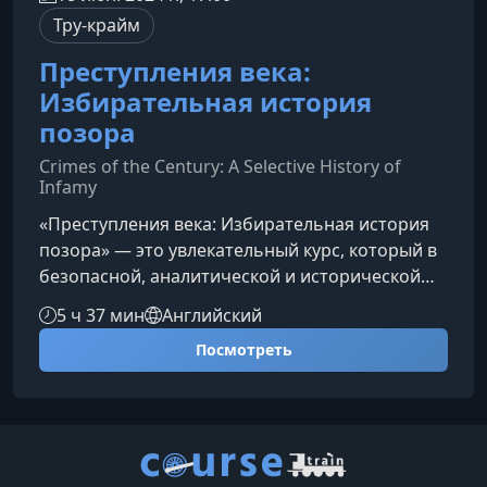
Тру-крайм
Преступления века:
Избирательная история
позора
Crimes of the Century: A Selective History of
Infamy
«Преступления века: Избирательная история
позора» — это увлекательный курс, который в
безопасной, аналитической и исторической
форме погружает слушателей в самые
5 ч 37 мин
Английский
обсуждаемые и загадочные преступления
Посмотреть
последних 120 лет, раскрывая их социальный
контекст, расследования и последствия.О чем
этот курсКурс рассматривает двенадцать
резонансных дел, оказавших влияние на
общественное мнение, культуру и правосудие.
Профессор Ричард Б. Спенс анализирует р