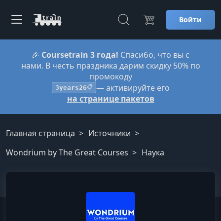
Войти
🎉
Coursetrain 3 года!
Спасибо, что вы с
нами. В честь праздника дарим скидку 50% по
промокоду
— активируйте его
3years26
📋
на странице пакетов
Главная страница
Источники
Wondrium by The Great Courses
Наука