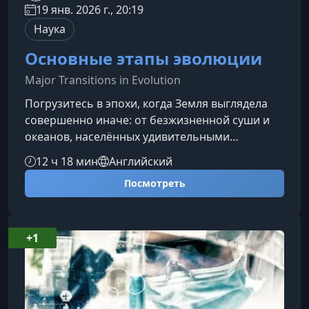
19 янв. 2026 г., 20:19
Наука
Основные этапы эволюции
Major Transitions in Evolution
Погрузитесь в эпохи, когда Земля выглядела
совершенно иначе: от безжизненной суши и
океанов, населённых удивительными
существами, до появления деревьев,
12 ч 18 мин
Английский
насекомых, цветковых растений и первых
Посмотреть
людей. Этот курс проведёт вас через самые
важные вехи эволюции, помогая увидеть, как
последовательные биологические прорывы
сформировали современный мир.О
+1
курсеПеред вами увлекательное путешествие
сквозь сотни миллионов лет истории. Курс
раскрывает ключев