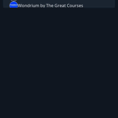
Wondrium by The Great Courses
31 дек. 2025 г., 17:13
Астрология
Наука
Тёмная материя, тёмная
энергия: тёмная сторона
Вселенной
Dark Matter, Dark Energy: The Dark Side of the
Universe
Тёмная материя и тёмная энергия — это
скрытая архитектура мироздания,
определяющая судьбу галактик, темпы
расширения пространства и эволюцию
12 ч 29 мин
Английский
космоса. В этом курсе вы получите ясное и
Посмотреть
доступное объяснение того, что составляет
невидимую часть Вселенной, и почему её
понимание является ключом к современным