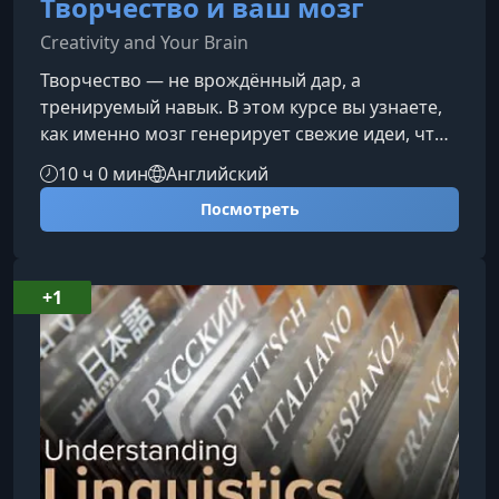
Творчество и ваш мозг
Creativity and Your Brain
Творчество — не врождённый дар, а
тренируемый навык. В этом курсе вы узнаете,
как именно мозг генерирует свежие идеи, что
отличает по‑настоящему креативных людей и
10 ч 0 мин
Английский
какие научно обоснованные методы помогут
Посмотреть
вам мыслить шире, смелее и эффективнее.Что
вы узнаете о работе мозга в творческом
процессеКурс наглядно показывает, что
творческое мышление — это слаженная
+1
работа нескольких нейронных систем. Вы
разберётесь, как мозг переключается между
режим