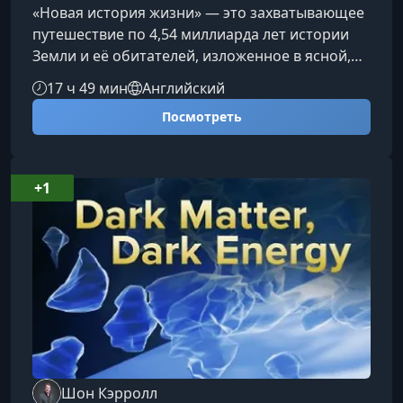
«Новая история жизни» — это захватывающее
путешествие по 4,54 миллиарда лет истории
Земли и её обитателей, изложенное в ясной,
яркой и доступной форме, не требующей
17 ч 49 мин
Английский
специальной подготовки.О чем этот курс36
Посмотреть
лекций охватывают ключевые этапы эволюции
планеты — от зарождения жизни до
глобальных катастроф и величайших
биологических преобразований. За 18 часов
+1
вы пройдете путь от первых
микроскопических организмов до появления
человека, словно наблю
Шон Кэрролл