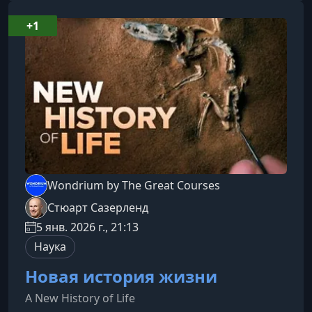
«Understanding Linguistics: The Science of
Language» — это подробное путешествие по
+1
ключевым вопросам современной
лингвистики. Он объясняет, какие механизмы
лежат в основе
Wondrium by The Great Courses
Стюарт Сазерленд
5 янв. 2026 г., 21:13
Наука
Новая история жизни
A New History of Life