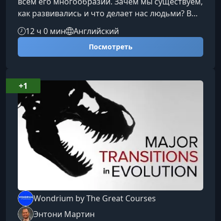
всём его многообразии. Зачем мы существуем,
как развивались и что делает нас людьми? В
этом курсе вы пройдёте путь от
12 ч 0 мин
Английский
происхождения Homo sapiens до современных
Посмотреть
культурных и социальных процессов, чтобы
понять, как формировалось человечество и
что объединяет нас сегодня.Что вы изучите в
рамках курсаКурс «Антропология и изучение
+1
человечества» под руководством профессора
и полевого исследователя Скотта М.
Wondrium by The Great Courses
Энтони Мартин