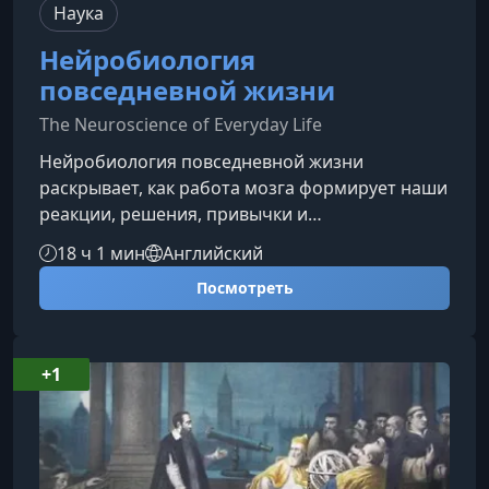
Наука
Нейробиология
повседневной жизни
The Neuroscience of Everyday Life
Нейробиология повседневной жизни
раскрывает, как работа мозга формирует наши
реакции, решения, привычки и
эмоциональный опыт. Этот курс помогает
18 ч 1 мин
Английский
понять, почему мы чувствуем, думаем и
Посмотреть
действуем именно так, опираясь на
современные достижения нейронауки.Как
мозг создает повседневный опытКаждый
момент нашей жизни — результат сложных
+1
биологических процессов. Миллиарды
нейронов обмениваются сигналами, создавая
поток ощущений, мыслей и переживаний. К