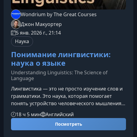
Wondrium by The Great Courses
Джон Макуортер
5 янв. 2026 г., 21:14
Наука
Понимание лингвистики:
наука о языке
Understanding Linguistics: The Science of
Language
Лингвистика — это не просто изучение слов и
грамматики. Это наука, которая помогает
понять устройство человеческого мышления,
раскрывает универсальные принципы речи и
18 ч 5 мин
Английский
объясняет, почему языки мира так различны,
Посмотреть
но при этом подчиняются общим
закономерностям.О чём этот курсКурс