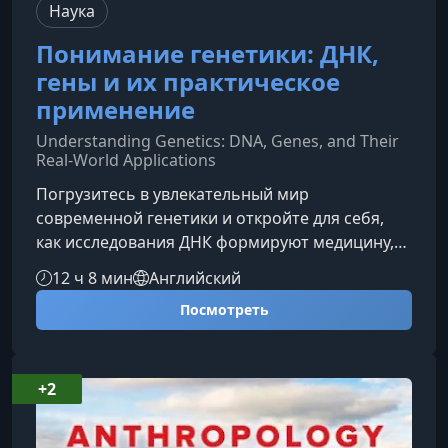
Наука
Понимание генетики: ДНК,
гены и их практическое
применение
Understanding Genetics: DNA, Genes, and Their
Real-World Applications
Погрузитесь в увлекательный мир
современной генетики и откройте для себя,
как исследования ДНК формируют медицину,
криминалистику, общество и понимание
12 ч 8 мин
Английский
человеческой природы. Этот курс поможет
Посмотреть
вам увидеть генетику не как абстрактную
науку, а как мощный инструмент, который
влияет на качество жизни каждого из нас.О
чём этот курсКурс состоит из 24 динамичных
+2
лекций, созданных профессором Дэвидом
Садавой — учёным, преподавателем и