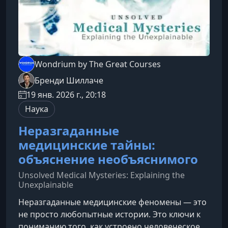
Wondrium by The Great Courses
Бренди Шиллаче
19 янв. 2026 г., 20:18
Наука
Неразгаданные
медицинские тайны:
объяснение необъяснимого
Unsolved Medical Mysteries: Explaining the
Unexplainable
Неразгаданные медицинские феномены — это
не просто любопытные истории. Это ключи к
пониманию того, как устроено человеческое