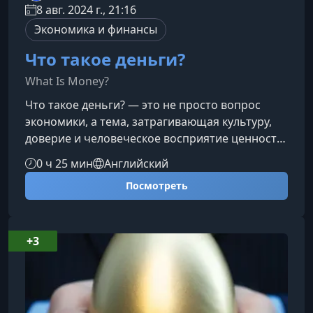
8 авг. 2024 г., 21:16
Экономика и финансы
Что такое деньги?
What Is Money?
Что такое деньги? — это не просто вопрос
экономики, а тема, затрагивающая культуру,
доверие и человеческое восприятие ценности.
В этом курсе вы узнаете, почему деньги всегда
0 ч 25 мин
Английский
были больше идеей, чем объектом, и как
Посмотреть
необычный опыт жителей острова Яп
помогает иначе взглянуть на современные
финансовые системы.О чем этот курсКурс
приглашает вас отправиться в
+3
интеллектуальное путешествие вместе с
профессором Саймоном Миддлтоном из
колледжа Уильям и М