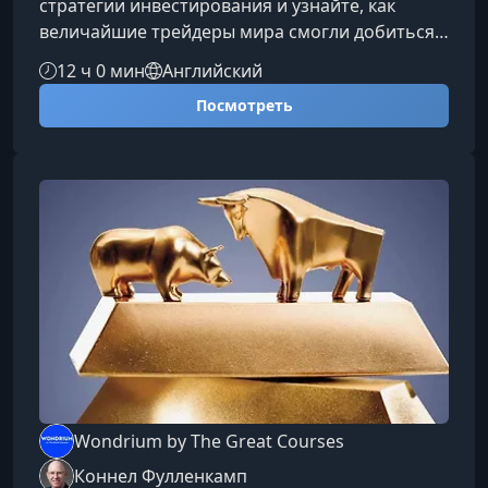
стратегии инвестирования и узнайте, как
величайшие трейдеры мира смогли добиться
выдающихся результатов. В этом курсе вы
12 ч 0 мин
Английский
получите редкую возможность перенять опыт
Посмотреть
легендарных инвесторов и понять, какие
принципы лежат в основе их феноменального
успеха.О чем этот курсКурс знакомит вас с
более чем 30 выдающимися инвесторами,
каждый из которых оставил заметный след в
финансовой истории. Вы изучите их подходы,
Wondrium by The Great Courses
Коннел Фулленкамп