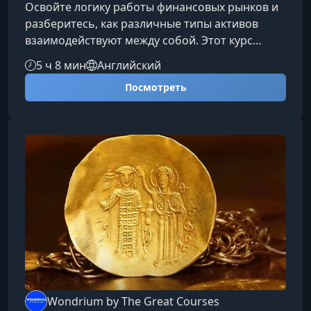
Освойте логику работы финансовых рынков и
разберитесь, как различные типы активов
взаимодействуют между собой. Этот курс
поможет начинающему и продвинутому
5 ч 8 мин
Английский
инвестору выстроить цельную картину
Посмотреть
современного инвестиционного мира, понять
риски, возможности и ключевые механизмы
принятия решений.Что вы изучитеКурс
охватывает широкий спектр финансовых
инструментов и рынков, раскрывая их
особенности, преимущества и скрытые риски.
Акции, облигации и
Wondrium by The Great Courses