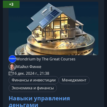
стратегий взаимодействия с другими.Что вы
+3
узнаете в этом курсеКурс раскрывает
фундаментальные концепции поведенческой
эконо
Wondrium by The Great Courses
Майкл Финке
16 дек. 2024 г., 21:38
Финансы и инвестиции
Менеджмент
Экономика и финансы
Навыки управления
деньгами