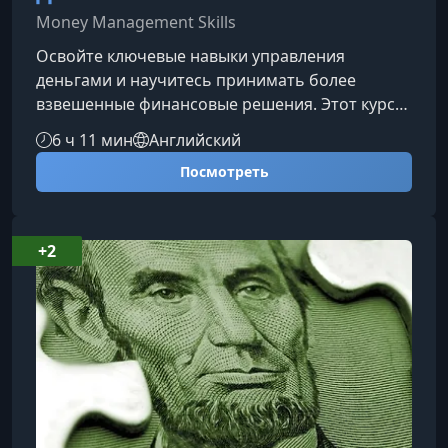
Money Management Skills
Освойте ключевые навыки управления
деньгами и научитесь принимать более
взвешенные финансовые решения. Этот курс
поможет вам создать персональный
6 ч 11 мин
Английский
финансовый план, который станет надежной
Посмотреть
основой для достижения краткосрочных и
долгосрочных целей.Что вы узнаете в этом
курсеКурс разработан для тех, кто хочет
уверенно управлять личными финансами —
+2
независимо от уровня подготовки. Вы
получите практические знания, необходимые
в реальной жизни, и смо