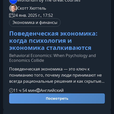
Wondrium by The Great Courses
Скотт Хюттель
24 янв. 2025 г., 17:52
Экономика и финансы
Поведенческая экономика:
когда психология и
экономика сталкиваются
Behavioral Economics: When Psychology and
Economics Collide
Поведенческая экономика — это ключ к
пониманию того, почему люди принимают не
всегда рациональные решения и как скрытые
психологические механизмы влияют на выбор.
11 ч 54 мин
Английский
Этот курс помогает увидеть экономику через
Посмотреть
призму человеческого поведения, раскрывая
закономерности, которые формируют наши
повседневные решения — от покупок до