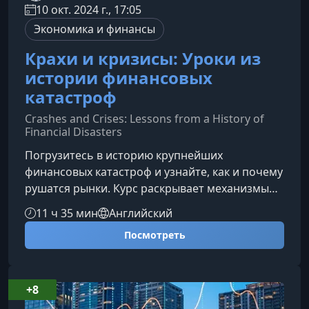
10 окт. 2024 г., 17:05
Экономика и финансы
Крахи и кризисы: Уроки из
истории финансовых
катастроф
Crashes and Crises: Lessons from a History of
Financial Disasters
Погрузитесь в историю крупнейших
финансовых катастроф и узнайте, как и почему
рушатся рынки. Курс раскрывает механизмы
ошибок, мошенничеств и массовых
11 ч 35 мин
Английский
заблуждений, чтобы вы научились
Посмотреть
распознавать опасные сигналы и избегать
типичных ловушек инвесторов.О чем этот
курсВ доступном формате профессор Коннел
Фулленкамп проводит вас через четыре
+8
столетия финансовых взлетов и падений. На