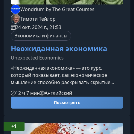
Wondrium by The Great Courses
Тимоти Тейлор
24 окт. 2024 г., 21:53
Экономика и финансы
Неожиданная экономика
Unexpected Economics
«Неожиданная экономика» — это курс,
который показывает, как экономическое
мышление способно раскрывать скрытые
закономерности самых разных аспектов
12 ч 7 мин
Английский
нашей жизни. От личных решений до
Посмотреть
глобальных событий — вы увидите мир под
новым углом и поймёте, как экономические
идеи объясняют то, что раньше казалось
случайным или неочевидным.О чем этот
+1
курсКурс из 24 лекций под руководством