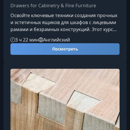
Drawers for Cabinetry & Fine Furniture
Освойте ключевые техники создания прочных
и эстетичных ящиков для шкафов с лицевыми
рамами и безрамных конструкций. Этот курс
поможет вам уверенно выбирать подходящие
3 ч 22 мин
Английский
материалы, типы соединений и фурнитуру, а
Посмотреть
также работать с фрезерным столом и
специализированными приспособлениями для
достижения профессионального
результата.Что вы изучите в этом курсеКурс
охватывает полный процесс создания ящиков
для мебели — от выбора конструкции шкафа
до уст