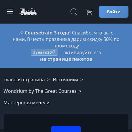
Войти
🎉
Coursetrain 3 года!
Спасибо, что вы с
нами. В честь праздника дарим скидку 50% по
промокоду
— активируйте его
3years26
📋
на странице пакетов
Главная страница
Источники
Wondrium by The Great Courses
Мастерская мебели