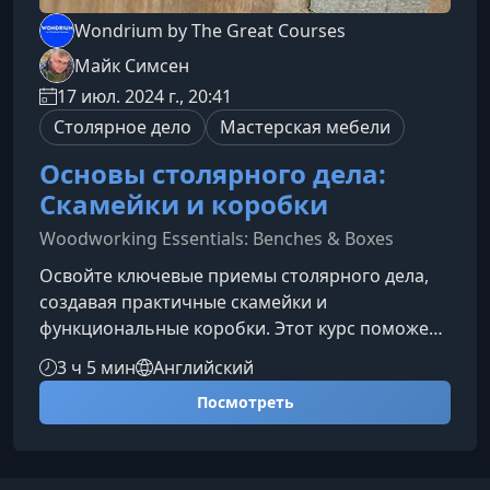
Wondrium by The Great Courses
Майк Симсен
17 июл. 2024 г., 20:41
Столярное дело
Мастерская мебели
Основы столярного дела:
Скамейки и коробки
Woodworking Essentials: Benches & Boxes
Освойте ключевые приемы столярного дела,
создавая практичные скамейки и
функциональные коробки. Этот курс поможет
вам уверенно работать с деревом, освоить
3 ч 5 мин
Английский
базовые инструменты и применять
Посмотреть
фундаментальные техники, которые станут
основой для будущих проектов.Что вы освоите
на курсеКурс создан для тех, кто хочет перейти
от теории к практике и научиться