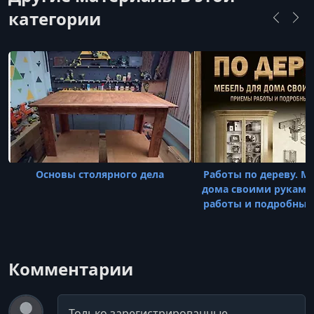
столярной мастерской и преподает в своей
категории
школе столярного дела "Mike Siemsen's School
of Woodworking".
Основы столярного дела
Работы по дереву. М
дома своими руками
работы и подробные
Комментарии
Комментарий