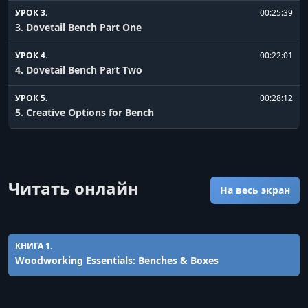
УРОК 3.
00:25:39
3. Dovetail Bench Part One
УРОК 4.
00:22:01
4. Dovetail Bench Part Two
УРОК 5.
00:28:12
5. Creative Options for Bench
УРОК 6.
00:35:38
6. Dovetail Boxes
Читать онлайн
УРОК 7.
00:14:54
На весь экран
7. Decorative Options
КНИГА 1.
Woodworking Essentials: Benches & Boxes