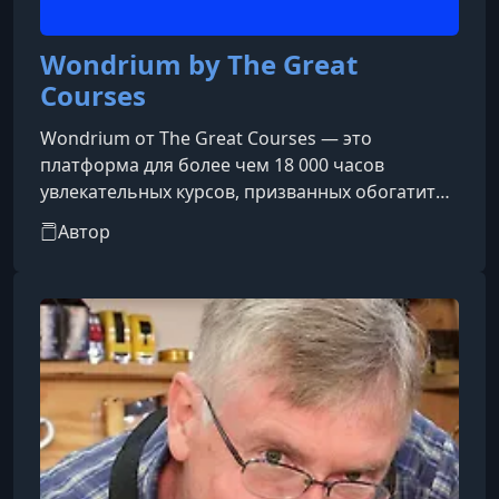
Wondrium by The Great
Courses
Wondrium от The Great Courses — это
платформа для более чем 18 000 часов
увлекательных курсов, призванных обогатить
и улучшить вашу жизнь. Академически
Автор
всеобъемлющие и неустанно увлекательные,
наши курсы позволяют учащимся на
протяжении всей жизни встретиться лицом к
лицу с величайшими профессорами мира и
профильными экспертами по самым разным
темам: от науки и истории до философии и
религии, путешествий и профессионального
роста. Всегда без рекл