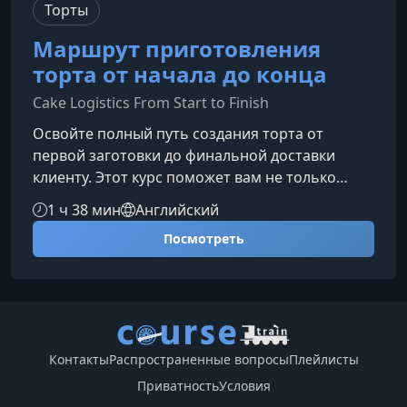
Торты
Маршрут приготовления
торта от начала до конца
Cake Logistics From Start to Finish
Освойте полный путь создания торта от
первой заготовки до финальной доставки
клиенту. Этот курс поможет вам не только
улучшить технику украшения, но и выстроить
1 ч 38 мин
Английский
профессиональный, надёжный рабочий
Посмотреть
процесс, необходимый для успешного
кондитерского бизнеса.Что вы узнаете на
курсеКурс создан для тех, кто хочет уверенно
работать с тортами любого уровня сложности
— от базовой сборки до безопасной
транспортировки готового изделия.Главные
Контакты
Распространенные вопросы
Плейлисты
навыки и пр
Приватность
Условия