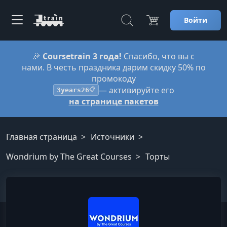
Войти
🎉
Coursetrain 3 года!
Спасибо, что вы с
нами. В честь праздника дарим скидку 50% по
промокоду
— активируйте его
3years26
📋
на странице пакетов
Главная страница
Источники
Wondrium by The Great Courses
Торты