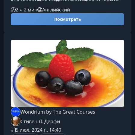
радуют круглый год. В этом курсе опытный
2 ч 2 мин
Английский
дизайнер печенья Энн Йорк делится
Посмотреть
техниками работы с цветом, текстурами и
стилизованными надписями, позволяя вам
вывести украшение выпечки на новый
уровень.Что ждёт вас в этом курсеКурс
раскрывает ключевые подходы к
профессиональному декорированию печенья
для разных сезонов и праздников. Вы н
Wondrium by The Great Courses
Стивен Л. Дерфи
5 июл. 2024 г., 14:40