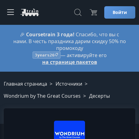
Войти
🎉
Coursetrain 3 года!
Спасибо, что вы с
нами. В честь праздника дарим скидку 50% по
промокоду
— активируйте его
3years26
📋
на странице пакетов
Главная страница
Источники
Wondrium by The Great Courses
Десерты