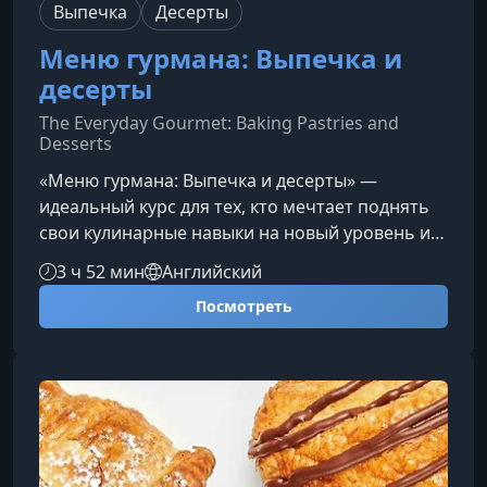
Выпечка
Десерты
Меню гурмана: Выпечка и
десерты
The Everyday Gourmet: Baking Pastries and
Desserts
«Меню гурмана: Выпечка и десерты» —
идеальный курс для тех, кто мечтает поднять
свои кулинарные навыки на новый уровень и
научиться создавать впечатляющие сладости.
3 ч 52 мин
Английский
Откройте секреты профессиональной выпечки
Посмотреть
и узнайте, как готовить десерты, которые
поражают вкусом, ароматом и подачей.Что вас
ждёт в курсеКурс создан при участии опытного
шеф-кондитера из Кулинарного института
Америки, благодаря чему вы освоите практики,
используемые в лучших конд