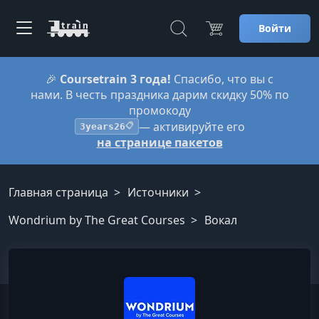
Войти
🎉
Coursetrain 3 года!
Спасибо, что вы с
нами. В честь праздника дарим скидку 50% по
промокоду
— активируйте его
3years26
📋
на странице пакетов
Главная страница
Источники
Wondrium by The Great Courses
Вокал