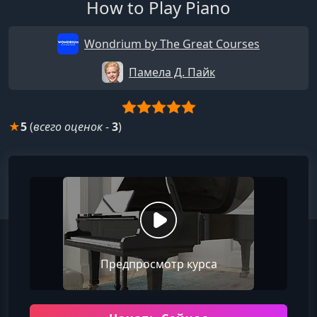
How to Play Piano
Wondrium by The Great Courses
Памела Д. Пайк
★
5
(
всего оценок
-
3
)
Предпросмотр курса