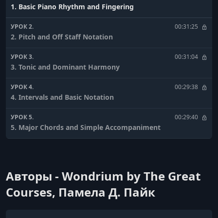
1. Basic Piano Rhythm and Fingering
УРОК 2.
00:31:25
2. Pitch and Off Staff Notation
УРОК 3.
00:31:04
3. Tonic and Dominant Harmony
УРОК 4.
00:29:38
4. Intervals and Basic Notation
УРОК 5.
00:29:40
5. Major Chords and Simple Accompaniment
УРОК 6.
00:30:39
6. Fourths Accidentals and Relaxation
Авторы - Wondrium by The Great
УРОК 7.
00:33:02
7. Primary Chords
Courses, Памела Д. Пайк
УРОК 8.
00:29:27
8. Transposition at the Piano