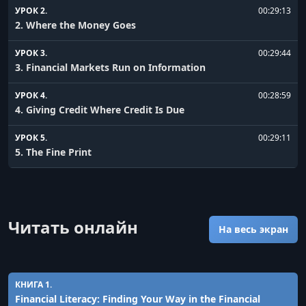
УРОК 2.
00:29:13
2. Where the Money Goes
УРОК 3.
00:29:44
3. Financial Markets Run on Information
УРОК 4.
00:28:59
4. Giving Credit Where Credit Is Due
УРОК 5.
00:29:11
5. The Fine Print
УРОК 6.
00:28:17
6. What Is Special about Banks
Читать онлайн
УРОК 7.
00:30:14
На весь экран
7. Billion Dollar IOUs Using Bonds to Borrow
УРОК 8.
00:29:26
8. The Double Identity of Stocks
КНИГА 1.
Financial Literacy: Finding Your Way in the Financial