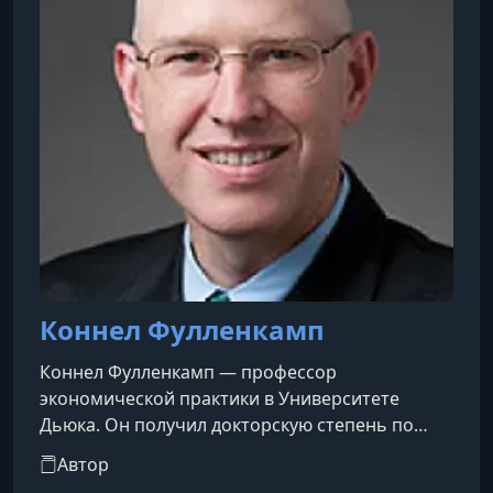
роста. Всегда без рекл
УРОК 24.
00:31:50
24. The Future of Finance
Коннел Фулленкамп
Коннел Фулленкамп — профессор
экономической практики в Университете
Дьюка. Он получил докторскую степень по
экономике в Гарвардском университете. В
Автор
течение своей карьеры он удостаивался