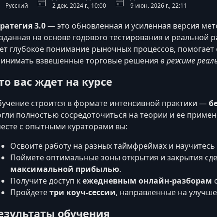
Русский
2 дек. 2024 г., 10:00
9 июн. 2026 г., 22:11
ратегия 3.0
— это обновленная и усиленная версия ме
зданная на основе годового тестирования и реальной р
ет глубокое понимание рыночных процессов, помогает 
инимать взвешенные торговые решения
в режиме реал
то вас ждет на курсе
учение строится в формате интенсивной практики —
б
гли полностью сосредоточиться на теории и ее примен
есте с опытными кураторами вы:
Освоите работу на разных таймфреймах и научитесь
Поймете оптимальные зоны открытия и закрытия сде
максимальной прибылью
.
Получите доступ к
ежедневным онлайн-разборам
с
Пройдете
три коуч-сессии
, направленные на улучше
езультаты обучения