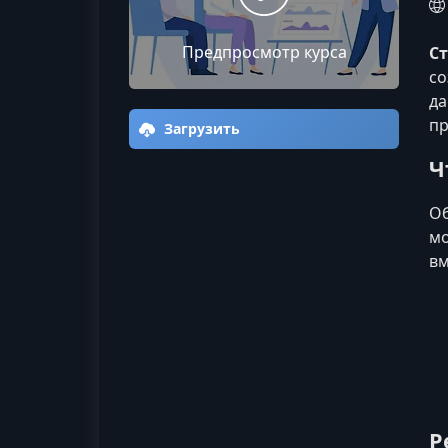
Предпросмотр курса
Ст
со
да
пр
Загрузить
Ч
Об
мо
вм
Р