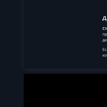
Д
Ст
пр
де
Ес
ко