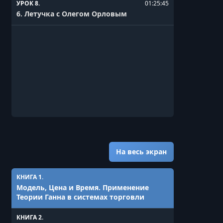
УРОК 8.
01:25:45
6. Летучка с Олегом Орловым
На весь экран
КНИГА 1.
Модель, Цена и Время. Применение
Теории Ганна в системах торговли
КНИГА 2.