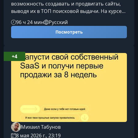
возможность создавать и продвигать сайты,
выводя их в ТОП поисковой выдачи. На курсе
вы освоите востребованную профессию,
96 ч 24 мин
Русский
которая позволяет работать удаленно из
Посмотреть
любой точки мира и стабильно зарабатывать
на развитии онлайн‑проектов.Что вы получите
за 4 месяца обученияПрограмма курса
построена так, чтобы вы смогли начать
+4
работать SEO‑специалистом уже во время
обучения.Овладеете профессией
SEO‑специалиста уровня Middle
Михаил Табунов
8 мая 2026 г., 23:19