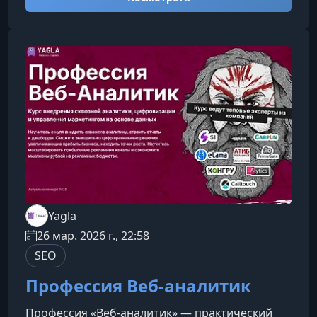
повышало ROAS, а рекламный бюджет работал
на прибыль и рост бизнеса.Чему вы научитесь
на курсеКурс построен по принципу
practice‑first — вы сразу применяете знания на
практике, учитесь принимать решения на
основе данных и формируете рабочие навыки
специ
Yagla
26 мар. 2026 г., 22:58
SEO
Профессия Веб-аналитик
Профессия «Веб-аналитик» — практический