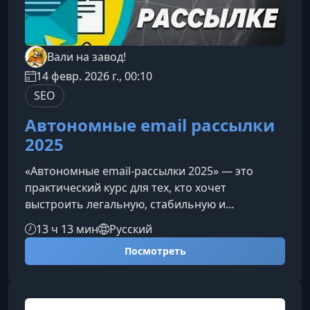
Вали на завод!
14 февр. 2026 г., 00:10
SEO
Автономные email рассылки
2025
«Автономные email‑рассылки 2025» — это
практический курс для тех, кто хочет
выстроить легальную, стабильную и
масштабируемую систему рассылок с нуля, без
13 ч 13 мин
Русский
хаоса и догадок. Программа объединяет
Посмотреть
техническую инфраструктуру, работу с базами
и стратегии повышения доставляемости в
единую пошаговую модель.Что вы освоите на
курсеКурс помогает выстроить полноценную