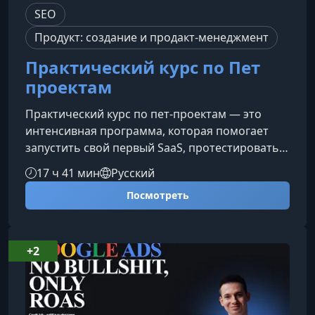
SEO
Продукт: создание и продакт-менеджмент
Практический курс по Пет
проектам
Практический курс по пет‑проектам — это
интенсивная программа, которая помогает
запустить свой первый SaaS, протестировать
рынок и получить реальные продажи всего за
17 ч 41 мин
Русский
8 недель. Даже если у тебя нет идеи или
Посмотреть
прошлые попытки уже проваливались.Для
кого этот курсПрограмма подходит тем, кто
хочет создать продукт, который действительно
покупают.Менеджерам, стремящимся
+2
запустить собственный проектРазработчикам,
которые хотят научиться маркетингуIT‑предпр