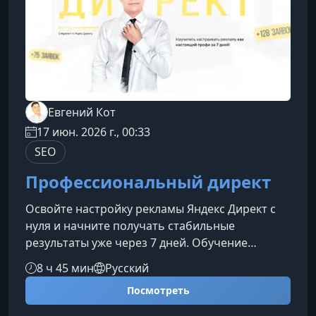
Евгений Кот
17 июн. 2026 г., 00:33
SEO
Профессиональный директ
Освойте настройку рекламы Яндекс Директ с
нуля и начните получать стабильные
результаты уже через 7 дней. Обучение
подойдет тем, кто хочет уверенно запускать
8 ч 45 мин
Русский
кампании, избегать ошибок и работать по
Посмотреть
стратегиям, которые действительно приносят
заявки.Для кого подходит обучениеКурс