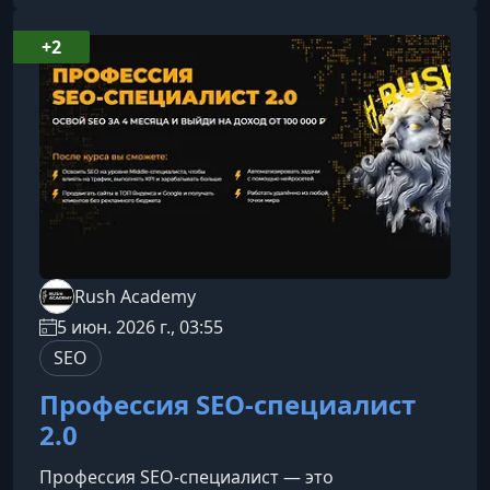
создан для тех, кто хочет уверенно продвигать
проекты в Яндекс Директ — без лишних трат и
+2
путаницы.НовичкамРазберётесь с нуля, как
работает реклама в Яндексе.Получите прос
Rush Academy
5 июн. 2026 г., 03:55
SEO
Профессия SEO-специалист
2.0
Профессия SEO‑специалист — это