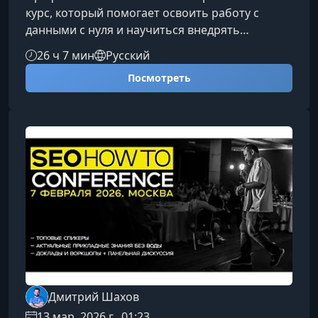
курс, который помогает освоить работу с
данными с нуля и научиться внедрять
сквозную аналитику, цифровые инструменты и
26 ч 7 мин
Русский
системы мониторинга маркетинга. Обучение
Посмотреть
ориентировано на тех, кто хочет понимать, как
данные влияют на прибыль, выявлять точки
роста и выстраивать прогнозируемую модель
развития бизнеса. Программа подходит тем,
кто стремится снизить расходы на
неэффективную рекламу, масштабировать
прибыльн
Дмитрий Шахов
13 мар. 2026 г., 01:23