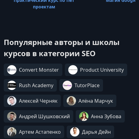
Практический курс по Пет
Магия Google 
проектам
Популярные авторы и школы
курсов в категории SEO
Convert Monster
Product University
Rush Academy
TutorPlace
Алексей Черняк
Алёна Марчук
Андрей Шушковский
Анна Зубова
Артем Астапенко
Дарья Дейн