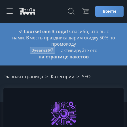
Войти
🎉
Coursetrain 3 года!
Спасибо, что вы с
нами. В честь праздника дарим скидку 50% по
промокоду
— активируйте его
3years26
📋
на странице пакетов
Главная страница
Категории
SEO