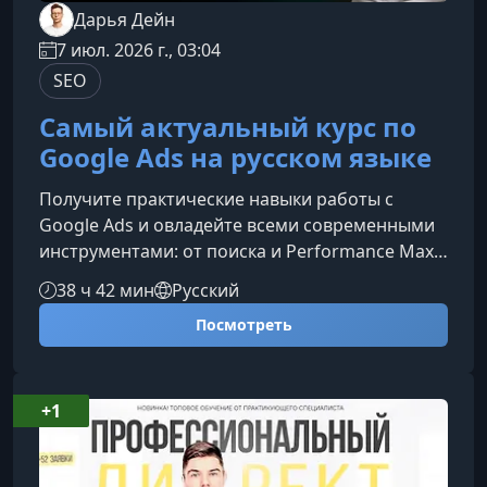
Дарья Дейн
7 июл. 2026 г., 03:04
SEO
Самый актуальный курс по
Google Ads на русском языке
Получите практические навыки работы с
Google Ads и овладейте всеми современными
инструментами: от поиска и Performance Max
до YouTube и Demand Gen. Курс создан для тех,
38 ч 42 мин
Русский
кто хочет зарабатывать больше, работать с
Посмотреть
глобальными проектами и уверенно
продвигать бизнес в международной
среде.Что вас ждет на курсеПошаговый путь от
нуля до уровня уверенного
+1
специалиста.Изучение всех актуальных типов
кампаний Google Ads: Search, Demand Gen,
Performance Max,