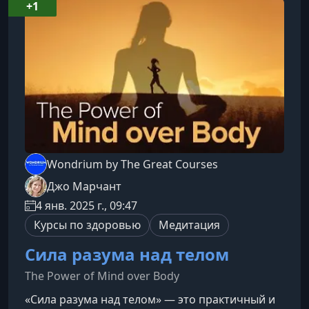
изучите в этом курсеКурс предлагает глубокое,
+1
но доступное погружение в науку о принятии
решений. Вы научитесь распоз
Wondrium by The Great Courses
Джо Марчант
4 янв. 2025 г., 09:47
Курсы по здоровью
Медитация
Сила разума над телом
The Power of Mind over Body
«Сила разума над телом» — это практичный и