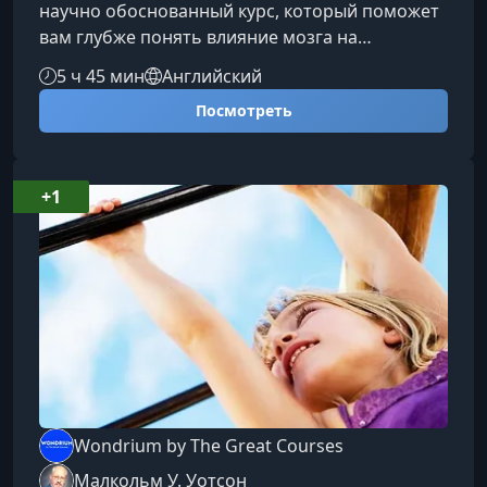
научно обоснованный курс, который поможет
вам глубже понять влияние мозга на
физическое состояние и научиться
5 ч 45 мин
Английский
использовать внутренние ресурсы для
Посмотреть
улучшения здоровья, снижения боли и
управления стрессом.О чём этот курсНа
протяжении 12 лекций вы исследуете самые
яркие открытия в области нейробиологии и
+1
психосоматики, узнаете, как работает связь
мозга и тела, и поймёте, почему наше
сознание способно усил
Wondrium by The Great Courses
Малкольм У. Уотсон