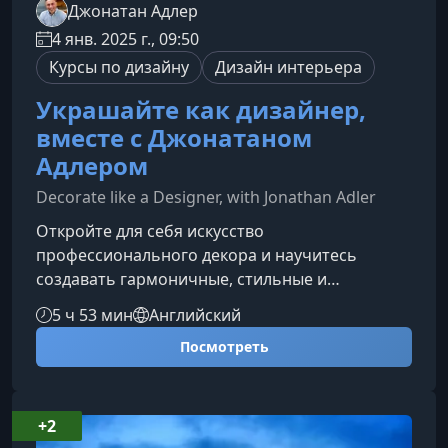
Джонатан Адлер
4 янв. 2025 г., 09:50
Курсы по дизайну
Дизайн интерьера
Украшайте как дизайнер,
вместе с Джонатаном
Адлером
Decorate like a Designer, with Jonathan Adler
Откройте для себя искусство
профессионального декора и научитесь
создавать гармоничные, стильные и
функциональные интерьеры вместе с
5 ч 53 мин
Английский
Джонатаном Адлером. Этот курс поможет вам
Посмотреть
обрести смелость, развить художественный
вкус и уверенно применять дизайнерские
приёмы в любом пространстве.Что вы узнаете
в курсеВ серии из 13 вдохновляющих эпизодов
+2
Джонатан Адлер делится своим видением