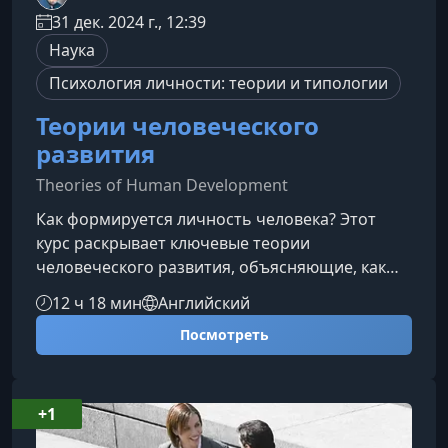
31 дек. 2024 г., 12:39
Наука
Психология личности: теории и типологии
Теории человеческого
развития
Theories of Human Development
Как формируется личность человека? Этот
курс раскрывает ключевые теории
человеческого развития, объясняющие, как
детские переживания, взросление и
12 ч 18 мин
Английский
социальная среда влияют на наши мысли,
Посмотреть
чувства и поведение. Материал поможет
лучше понять себя, других и механизмы,
определяющие развитие личности.О
курсеПрофессор Малкольм У. Уотсон
+1
последовательно разбирает шесть наиболее