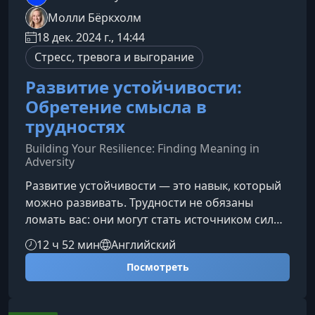
Молли Бёркхолм
18 дек. 2024 г., 14:44
Стресс, тревога и выгорание
Развитие устойчивости:
Обретение смысла в
трудностях
Building Your Resilience: Finding Meaning in
Adversity
Развитие устойчивости — это навык, который
можно развивать. Трудности не обязаны
ломать вас: они могут стать источником силы,
ясности и нового смысла. В этом курсе вы
12 ч 52 мин
Английский
вместе с Молли Бёркхолм научитесь
Посмотреть
преобразовывать стресс и испытания в
возможности для роста и внутренней
трансформации.Что вы узнаете в этом