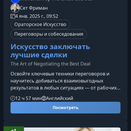
Сет Фриман
4 янв. 2025 г., 09:52
Ораторское Искусство
Переговоры и собеседования
Искусство заключать
лучшие сделки
The Art of Negotiating the Best Deal
Освойте ключевые техники переговоров и
научитесь добиваться взаимовыгодных
результатов в любых ситуациях — от рабочих
встреч до личных разговоров. Этот курс
12 ч 57 мин
Английский
поможет вам увереннее отстаивать свои
Посмотреть
интересы, сохраняя доверие и укрепляя
отношения.Что вы узнаете в этом курсеКурс
«Искусство заключать лучшие сделки»
раскрывает проверенные стратегии и модели
+1