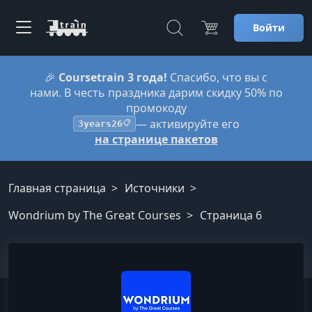
Войти
🎉
Coursetrain 3 года!
Спасибо, что вы с
нами. В честь праздника дарим скидку 50% по
промокоду
— активируйте его
3years26
📋
на странице пакетов
Главная страница
Источники
Wondrium by The Great Courses
Страница 6