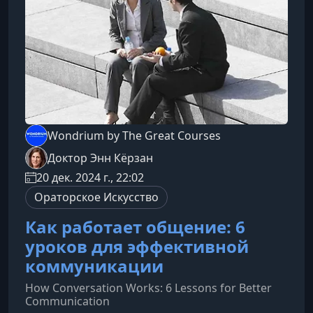
значимых теорий, оказавших влияние на науку
о развитии человека. Вы узнаете,
Wondrium by The Great Courses
Доктор Энн Кёрзан
20 дек. 2024 г., 22:02
Ораторское Искусство
Как работает общение: 6
уроков для эффективной
коммуникации
How Conversation Works: 6 Lessons for Better
Communication