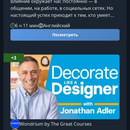
Влияние окружает нас постоянно — в
общении, на работе, в социальных сетях. Но
настоящий успех приходит к тем, кто умеет
управлять влиянием, а не поддаваться ему.
6 ч 11 мин
Английский
Этот курс поможет вам понять, как работает
Посмотреть
механизм убеждения, и научит применять его
осознанно, эффективно и этично для
достижения личных и профессиональных
целей.Что вы узнаете в этом курсеКурс
+3
раскрывает ключевые принципы влияния и
даёт инструменты, которые позволят вам
уверенно ор
Wondrium by The Great Courses