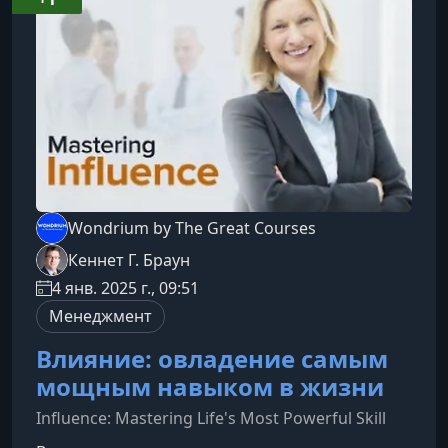
поведения, которые используют успешные
переговорщики в бизнесе, медиации и
ежедневных взаимоде
Wondrium by The Great Courses
Кеннет Г. Браун
4 янв. 2025 г., 09:51
Менеджмент
Влияние: овладение самым
мощным навыком в жизни
Influence: Mastering Life's Most Powerful Skill