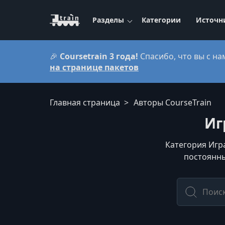
Разделы
Категории
Источн
🎉
Coursetrain 3 года!
Спасибо, что вы с на
на странице пакетов
Главная страница
Авторы CourseTrain
Иг
Категория Игра
постоянны