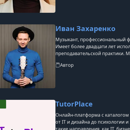
Иван Захаренко
Музыкант, профессиональный ф
Имеет более двадцати лет испо
преподавательской практики. М
сертифицированный преподават
Автор
по всему миру.Автор YouTube-ка
150 тысяч подписчиков, где де
аранжировками. Эндорсер гита
TutorPlace
Онлайн-платформа с каталогом б
от IT и дизайна до психологии 
такие направления, как IT, бизн