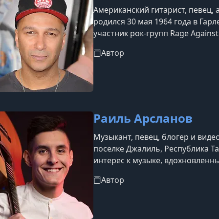
Американский гитарист, певец, 
родился 30 мая 1964 года в Гар
участник рок-групп Rage Against
Автор
Раиль Арсланов
Музыкант, певец, блогер и виде
поселке Джалиль, Республика Та
интерес к музыке, вдохновленн
баяне. С 8 до 13 лет Раиль обуч
Автор
а позже самостоятельно освоил 
вдохновившись творчеством Бо
Арсланов поступил в Казанскую