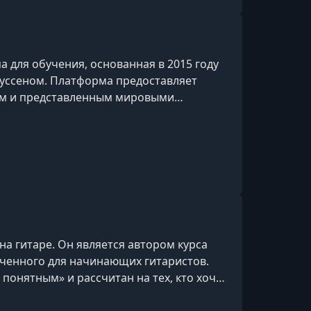
 для обучения, основанная в 2015 году
уссеном. Платформа предоставляет
ным и представленным мировыми
 различных областях.​Особенности
ди инструкторов — известные личности,
ия), Маргарет Этвуд (писательство),
), Серена Уильямс (теннис), Ханс
на гитаре. Он является автором курса
ченного для начинающих гитаристов.
понятным» и рассчитан на тех, кто хочет