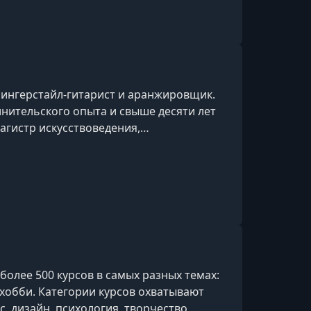
ингерстайл-гитарист и аранжировщик.
лнительского опыта и свыше десяти лет
агистр искусствоведения,
ель, обучивший более 2000 студентов
нала «Ваня, научи!» с аудиторией более
лится техниками игры и собственными
рного бренда Kepma.
олее 500 курсов в самых разных темах:
и хобби. Категории курсов охватывают
ес, дизайн, психология, творчество,