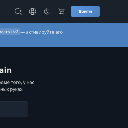
Войти
— активируйте его
years26
📋
ain
оме того, у нас
ных руках.