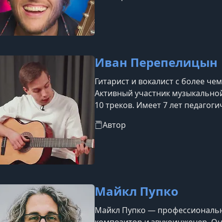
Иван Перепелицын
Гитарист и вокалист с более че
Активный участник музыкальной
10 треков. Имеет 7 лет педагоги
молодёжью, а также музыкально
Автор
профессиональные навыки.
Майкл Пупко
Майкл Пупко — профессиональн