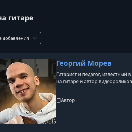
на гитаре
ровка по:
Георгий Морев
Гитарист и педагог, известный 
на гитаре и автор видеоролико
Автор