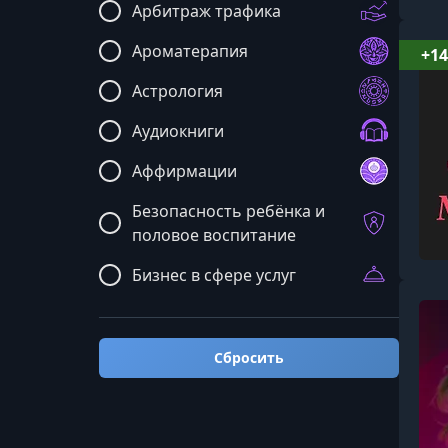
Арбитраж трафика
Ароматерапия
+14
Астрология
Аудиокниги
Аффирмации
Безопасность ребёнка и
половое воспитание
Бизнес в сфере услуг
Бизнес: мастермайнды и
общие курсы
Сбросить
Блюда и рецепты
Бренд и реклама