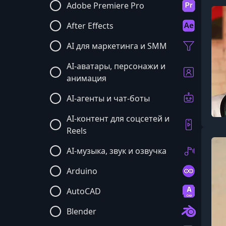
Adobe Premiere Pro
After Effects
AI для маркетинга и SMM
AI-аватары, персонажи и
анимация
AI-агенты и чат-боты
AI-контент для соцсетей и
Reels
AI-музыка, звук и озвучка
Arduino
AutoCAD
Blender