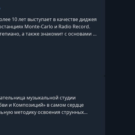
о
олее 10 лет выступает в качестве диджея
останциях Monte-Carlo и Radio Record.
тепиано, а также знакомит с основами и
квенсоров.
овательница музыкальной студии
юбви и Композиций» в самом сердце
льную методику освоения струнных