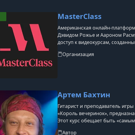
MasterClass
Американская онлайн-платформа
Дэвидом Рожье и Аароном Расм
доступ к видеокурсам, создан
знаменитостями и экспертами в
Организация
платформы:Преподаватели: Сре
такие как Гордон Рамзи (кулинар
Мартин Скорсезе (кинорежиссура
Циммер
Артем Бахтин
Гитарист и преподаватель игры 
«Король вечеринок», предназна
Этот курс обещает быть «самым 
освоить игру на гитаре с нуля.
Автор