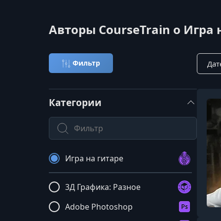
Авторы CourseTrain о Игра 
Сорти
Фильтр
Категории
Поиск по категории
Игра на гитаре
3Д Графика: Разное
Adobe Photoshop