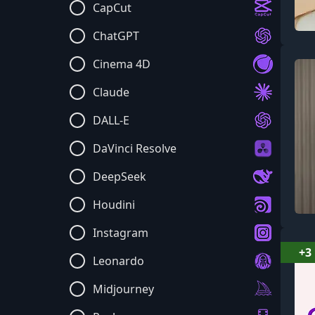
CapCut
ChatGPT
Cinema 4D
Claude
DALL-E
DaVinci Resolve
DeepSeek
Houdini
Instagram
+3
Leonardo
Midjourney