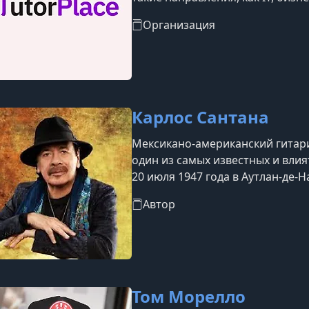
блогинг, уход за собой, професс
Организация
Карлос Сантана
Мексикано-американский гитари
один из самых известных и вли
20 июля 1947 года в Аутлан-де-Н
Автор
Том Морелло