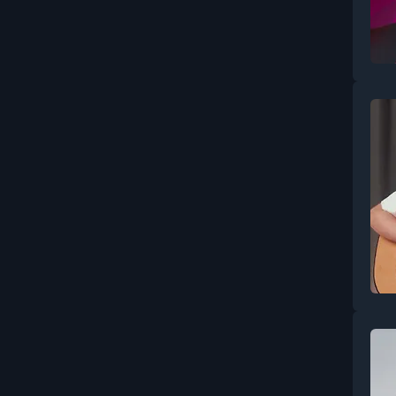
Бухгалтерия
Вайбкодинг и AI-
разработка
Видеомонтаж и
постпродакшн
Видеосъёмка: основы и
операторское мастерство
Витамины, минералы и
БАДы
Влияние, манипуляции и
профайлинг
Вокал
Воспитание: поведение,
границы, кризисы