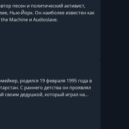
автор песен и политический активист,
леме, Нью-Йорк. Он наиболее известен как
 the Machine и Audioslave.
омейкер, родился 19 февраля 1995 года в
тарстан. С раннего детства он проявлял
ый своим дедушкой, который играл на
ался игре на баяне в музыкальной школе,
гитару и губную гармошку,
ба Дилана. ​После окончания школы
 государственную консерватор