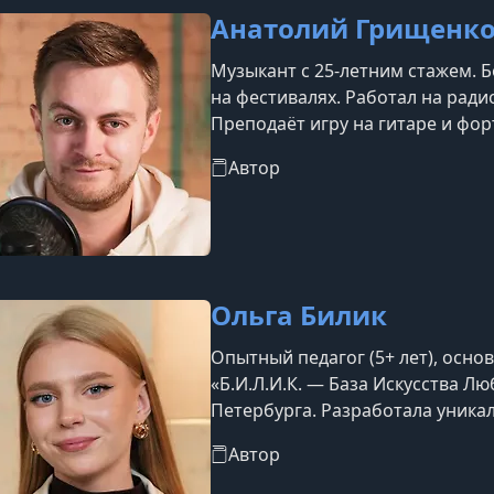
Анатолий Грищенк
Музыкант с 25-летним стажем. Б
на фестивалях. Работал на ради
Преподаёт игру на гитаре и фор
возможностями музыкальных се
Автор
Ольга Билик
Опытный педагог (5+ лет), осн
«Б.И.Л.И.К. — База Искусства Л
Петербурга. Разработала уника
инструментов.
Автор