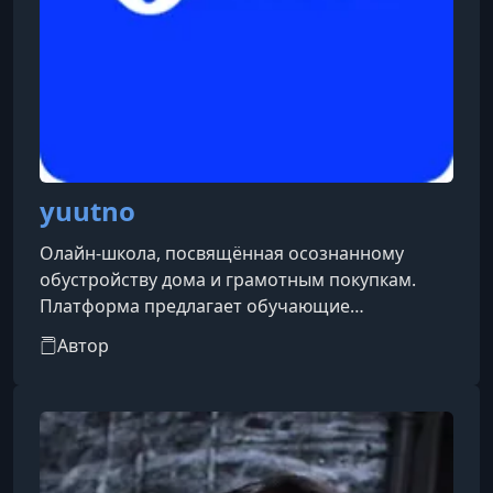
yuutno
Олайн-школа, посвящённая осознанному
обустройству дома и грамотным покупкам.
Платформа предлагает обучающие
материалы, готовые интерьерные решения и
Автор
персональные рекомендации, которые
помогают пользователям создать уютное,
эстетичное и функциональное пространство
без лишней суеты и ошибок.Проект предлагает
два формата — «лёгкий старт» и «полное
погружение», а также сопровождает