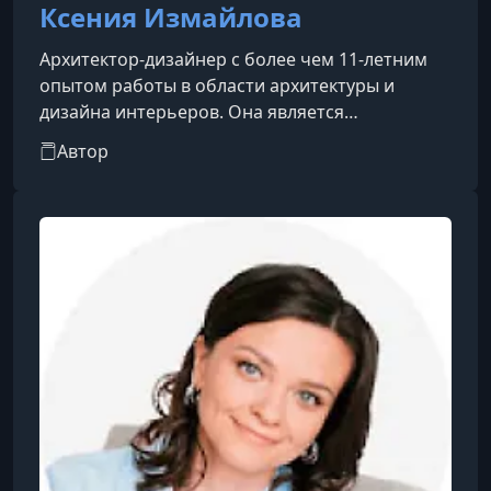
Ксения Измайлова
Архитектор-дизайнер с более чем 11-летним
опытом работы в области архитектуры и
дизайна интерьеров. Она является
совладелицей дизайн-студии и активно
Автор
делится своим профессиональным опытом,
выступая в качестве блогера и спикера на
различных дизайн-конференциях. Ксения
также проводит образовательные интенсивы,
направленные на повышение квалификации
дизайнеров и эффективное привлечение
клиентов.