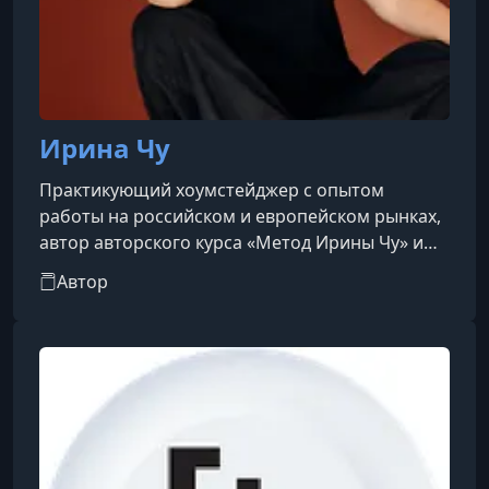
Ирина Чу
Практикующий хоумстейджер с опытом
работы на российском и европейском рынках,
автор авторского курса «Метод Ирины Чу» и
один из основателей Ассоциации
Автор
хоумстейджеров России. Она входит в
международные профессиональные
объединения IAHSP и ASP, выступала спикером
на крупнейших площадках — от
Международного жилищного конгресса в
Москве, Санкт-Петербурге и Сочи до
Британской высшей школы дизайна.Как
эксперт в сфере недвижимости, Ирина