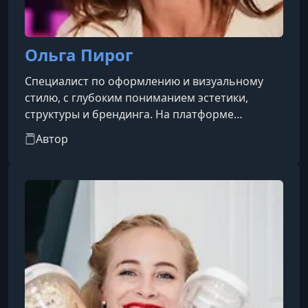
Ольга Пирог
Cпециалист по оформлению и визуальному
стилю, с глубоким пониманием эстетики,
структуры и брендинга. На платформе
TutorPlace она предлагает авторские курсы, в
Автор
которых помогает учащимся выстроить
визуальный стиль, освоить айдентику бренда
и грамотно организовать пространство
визуального восприятия.