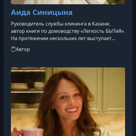
Аида Синицына
Руководитель службы клининга в Казани,
автор книги по домоводству «Легкость БЫТиЯ».
На протяжении нескольких лет выступает
приглашённым экспертом на радио
Автор
«Миллениум» и телеканале «Эфир». Проводит
авторские мастер-классы, посвящённые
лёгкому, комфортному и осознанному подходу
к ведению быта.