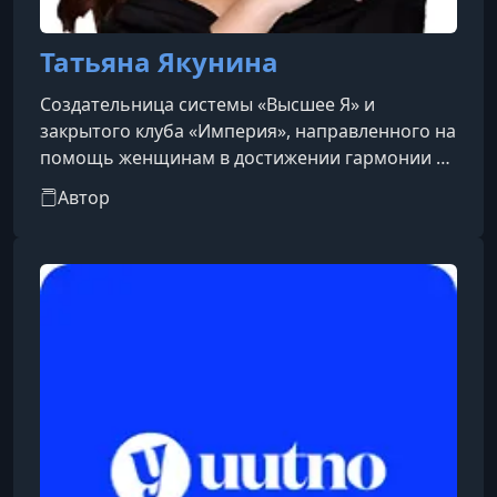
Татьяна Якунина
Создательница системы «Высшее Я» и
закрытого клуба «Империя», направленного на
помощь женщинам в достижении гармонии и
успеха в различных сферах жизни. Она также
Автор
является автором школы любви к себе
«Здравствуй, Я», выпускницами которой стали
более 62 000 женщин. Татьяна активно делится
своими знаниями и опытом через различные
онлайн-проекты и интенсивы, помогая
женщинам раскрыть свой потенциал и
обрести внутреннюю гармонию.