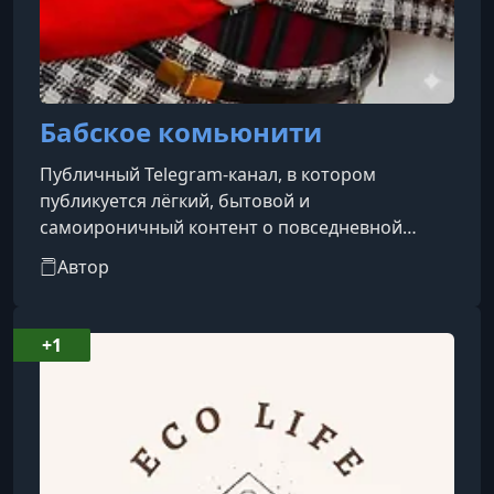
Бабское комьюнити
Публичный Telegram-канал, в котором
публикуется лёгкий, бытовой и
самоироничный контент о повседневной
жизни, делится «просто жиза», семейными
Автор
историями и бытовыми наблюдениями.
Описание канала подчёркивает сочетание
жизни, юмора и матерной самоиронии, а
+1
формат можно охарактеризовать как «еще
один домик Дори Пидорьевны» — то есть
неформальное пространство разговоров о
буднях и ситуациях, знакомых многим
подписчикам.