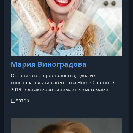
Мария Виноградова
Организатор пространства, одна из
соосновательниц агентства Home Couture. С
2019 года активно занимается системами
хранения, правильной организацией дома и
Автор
переездами. Под её руководством агентство
организовало множество жилых зон, провело
переезды, оформляет пространство “с нуля” и
выступает на профильных мероприятиях как
эксперт.