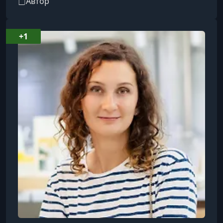
Автор
ответственности и устойчивого развития
внутри компании.Занимается вопросами
устойчивого развития с 2015 года. Имеет опыт
+1
работы социальным репортером на
Конференции ООН по окружающей среде, где
было принято знаменитое Парижское
соглашение об изменении климата.
Участвовала в дискуссиях на конференци