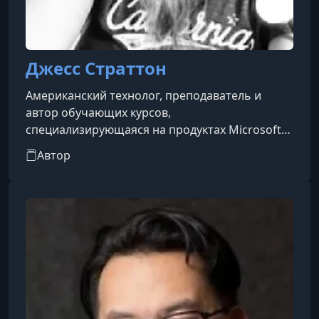
Джесс Страттон
Американский технолог, преподаватель и
автор обучающих курсов,
специализирующаяся на продуктах Microsoft
365, таких как Word, PowerPoint и Outlook. Она
Автор
является инструктором на платформе LinkedIn
Learning (ранее Lynda.com), где создала более
300 часов обучающего контента,
охватывающего темы от офисных приложений
до мобильной продуктивности и социальных
сетей.