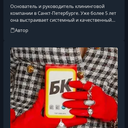
Основатель и руководитель клининговой
компании в Санкт-Петербурге. Уже более 5 лет
она выстраивает системный и качественный
сервис в сфере профессиональной уборки
Автор
жилых и коммерческих объектов. Параллельно
развивает направление посуточной аренды
апартаментов, где высокий стандарт чистоты и
внимание к деталям становятся ключевыми
элементами сервиса и формируют репутацию
бренда.