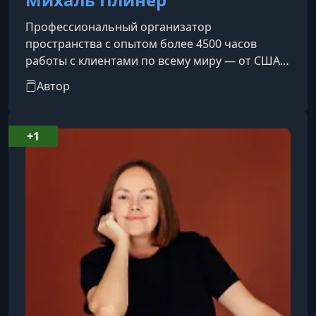
Профессиональный организатор
пространства с опытом более 4500 часов
работы с клиентами по всему миру — от США и
Лондона до Дубая, Кипра, Нидерландов и
Автор
Греции.Основательница агентства SIMPLY
SEDER, автор обучающего курса «Как стать
востребованным организатором
+1
пространства».Не только эксперт в своей
сфере, но и мама: воспитывает активную
пятилетнюю Оделию-Лиэль и новорождённого
Эйтана-Лави. Уже 12 лет замужем за мужчиной,
который, по иронии судьбы