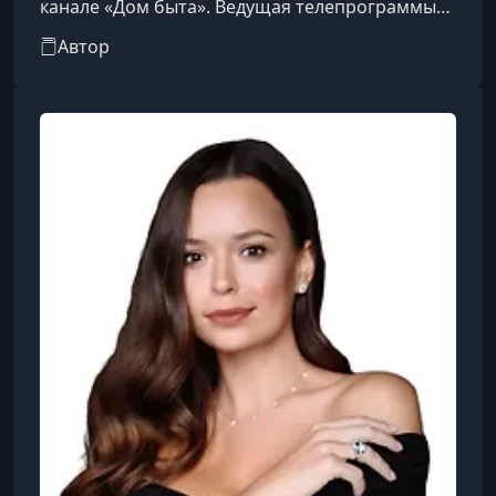
канале «Дом быта». Ведущая телепрограммы
«Уютное утро» на канале «Домашний».
Автор
Создательница уютного блога о домах и
эстетике быта. Помогла навести порядок и
создать комфорт в более чем 200 домах.
Мастер на все руки: ремонтирую электрику,
сантехнику, владею столярными навыками.
Самостоятельно проектировала и оформляла
все интерьеры своих домов и квартир.
Любительница