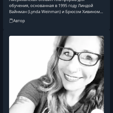
обучения, основанная в 1995 году Линдой
Вайнман (Lynda Weinman) и Брюсом Хивином
(Bruce Heavin). Первоначально сайт служил
Автор
дополнением к учебным материалам Вайнман,
преподавателя компьютерной графики и
анимации. Со временем он превратился в
один из ведущих ресурсов для изучения
программного обеспечения, креативных и
бизнес-навыков через видеокурсы, созданные
экспертами отрасли.