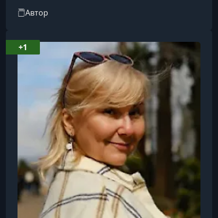
квартирах, помогает организовать
Автор
пространство при переездах и выступает
экспертом в СМИ. В числе её клиентов —
звёзды шоу-бизнеса, а также крупные
+1
публичные проекты. Член Ассоциации
русскоговорящих организаторов
пространства, эксперт первого канала.