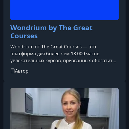
Wondrium by The Great
Courses
Wondrium от The Great Courses — это
платформа для более чем 18 000 часов
увлекательных курсов, призванных обогатить
и улучшить вашу жизнь. Академически
Автор
всеобъемлющие и неустанно увлекательные,
наши курсы позволяют учащимся на
протяжении всей жизни встретиться лицом к
лицу с величайшими профессорами мира и
профильными экспертами по самым разным
темам: от науки и истории до философии и
религии, путешествий и профессионального
роста. Всегда без рекл