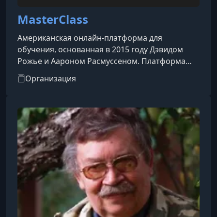
MasterClass
Американская онлайн-платформа для
обучения, основанная в 2015 году Дэвидом
Рожье и Аароном Расмуссеном. Платформа
предоставляет доступ к видеокурсам,
Организация
созданным и представленным мировыми
знаменитостями и экспертами в различных
областях.​Особенности
платформы:Преподаватели: Среди
инструкторов — известные личности, такие как
Гордон Рамзи (кулинария), Маргарет Этвуд
(писательство), Мартин Скорсезе
(кинорежиссура), Серена Уильямс (теннис),
Ханс Циммер