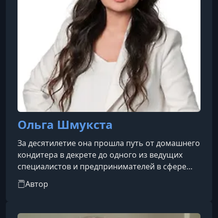
Ольга Шмукста
За десятилетие она прошла путь от домашнего
кондитера в декрете до одного из ведущих
специалистов и предпринимателей в сфере
кондитерского образования. Она —
Автор
основатель крупнейшей в России и СНГ
онлайн-школы «Love Cake», которая занимает
позицию №1 на рынке, а также создатель и