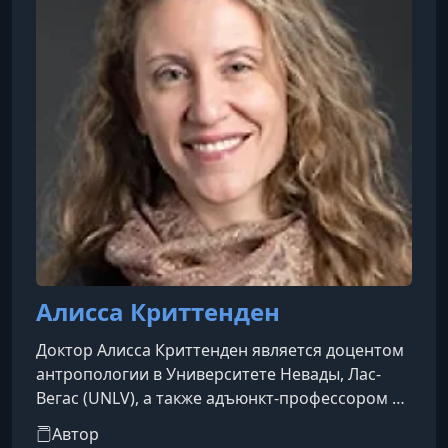
Алисса Криттенден
Доктор Алисса Криттенден является доцентом
антропологии в Университете Невады, Лас-
Вегас (UNLV), а также адъюнкт-профессором в
Медицинской школе этого университета. Она
Автор
получила степень магистра и доктора