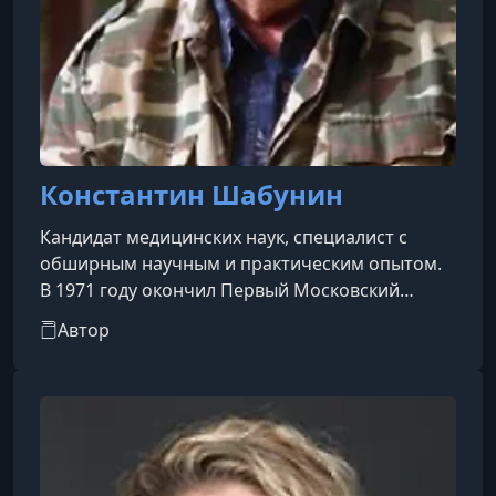
Константин Шабунин
Кандидат медицинских наук, специалист с
обширным научным и практическим опытом.
В 1971 году окончил Первый Московский
медицинский институт имени И. М. Сеченова
Автор
по специальности «лечебное дело». За годы
своей карьеры успешно сочетал научную
деятельность с практикой, зарекомендовав
себя как грамотный и уважаемый
профессионал в медицинской сфере.