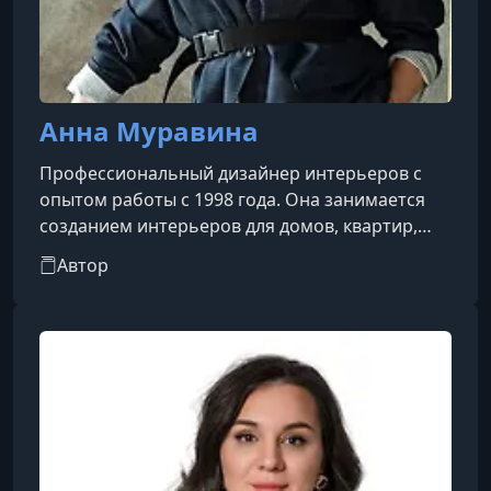
Анна Муравина
Профессиональный дизайнер интерьеров с
опытом работы с 1998 года. Она занимается
созданием интерьеров для домов, квартир,
ресторанов и магазинов как в России, так и в
Автор
Европе. По версии ведущих
профессиональных изданий AD и Elle
Decoration, она входит в Топ-10 дизайнеров
страны.С 2000 года Анна активно преподает,
читает лекции и проводит тренинги. Она
является членом Правления АДДИ, BIID,
попечительского совета Сибирской
ассоциации дизайнеров и ар