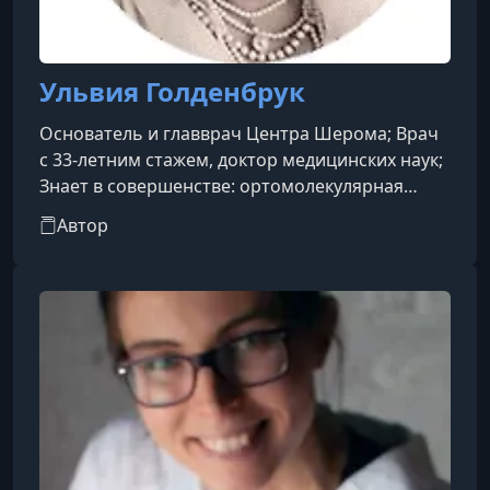
Ульвия Голденбрук
Основатель и главврач Центра Шерома; Врач
с 33-летним стажем, доктор медицинских наук;
Знает в совершенстве: ортомолекулярная
медицина, восточная медицина,
Автор
ароматерапия, арт-терапия,
гидролатотерапия, психосоматика;
Основоположник в странах Бенилюкса
одновременного сочетания сразу нескольких
форм лечения, таких как: ароматерапия,
изобразительное искусство, музыка и
психотерапия; По её методике работают
многие центры гериатрической и
паллиативной