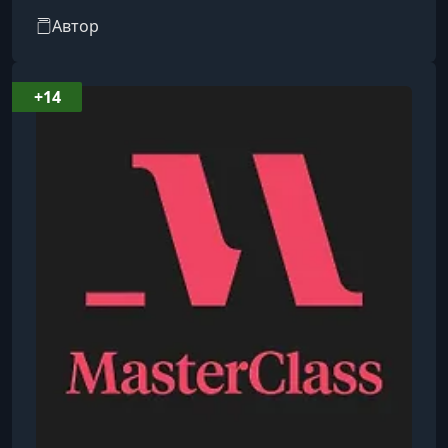
связи с историей рабства и культурой
Автор
американского Юга. Он также является
практикующим иудейским верующим, что
отражается в его работах, исследующих
+14
пересечения африканской и еврейской кухонь.