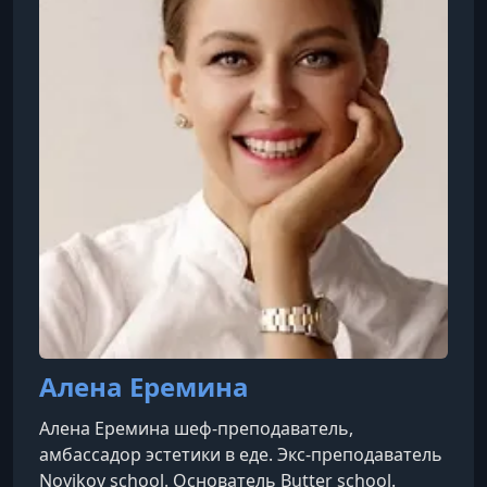
вкусов.Три года я дома делала торты на заказ,
обзавелась постоянными заказчиками и
участвовала со своими десер
Алена Еремина
Алена Еремина шеф-преподаватель,
амбассадор эстетики в еде. Экс-преподаватель
Novikov school. Основатель Butter school.