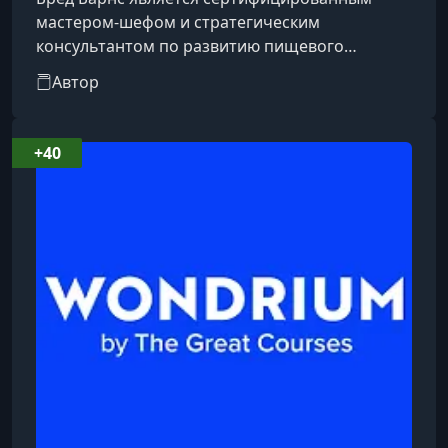
мастером-шефом и стратегическим
консультантом по развитию пищевого
бизнеса. Он также является президентом
Автор
компании Pure Food Consulting, которая
сосредоточена на инновациях во всех видах
пищевого бизнеса. Ранее он занимал
+40
должность старшего директора по
консалтингу и программам для индустрии в
Кулинарном институте Америки. Американская
кулинарная федерация сертифицировала его в
качестве судьи кулинарных конку