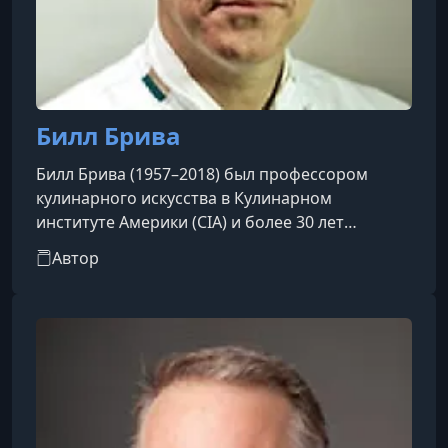
Билл Брива
Билл Брива (1957–2018) был профессором
кулинарного искусства в Кулинарном
институте Америки (CIA) и более 30 лет
работал в индустрии гостеприимства как
Автор
профессиональный шеф-повар и кулинарный
инструктор. Он был шеф-поваром в The Hess
Collection Winery в Напа-Вэлли, Калифорния,
исполнительным шеф-поваром ресторана The
Wine Spectator в CIA в Грейстоуне и членом
правления фермерского рынка Сент-Хелена. В
составе группы по обслуживанию индустрии в
CI