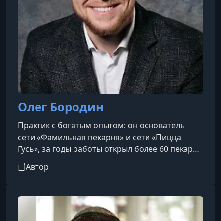
Олег Бородин
Практик с богатым опытом: он основатель
сети «Фамильная пекарня» и сети «Пицца
Гусь», за годы работы открыл более 60 пекарен
и три пиццерии по всей России. Ему знакомы
Автор
тонкости управления, локаций, меню и
франчайзинга, которые легли в основу его
книги Как открыть прибыльную пекарню