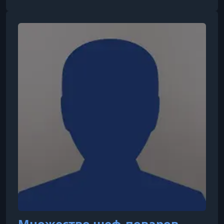
антропологии в Калифорнийском
университете в Сан-Диего. Специализируется
на поведенческой экологии и пищевой
антропологии. Она проводит полевые
исследования среди хадза, охотников-
собирателей из Танзании, Восточная Африка.
Её научные интересы вк
Множество шеф-поваров