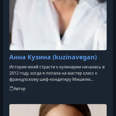
Анна Кузина (kuzinavegan)
История моей страсти к кулинарии началась в
2012 году, когда я попала на мастер класс к
французскому шеф-кондитеру Мишелю
Вийому и очень вдохновилась его работой.
Автор
После я не могла остановиться, процесс так
увлекал меня что очень скоро появился сайт,
где я продавала торты на заказ, а в свободное
время выискивала новые рецепты и сочетание