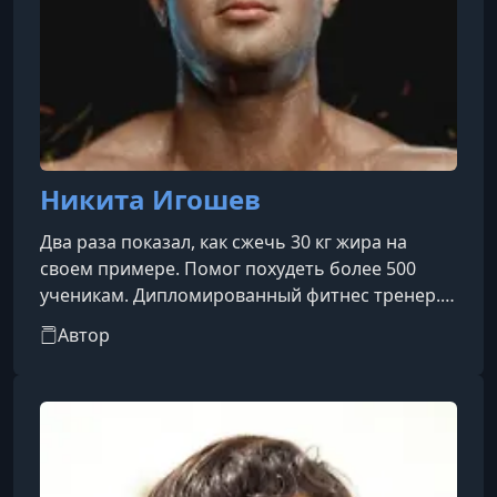
Никита Игошев
Два раза показал, как сжечь 30 кг жира на
своем примере. Помог похудеть более 500
ученикам. Дипломированный фитнес тренер.
Дипломированный фитнес нутрициолог.
Автор
Профессиональный фитнес-коуч. Пробовал в
похудении все: различные диеты, тренировки,
и точно знает, что работает, а что нет.
Сделаешь как он и результат неизбежен.
Получилось у меня, получится и у тебя. Скорее
всего такой же как и ты не только фитнес