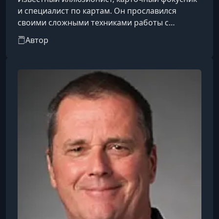
и специалист по картам. Он прославился
своими сложными техниками работы с
картами, среди которых как классические
Автор
фокусы, так и различные мошеннические
методы игры в карты. Мэдисон также является
автором многочисленных учебных пособий,
книг и видеоуроков, где делится своими
навыками и философией в области карточного
мастерства.Его карьера началась с интереса к
уличной магии, но позже он сосредоточился
на