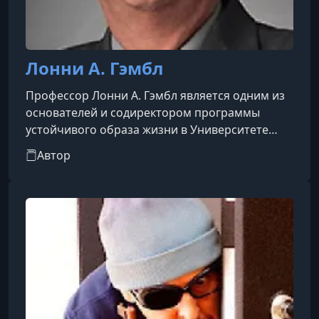
Лонни А. Гэмбл
Профессор Лонни А. Гэмбл является одним из
основателей и содиректором программы
устойчивого образа жизни в Университете
управления Махариши, где он преподает с
Автор
2003 года. Он получил степень бакалавра наук
в области электротехники в Университете
штата Северная Каролина и дополнительно
изучал возобновляемую энергетику,
когнитивные науки и компьютерные
технологии. Профессор Гэмбл является
соучредителем нескольких компаний,
специализирующихся на возо