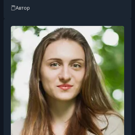
Основанный Михаилом Ивановым, бывшим
Автор
совладельцем издательства «Манн, Иванов и
Фербер», сервис предлагает пользователям
возможность быстро ознакомиться с
основными мыслями и концепциями
популярных произведений в сжатом формате.