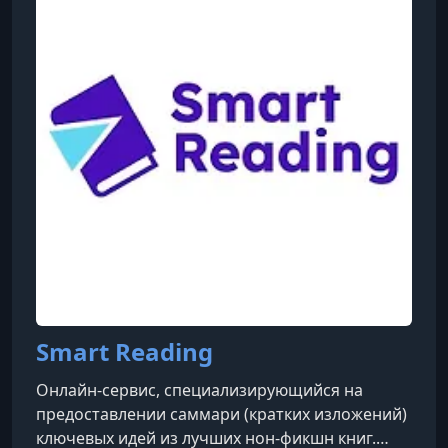
Гордон Рамзи (кулинария), Маргарет Этвуд
(писательство), Мартин Скорсезе
(кинорежиссура), Серена Уильямс (теннис),
Ханс Циммер
Smart Reading
Онлайн-сервис, специализирующийся на
предоставлении саммари (кратких изложений)
ключевых идей из лучших нон-фикшн книг.