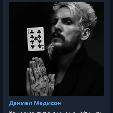
Организует мастер-классы для тренеров по
плаванию по всей России и СНГ. Основатель
онлайн-школы плавания Swim4Life.ru, которая
успешно работает более трёх лет. За это время
обучение прошли более 3000 учеников,
которые на
Дэниел Мэдисон
Известный иллюзионист, карточный фокусник