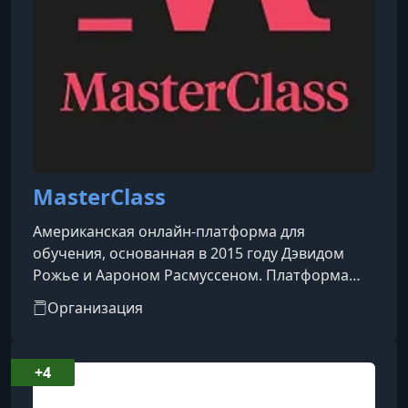
MasterClass
Американская онлайн-платформа для
обучения, основанная в 2015 году Дэвидом
Рожье и Аароном Расмуссеном. Платформа
предоставляет доступ к видеокурсам,
Организация
созданным и представленным мировыми
знаменитостями и экспертами в различных
областях.​Особенности
+4
платформы:Преподаватели: Среди
инструкторов — известные личности, такие как