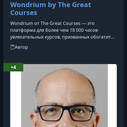
Wondrium by The Great
Courses
Wondrium от The Great Courses — это
платформа для более чем 18 000 часов
увлекательных курсов, призванных обогатить
и улучшить вашу жизнь. Академически
Автор
всеобъемлющие и неустанно увлекательные,
наши курсы позволяют учащимся на
протяжении всей жизни встретиться лицом к
+4
лицу с величайшими профессорами мира и
профильными экспертами по самым разным
темам: от науки и истории до философии и
религии, путешествий и профессионального
роста. Всегда без рекл