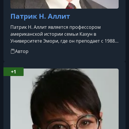
Патрик Н. Аллит
Патрик Н. Аллит является профессором
американской истории семьи Кахун в
Университете Эмори, где он преподает с 1988
года. Он получил степень доктора философии
Автор
по американской истории в Калифорнийском
университете в Беркли и прошел
постдокторские стажировки в Гарвардской
+1
богословской школе и Принстонском
университете. Он является широко
публикуемым автором, чьи книги включают
"Климат кризиса: Америка в эпоху экологизма",
"Консерваторы: Идеи и личн