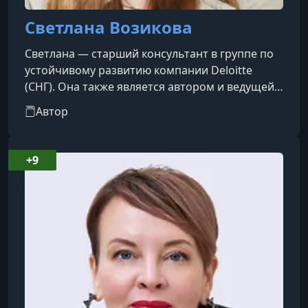
Светлана Возикова
Светлана — старший консультант в группе по
устойчивому развитию компании Deloitte
(СНГ). Она также является автором и ведущей
первого в России подкаста об устойчивом
Автор
развитии — «Вся правда об
экологии».Светлана активно участвует в
международных проектах, обменах и
+9
конференциях, посвящённых устойчивому
развитию. Среди них — Eco-reps: Peer-to-Peer
Sustainability Outreach, международный проект
по устойчивому развитию REALS и другие.В
2015 году она с