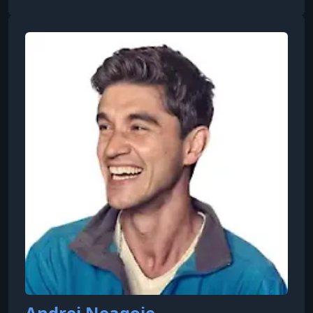
обучение, UX/UI-дизайн, DevOps,
кибербезопасность, анализ данных, Web3 и
блокчейн. Платформа предоставляет
структурированные карьерные пути,
помогающие учащимся перейти от
начального уровня до трудоустройства, а
также поддерживает сообщество из более чем
400 000
Andrei Neagoie