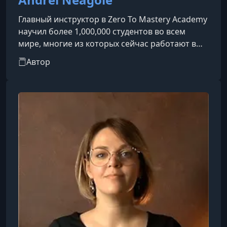
Главный инструктор в Zero To Mastery Academy
научил более 1,000,000 студентов во всем
мире, многие из которых сейчас работают в
крупнейших компаниях мира, таких как Apple,
Автор
Google, Amazon, Tesla, IBM, Meta, Shopify и
другие. Он долгое время работал старшим
разработчиком программного обеспечения в
Силиконовой долине и Торонто, приобретая
ценный опыт в корпорациях Fortune 500,
технологических стартапах и даже основав
собственный бизнес. Теперь он по