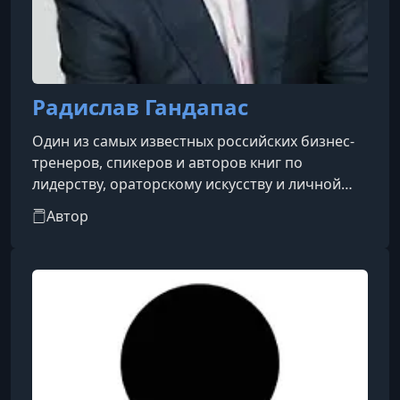
Радислав Гандапас
Один из самых известных российских бизнес-
тренеров, спикеров и авторов книг по
лидерству, ораторскому искусству и личной
эффективности.Он родился в 1967 году, с конца
Автор
1990-х начал активно проводить тренинги и
семинары для руководителей и
предпринимателей. Сегодня Гандапас
считается одним из ведущих специалистов в
России и СНГ в области развития лидерских
качеств и публичных выступлений.Основные
направления его работы:лидерство и
управление команд