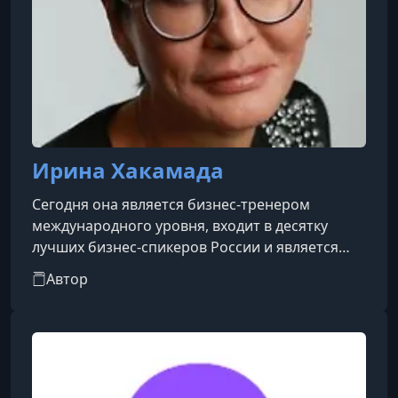
Ирина Хакамада
Сегодня она является бизнес-тренером
международного уровня, входит в десятку
лучших бизнес-спикеров России и является
автором множества онлайн- и офлайн-
Автор
программ.Создав свой личный бренд, она
стала первой женщиной-кандидатом в
президенты России и вошла в список 100
самых влиятельных женщин мира XXI века по
версии журнала Time как выдающийся
политик.Написала 8 мотивационных и