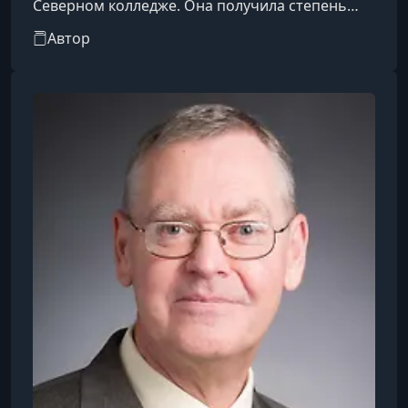
Северном колледже. Она получила степень
магистра в области обучения на открытом
Автор
воздухе в университете Гриффит в Австралии и
степень доктора философии в области
учебных программ и инструкций по науке и
экологическому образованию в университете
Миннесоты. Доктор Андре провела более 2000
дней в походах и обучении на открытом
воздухе, работала инструктором курсов для
Out