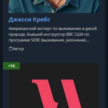
Джесси Кребс
Американский эксперт по выживанию в дикой
природе, бывший инструктор ВВС США по
программе SERE (выживание, уклонение,
сопротивление, побег). Она посвятила более
Автор
30 лет обучению людей навыкам выживания и
психологической устойчивости в
экстремальных условиях.
+14