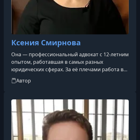
Ксения Смирнова
Она — профессиональный адвокат с 12-летним
опытом, работавшая в самых разных
юридических сферах. За её плечами работа в
районном суде Санкт-Петербурга, должность
Автор
специалиста отдела по производству судебных
экспертиз, правовое сопровождение и
заключение государственных контрактов с
Минпромторгом, а также деятельность в
качестве юрисконсульта по вопросам
безнадзорности несовершеннолетних. Она
убеждена, что многие совершают ошибки из-
за незнания сво