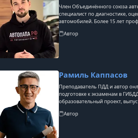
Член Объединённого союза авт
специалист по диагностике, оц
автомобилей. Более 15 лет про
провёл свыше 25 000 проверок 
Автор
успешно работают в отрасли. Им
довольными качеством работы.
Рамиль Каппасов
Преподаватель ПДД и автор он
подготовке к экзаменам в ГИБД
образовательный проект, выпу
экзаменационных билетов ПДД.
Автор