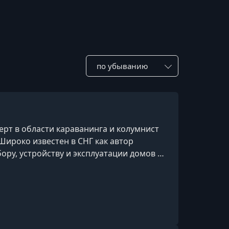
Сотировать по:
ерт в области караванинга и колумнист
Широко известен в СНГ как автор
ору, устройству и эксплуатации домов на
ыми пособиями для тех, кто планирует
и жилых прицепах.