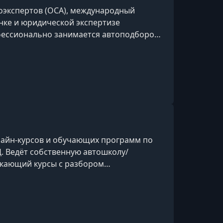
оэкспертов (ОСА), международный
енке и юридической экспертизе
фессионально занимается автоподбором,
и обучил сотни учеников, которые
еет более 5 000 клиентов, оставшихся
лайн-курсов и обучающих программ по
Д. Ведёт собственную автошколу/
скающий курсы с разбором