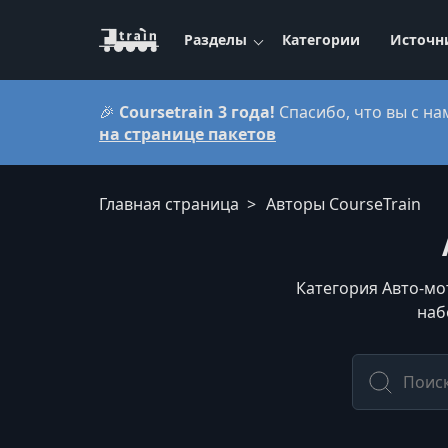
Разделы
Категории
Источн
🎉
Coursetrain 3 года!
Спасибо, что вы с на
на странице пакетов
Главная страница
Авторы CourseTrain
Категория Авто-мо
наб