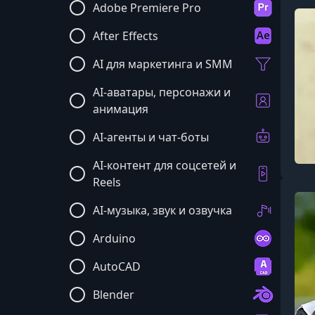
Adobe Premiere Pro
After Effects
AI для маркетинга и SMM
AI-аватары, персонажи и
анимация
AI-агенты и чат-боты
AI-контент для соцсетей и
Reels
AI-музыка, звук и озвучка
Arduino
AutoCAD
Blender