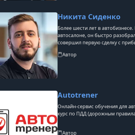
Никита Сиденко
Более шести лет в автобизнесе.
автосалоне, он быстро разобралс
совершил первую сделку с прибы
своими авторскими стратегиям
Автор
автомобили быстрее и выгоднее
Instagram, консультирует на Ави
автосалонами по всей стране.
Autotrener
Онлайн-сервис обучения для а
курс по ПДД (дорожным правила
Автор