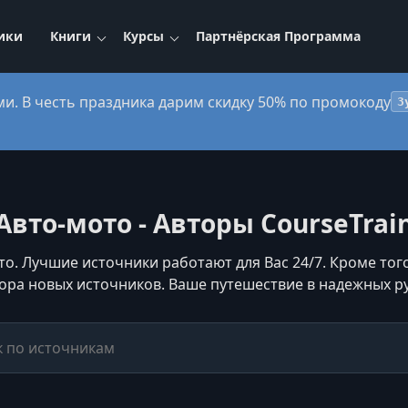
ики
Книги
Курсы
Партнёрская Программа
ми. В честь праздника дарим скидку 50% по промокоду
3
Авто-мото - Авторы CourseTrai
то. Лучшие источники работают для Вас 24/7. Кроме того
ора новых источников. Ваше путешествие в надежных ру