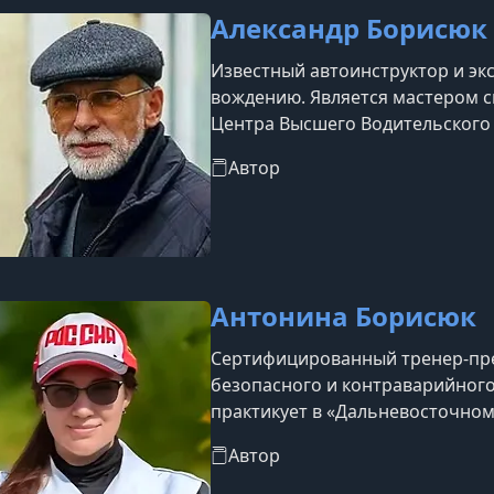
Александр Борисюк
Известный автоинструктор и эк
вождению. Является мастером 
Центра Высшего Водительского 
Прошел специальную подготовк
Автор
уникальную методику профессор
тренер помогает водителям раз
навыки на очных занятиях. В св
и
Антонина Борисюк
Сертифицированный тренер-пр
безопасного и контраварийного
практикует в «Дальневосточно
Мастерства»
Автор