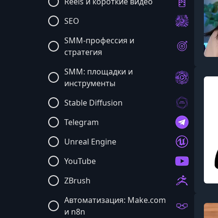
Reels и короткие видео
SEO
SMM-профессия и
стратегия
SMM: площадки и
инструменты
Stable Diffusion
Telegram
Unreal Engine
YouTube
ZBrush
Автоматизация: Make.com
и n8n