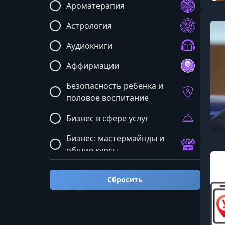
Ароматерапия
Астрология
Аудиокниги
Аффирмации
Безопасность ребёнка и
половое воспитание
Бизнес в сфере услуг
Бизнес: мастермайнды и
общие курсы
Блюда и рецепты
Сбросить
Бренд и реклама
Бухгалтерия