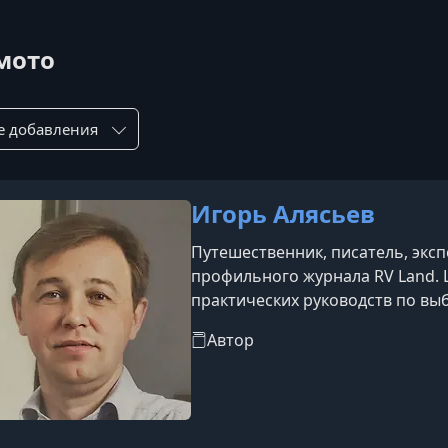
-мото
ровка по:
Игорь Алясьев
Путешественник, писатель, эксп
профильного журнала RV Land. 
практических руководств по выб
колесах. Его книги стали базов
Автор
путешествовать в автодомах ил