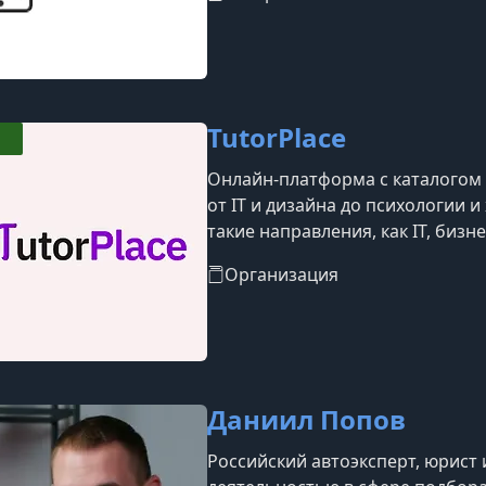
TutorPlace
Онлайн-платформа с каталогом б
от IT и дизайна до психологии 
такие направления, как IT, бизн
блогинг, уход за собой, професс
Организация
Даниил Попов
Российский автоэксперт, юрист