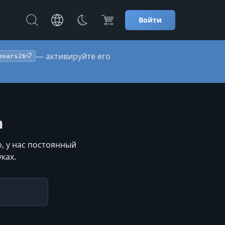
Войти
— активируйте его
years26
📋
n
, у нас постоянный
ках.