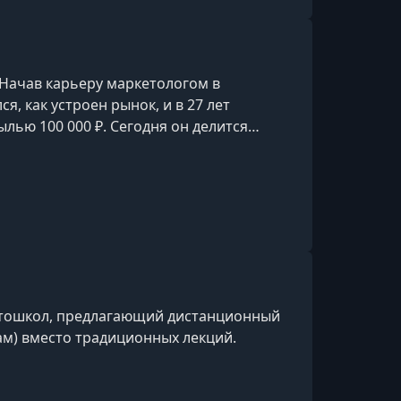
 Начав карьеру маркетологом в
я, как устроен рынок, и в 27 лет
лью 100 000 ₽. Сегодня он делится
и, которые помогают продавать
. Ведёт обучающий контент на YouTube и
то Авто и Авто.ру, а также сотрудничает с
втошкол, предлагающий дистанционный
м) вместо традиционных лекций.