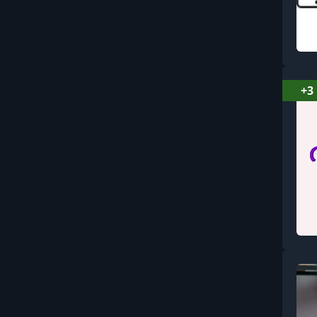
Вайбкодинг и AI-
разработка
Видеомонтаж и
постпродакшн
+3
Видеосъёмка: основы и
операторское мастерство
Витамины, минералы и
БАДы
Влияние, манипуляции и
профайлинг
Вокал
Воспитание: поведение,
границы, кризисы
Всемирная история