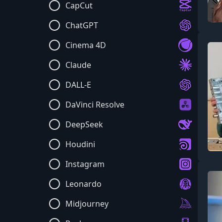
CapCut
ChatGPT
Cinema 4D
Claude
DALL-E
DaVinci Resolve
DeepSeek
Houdini
Instagram
Leonardo
Midjourney