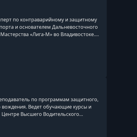
сперт по контраварийному и защитному
спорта и основателем Дальневосточного
Мастерства «Лига-М» во Владивостоке.
у на базе РГУФКСМиТ, переняв
а Эрнеста Цыганкова. С 2009 года
ного уровня совершенствовать свои
оей практике успешно сочетает теорию с
еподаватель по программам защитного,
 вождения. Ведет обучающие курсы и
м Центре Высшего Водительского