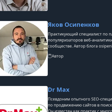
Яков Осипенков
Практикующий специалист по пл
популяризаторов веб-аналитик
сообществе. Автор блога osipen
Analytics, электронной книги «Go
Автор
электронного издания по Google
обучающих материалов. Работа
рекламе в компании Convert Mo
мобильному трафи
Dr Max
Псевдоним опытного SEO-специ
по продвижению сайтов в поиско
Он известен как практик с мног