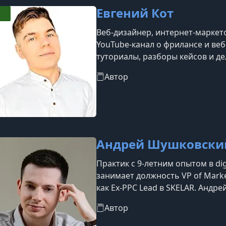
Евгений Кот
Веб-дизайнер, интернет-маркет
YouTube-канал о фрилансе и веб
туториалы, разборы кейсов и д
создании сайтов и настройке р
Автор
Андрей Шушковски
Практик с 9-летним опытом в di
занимает должность VP of Marke
как Ex-PPC Lead в SKELAR. Андр
Google (LCS support) и ведет пр
Автор