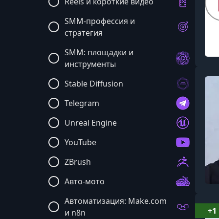
Reels и короткие видео
SMM-профессия и
стратегия
SMM: площадки и
инструменты
Stable Diffusion
Telegram
Unreal Engine
YouTube
ZBrush
Авто-мото
Автоматизация: Make.com
+1
и n8n