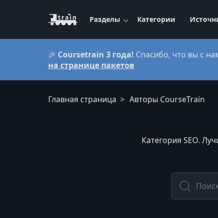
Разделы
Категории
Источн
🎉
Coursetrain 3 года!
Спасибо, что вы с на
на странице пакетов
Главная страница
Авторы CourseTrain
Категория SEO. Луч