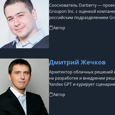
Сооснователь Darberry — проек
Groupon Inc. с оценкой компани
российским подразделением Gro
директора.Также является соосн
Автор
образовательной платформы Prod
Дмитрий Жечков
Архитектор облачных решений 
на разработке и внедрении реш
Yandex GPT и курирует сценарии
внутренней ML/AI-командой и п
Автор
интеграцией больших языковых 