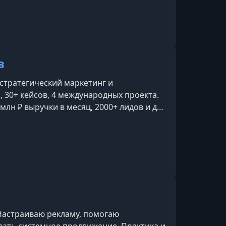
 «E-commerce. Кращі» у 2020 та 2021
Ділова репутація» Клубу ділових людей
асник бізнес-клуб
в
стратегический маркетинг и
, 30+ кейсов, 4 международных проекта.
млн ₽ выручки в месяц, 2000+ лидов и до
 Настраиваю рекламу, помогаю