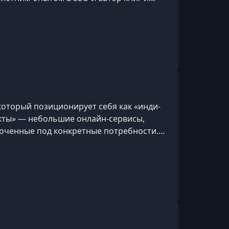
а реальные задачи оптимизации и
 выдачи.
оторый позиционирует себя как «инди-
укты» — небольшие онлайн-сервисы,
точенные под конкретные потребности.
 выручкой, ошибками, анализом — чтобы
е при небольшом бюджете