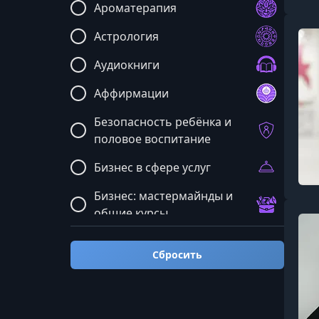
Ароматерапия
Астрология
Аудиокниги
Аффирмации
Безопасность ребёнка и
половое воспитание
Бизнес в сфере услуг
Бизнес: мастермайнды и
общие курсы
Блюда и рецепты
Сбросить
Бренд и реклама
Бухгалтерия