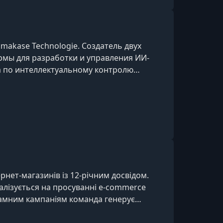
makase Technologie. Создатель двух
ормы для разработки и управления ИИ-
иса по интеллектуальному контролю
ает в сфере IT и свыше четырёх лет
нном обучении.
ернет-магазинів із 12-річним досвідом.
іалізується на просуванні e-commerce
ламним кампаніям команда генерує
овленнях. Постійний спікер освітніх