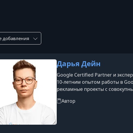
ровка по:
Дарья Дейн
Google Certified Partner и эксп
10-летним опытом работы в Goog
рекламные проекты с совокупн
странах. Масштабирует междуна
Автор
крупнейших онлайн-школ, предст
Google Ads удалось увеличить вы
выступает спикером ведущих м