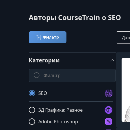
Авторы CourseTrain о SEO
Сорти
Фильтр
Категории
Поиск по категории
SEO
3Д Графика: Разное
Adobe Photoshop