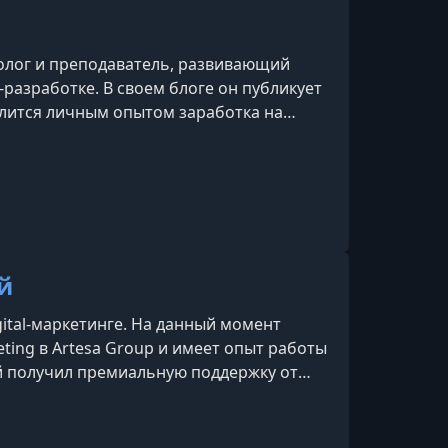
олог и преподаватель, развивающий
-разработке. В своем блоге он публикует
елится личным опытом заработка на
екламы.
й
gital-маркетинге. На данный момент
ting в Artesa Group и имеет опыт работы
ей получил премиальную поддержку от
оекты с бюджетами от $50,000 в месяц.