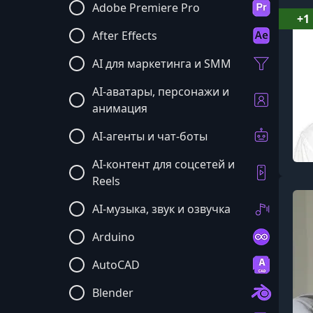
Adobe Premiere Pro
+1
After Effects
AI для маркетинга и SMM
AI-аватары, персонажи и
анимация
AI-агенты и чат-боты
AI-контент для соцсетей и
Reels
AI-музыка, звук и озвучка
Arduino
AutoCAD
Blender