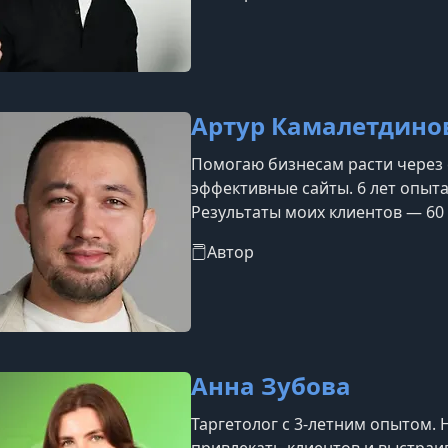
заходів Prom.ua. Лауреат премії
роках. Відзначений нагородою «
України у 2014 та 2016 роках. Уч
Артур Камалетдино
Помогаю бизнесам расти через 
эффективные сайты. 6 лет опыта
Результаты моих клиентов — 60 
500 заявок в день.
Автор
Анна Зубова
Таргетолог с 3-летним опытом.