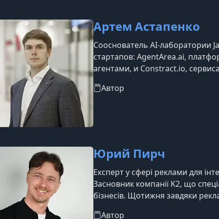
Артем Астапенко
Сооснователь AI-лаборатории Ja
стартапов: AgentArea.ai, платф
агентами, и Constract.io, серв
ремонта.Более десяти лет работ
Автор
специализируется на AI и маши
Юрий Пирч
Експерт у сфері реклами для інт
Засновник компанії K2, що спец
бізнесів. Щотижня завдяки рек
клієнтам понад 30 млн грн у зам
Автор