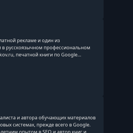
атной рекламе и один из
и в русскоязычном профессиональном
kov.ru, печатной книги по Google
ogle Analytics 4: Веб-потоки»,
 Tag Manager и ряда других бесплатных
л ведущим специалистом по контекстной
nster, а также менеджером по
алиста и автора обучающих материалов
вых системах, прежде всего в Google.
олетним опытом в SEO и автор книг и