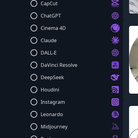
CapCut
ChatGPT
Cinema 4D
Claude
DALL-E
DaVinci Resolve
DeepSeek
Houdini
Instagram
Leonardo
Midjourney