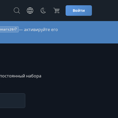
Войти
— активируйте его
years26
📋
с постоянный набора
.