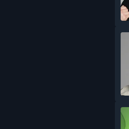
Вайбкодинг и AI-
разработка
Видеомонтаж и
постпродакшн
Видеосъёмка: основы и
операторское мастерство
Витамины, минералы и
БАДы
Влияние, манипуляции и
профайлинг
Вокал
Воспитание: поведение,
границы, кризисы
Всемирная история