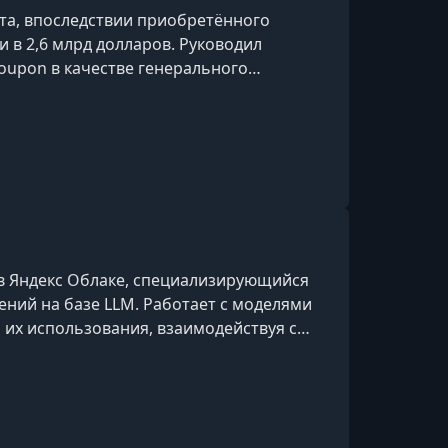
та, впоследствии приобретённого
и в 2,6 млрд долларов. Руководил
upon в качестве генерального
ователем United Investors и
uct University.
в Яндекс Облаке, специализирующийся
ений на базе LLM. Работает с моделями
 их использования, взаимодействуя с
оддерживая проекты, связанные с
моделей в продукты и сервисы.