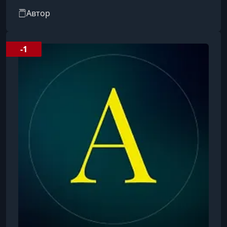
креативных профессий. В своей работе она
Автор
помогает творческим профессионалам
разбираться в правовых нюансах их
деятельности, грамотно выстраивать
-1
процессы и защищать свои интересы.В своих
материалах Анастасия просто и доступно
объясняет, какие юридические аспекты важно
учитывать при работе с заказчиками,
создании контента, оформлении д