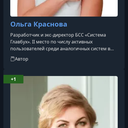
Ольга Краснова
Разработчик и экс-директор БСС «Система
Главбух». II место по числу активных
пользователей среди аналогичных систем в
Рунете. В подчинении 200 сотрудников, вместе
Автор
мы вышли на второе место в России среди
справочных систем для бухгалтеров.
Руководитель школы Финансовых экспертов,
+1
автор топовых курсов «Удаленный бухгалтер
для физлиц»: 97% положительных отзывов от
учеников. Помогла уже более 3500
бухгалтерам стать свободнее, больше
зарабатывать и пол