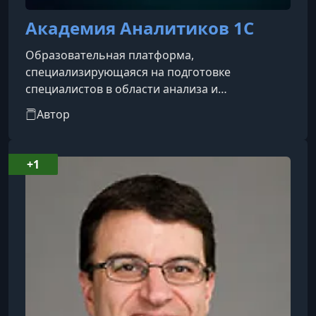
​Академия Аналитиков 1С
Образовательная платформа,
специализирующаяся на подготовке
специалистов в области анализа и
оптимизации бизнес-процессов с
Автор
использованием программных продуктов 1С.
Ключевой курс академии — «Аналитик 1С с
нуля до про», предназначенный для обучения
+1
как новичков, так и опытных пользователей,
стремящихся углубить свои знания в сфере
аналитики 1С.