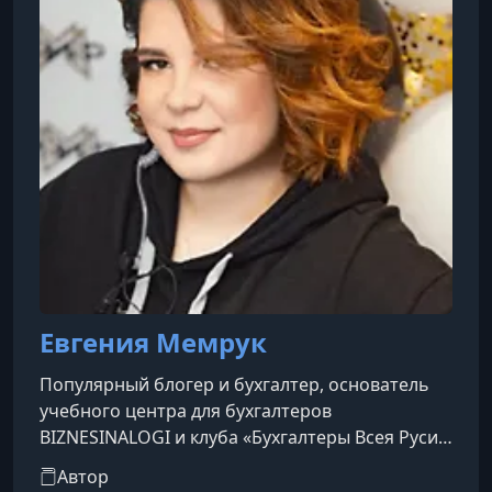
получил степень МБА с отличием и степень
доктора де
Евгения Мемрук
Популярный блогер и бухгалтер, основатель
учебного центра для бухгалтеров
BIZNESINALOGI и клуба «Бухгалтеры Всея Руси»,
спикер на федеральных мероприятиях и автор
Автор
известных блогов для бухгалтеров. Несмотря