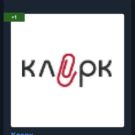
на свою занятость, продолжает лично
работать с клиентами в 1С и готова делиться
+1
своими лайфхаками.
Клерк