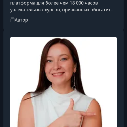
платформа для более чем 18 000 часов
увлекательных курсов, призванных обогатить
и улучшить вашу жизнь. Академически
Автор
всеобъемлющие и неустанно увлекательные,
наши курсы позволяют учащимся на
протяжении всей жизни встретиться лицом к
лицу с величайшими профессорами мира и
профильными экспертами по самым разным
темам: от науки и истории до философии и
религии, путешествий и профессионального
роста. Всегда без рекл