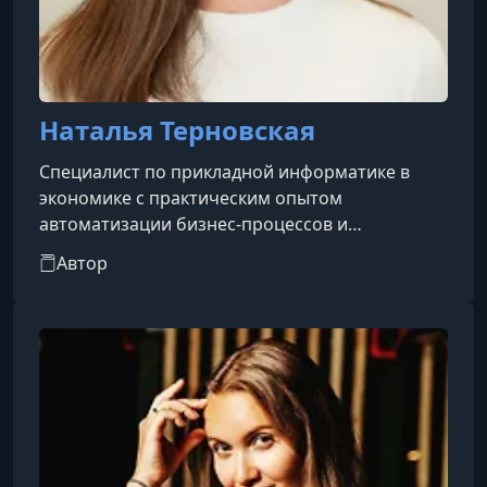
Наталья Терновская
Специалист по прикладной информатике в
экономике с практическим опытом
автоматизации бизнес-процессов и
управленческого учёта. В своей работе она
Автор
помогает выстраивать эффективную систему
учёта и анализа с использованием 1С:УНФ,
делая сложные экономические и технические
инструменты понятными и применимыми в
повседневной деятельности бизнеса.