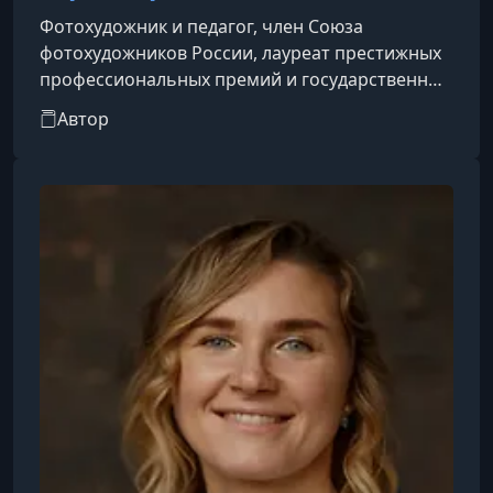
Фотохудожник и педагог, член Союза
фотохудожников России, лауреат престижных
профессиональных премий и государственных
стипендий РФ. Работает на стыке
Автор
психологического портрета, пейзажа и арт-
фотографии, сочетая авторские техники с
современными технологиями. Преподаёт и
проводит мастер-классы для международной
аудитории, его ученики успешно реализуются
в конкурсах и выставочных проектах по всему
миру.