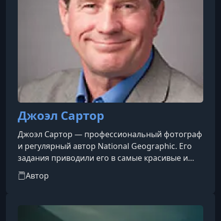
Джоэл Сартор
Джоэл Сартор — профессиональный фотограф
и регулярный автор National Geographic. Его
задания приводили его в самые красивые и
сложные уголки мира, где он встречался с
Автор
разнообразной дикой природой во всех 50
штатах США и на всех семи континентах.
Недавно его признали стипендиатом National
Geographic за работу над проектом "The Photo