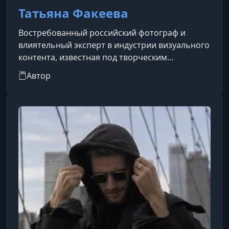
Татьяна Факеева
Востребованный российский фотограф и
влиятельный эксперт в индустрии визуального
контента, известная под творческим
псевдонимом tanyafake. За годы
Автор
профессиональной карьеры она
зарекомендовала себя как мастер
коммерческой, портретной и fashion-съемки,
чьи работы украшали страницы таких
престижных изданий, как L`Officiel. Помимо
творческой деятельности, Татьяна активно
занимается образованием, создавая авторские
курсы по ретуши и ведению визуальног