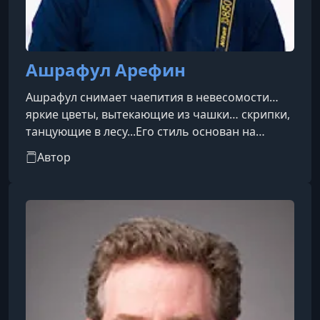
Ашрафул Арефин
Ашрафул снимает чаепития в невесомости…
яркие цветы, вытекающие из чашки… скрипки,
танцующие в лесу...Его стиль основан на
создании уникальных композиций, чтобы
Автор
рассказывать волшебные истории о
повседневных предметах. И все это — не
выходя из дома.Я попробовал сам, и это одно
из самых волшебных впечатлений, которые я
когда-либо испытывал в фотографии.
Неудивительно, что его уникальный стиль
привлек более 120 000 подписчиков в
интернете и более 10