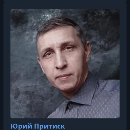
сильнейших специалистов в этом жанре в
России. За годы преподавательской
деятельности обучение у неё прошли свыше
14 000 учеников из разных стран мира. Елена
также известна как медийная личность и
блогер с аудиторией более 2 миллионов
подписчиков в Instagr
Юрий Притиск