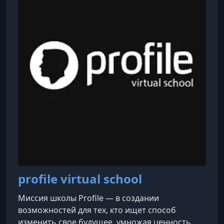
профильными экспертами по самым разным
темам: от науки и истории до философии и
религии, путешествий и профессионального
роста. Всегда без рекл
profile virtual school
Миссия школы Profile — в создании
возможностей для тех, кто ищет способ
изменить свое будущее, умножая ценность