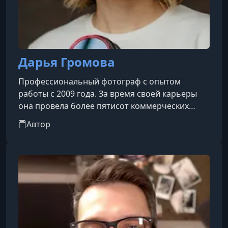
Дарья Громова
Профессиональный фотограф с опытом
работы с 2009 года. За время своей карьеры
она провела более пятисот коммерческих
съёмок и сформировала крупное онлайн-
Автор
сообщество, которое сегодня насчитывает
свыше 100 тысяч подписчиков в её
социальных сетях (@dariiagromova).С 2016 года
она обучает фотографии по всему миру,
организует фототуры и фотофестивали,
выступает спикером на ведущих
фотомероприятиях и создаёт собственные
образовательные программы для нач