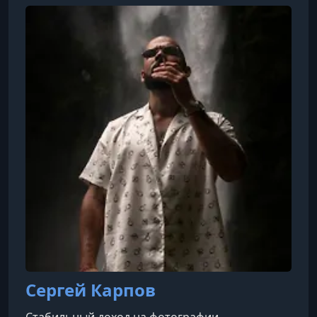
материалов: от блогов и онлайн-курсов до
электронных книг, шпаргалок и пресетов.
Команда из 13 человек и 50 внештатных
авторов публикует 18 бесплатных статей в
неделю, охватывая широкий спектр тем,
связанных с фотогра
Сергей Карпов