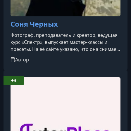
Соня Черных
Фотограф, преподаватель и креатор, ведущая
курс «Спектр», выпускает мастер-классы и
пресеты. На её сайте указано, что она снимает
по всему миру и делится своим опытом с
Автор
учениками любого уровня.Кроме фотографии,
Соня Черных участвует в проектах по
интерьерному дизайну: её студия работает с
+3
натуральными фактурами и концепцией
адаптации пространства под образ жизни
клиента.