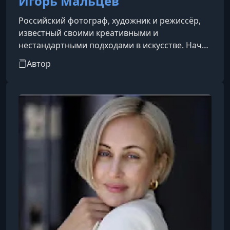
Игорь Мальцев
Российский фотограф, художник и режиссёр,
известный своими креативными и
нестандартными подходами в искусстве. Начав
свою карьеру в Красноярске, он быстро
Автор
завоевал внимание благодаря уникальному
стилю, сочетая элементы сюрреализма и моды
в своих работах. В начале 2023 года Игорь
переехал в Москву, стремясь расширить свои
творческие горизонты и найти новые
источники вдохновения.