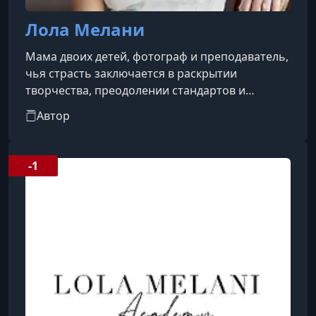
Лола Мелани
Мама двоих детей, фотограф и преподаватель,
чья страсть заключается в раскрытии
творчества, преодолении стандартов и
создании жизни, наполненной вашим
Автор
предназначением.В 2012 году она основала
свою фотографическую империю прямо в
маленькой гостиной своей квартиры в
-1
Бруклине. С тех пор она развивала мастерство
в создании уникальных снимков, передающих
красоту материнства, ожидания ребенка и
женской повседневной жизни. Её путь был
полон вызовов: от