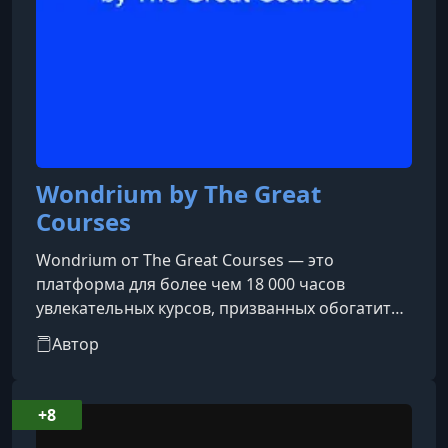
Wondrium by The Great
Courses
Wondrium от The Great Courses — это
платформа для более чем 18 000 часов
увлекательных курсов, призванных обогатить
и улучшить вашу жизнь. Академически
Автор
всеобъемлющие и неустанно увлекательные,
наши курсы позволяют учащимся на
протяжении всей жизни встретиться лицом к
+8
лицу с величайшими профессорами мира и