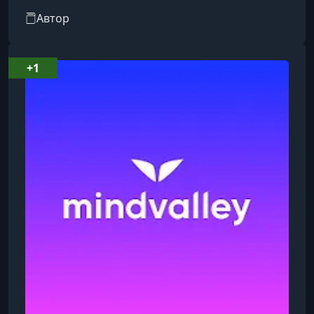
включает разработку и управление рядом
Автор
трансформационных проектов: Основатель и
бывший CEO InfoSpace, одного из крупнейших
интернет-сервисов Силиконовой долины
+1
конец 1990-х, который в разгар dot‑com‑бума
оценивался в миллиарды. Сооснователь Moon
Express (2010), компании, которая получила
право добывать ресурсы на Луне и строит
планы п