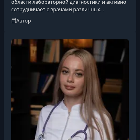
области лабораторной диагностики и активно
сотрудничает с врачами различных
направлений. Помимо этого, он является
Автор
практикующим нутрициологом, совмещая
работу с анализами с непосредственной
практикой телесной терапии. Такой подход
позволяет глубоко понимать взаимосвязь
внешних проявлений и внутренних процессов
организма. Приём ведётся очно, в клинических
условиях. Дополнительную профессиональную
подготовку п