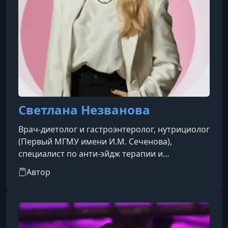
Светлана Незванова
Врач-диетолог и гастроэнтеролог, нутрициолог
(Первый МГМУ имени И.М. Сеченова),
специалист по анти-эйдж терапии и
организатор здравоохранения с более чем 13-
Автор
летним опытом работы. Член Ассоциации
врачей превентивной и интегративной
медицины PreventAge, участник Ассоциации
спикеров СНГ.