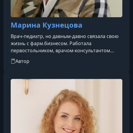
Марина Кузнецова
Врач-педиатр, но давным-давно связала свою
жизнь с фарм.бизнесом. Работала
первостольником, врачом-консультантом
торгового зала аптеки, консультантом по
Автор
фарм. мерчендайзингу, тренинг-
менеджером.Автор нескольких десятков
статей в журналах «Аптекарь», «Новая аптека»,
«Российские аптеки» (2011—2014 гг.). С 2009 г.
по 2016 г. — врач-методист и тренер по
продукту в крупной ортопедической компании.