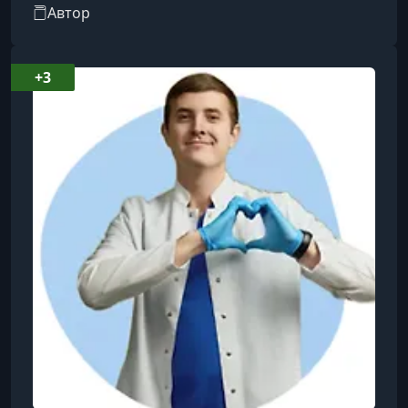
«Пшеничный живот» («Wheat Belly»), в котором
Автор
утверждает, что отказ от пшеницы и злаков
может привести к значительному улучшению
здоровья, включая снижение веса и
+3
уменьшение воспалительных процессов. В
своей последней книге «Суперкишечник»
(«Super Gut») Дэвис фокусируется на
восстановлении микробиома кишечника для
достижения оптима