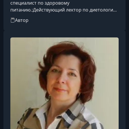
специалист по здоровому
питанию.:Действующий лектор по диетологии
в государственном проекте «Московское
Автор
Долголетие».Выпускница ведущих западных
школ нутрициологии и здоровья.Член
ассоциации нутрициологов и детокс-
коучей.Приглашенный эксперт в крупных
корпоративных компаниях, радиостанциях и
организациях, посвященных здоровому
образу жизни.Автор комплексных программ по
восстановлению здоровья, благодаря которым
боле