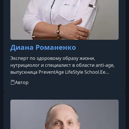
Диана Романенко
Эксперт по здоровому образу жизни,
нутрициолог и специалист в области anti-age,
выпускница PreventAge LifeStyle School.Ее
глубокие знания в сфере немедикаментозного
Автор
оздоровления помогут вам в короткие сроки
обрести здоровье и жизненную энергию.