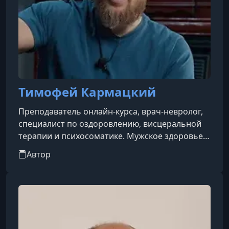
Тимофей Кармацкий
Преподаватель онлайн-курса, врач-невролог,
специалист по оздоровлению, висцеральной
терапии и психосоматике. Мужское здоровье
— тема деликатная, ранимая, но всегда
Автор
решаемая! И я за то, чтобы решать эти
проблемы экологично, без стресса и удара по
самооценке. Для этого нужно понимать, какие
процессы происходят у вас там, внизу. Ведь
для природы эта функция крайне важна,
поэтому всё восстанавливается достаточно