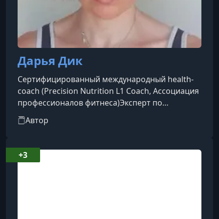
Дарья Дик
Сертифицированный международный health-
coach (Precision Nutrition L1 Coach, Ассоциация
профессионалов фитнеса)Эксперт по
управлению весом и психологии пищевых
Автор
привычекСтарший куратор проекта «Инстинкт
стройности» под руководством Натали
ЛуговскихАвтор публикаций в ведущих
+3
СМИПубличный спикер и лектор