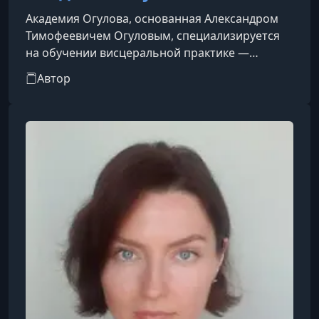
Академия Огулова, основанная Александром
Тимофеевичем Огуловым, специализируется
на обучении висцеральной практике —
методике оздоровления через массаж
Автор
внутренних органов. Этот метод,
разработанный и популяризованный
Огуловым, применяется для нормализации
работы органов и улучшения общего
состояния организма. Академия предлагает
широкий выбор курсов, как в очном, так и
онлайн-формате, позволяя учащимся изучать
техники самомассажа, функциональной