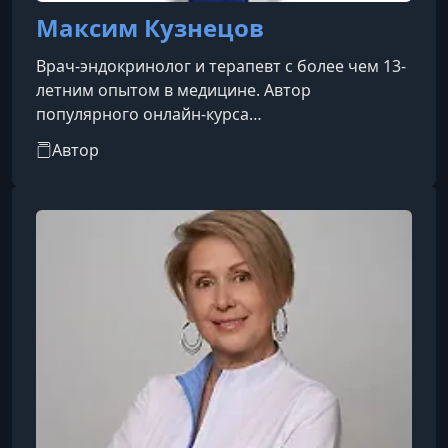
Максим Кузнецов
Врач-эндокринолог и терапевт с более чем 13-
летним опытом в медицине. Автор
популярного онлайн-курса
«Обезжириватель».За пять лет работы в
Автор
больнице скорой помощи и более трех лет
консультирования в реанимации накопила
уникальный практический опыт. Уже шесть лет
помогает людям снижать вес, опираясь
исключительно на доказательную медицину,
без использования непроверенных методов и
псевдонаучных подходов.