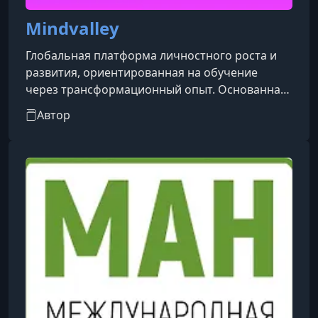
Mindvalley
Глобальная платформа личностного роста и
развития, ориентированная на обучение
через трансформационный опыт. Основанная
в 2002 году Вишеном Лахиани и Майклом
Автор
Рейнингом, компания базируется в
Куала‑Лумпуре и предлагает свыше 100
онлайн-программ («Quests») по таким
направлениям, как медитация, здоровье,
отношения, карьера и духовность