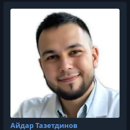
Айдар Тазетдинов