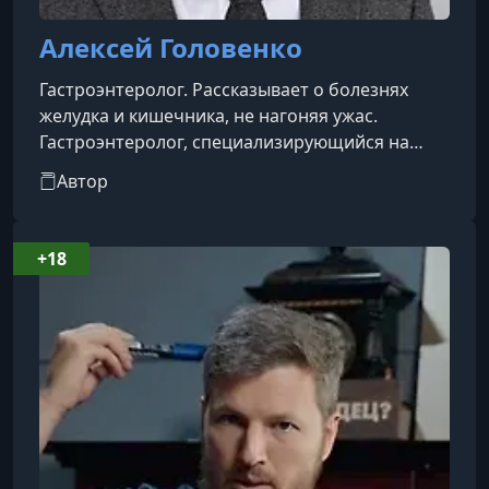
Алексей Головенко
Гастроэнтеролог. Рассказывает о болезнях
желудка и кишечника, не нагоняя ужас.
Гастроэнтеролог, специализирующийся на
лечении воспалительных заболеваний
Автор
кишечника. Преподаватель
гастроэнтерологии, создатель курсов для
врачей о воспалительных и функциональных
+18
болезнях кишечника. Соавтор национальных
клинических рекомендаций по лечению
болезни Крона, язвенного колита и синдрома
раздраженного кишечника. Спикер
медицинских конференций и приглашенный