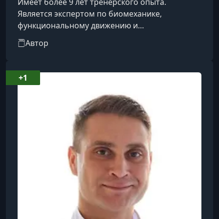
Имеет более 9 лет тренерского опыта.
Является экспертом по биомеханике,
функциональному движению и
восстановительным тренировкам. Помог
Автор
более 3000 подопечным за время своей
тренерской деятельности. Кандидат в мастера
спорта по лёгкой атлетике, имеет высшее
+1
образование в области физической культуры и
множество курсов повышения квалификации.
Сертифицированный тренер по системе,
одобренной Pilates Method Alliance
(организация, регулирующая метод Пил