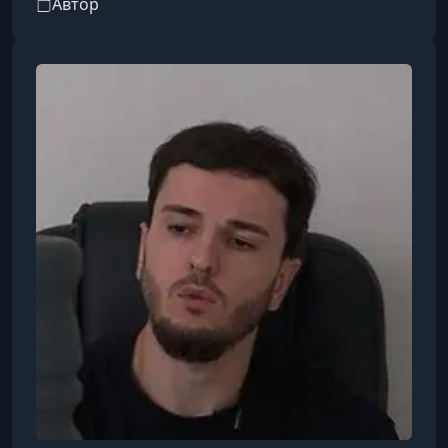
Автор
имеет звание кандидата в мастера спорта по
художественной гимнастике.Любовь к спорту и
движению появилась еще в детстве и
переросла в профессиональный интерес к
гармоничному развитию тела. С самого начала
тренерской карьеры она постоянно
совершенствует свои навыки, изучает новые
методики и напра