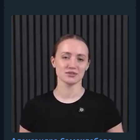
женского здоровья и работы с тазовым дном,
диагностики и коррекции осанки, укрепления и
активации ягодичных мышц, а также других
методик, направленных на улучшение
качества движения и самочувствия. Её
авторские продукты уже прошли более 15 000
девушек, помогая им работать с телом и
достигать гармонии между з