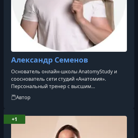
Александр Семенов
Основатель онлайн-школы AnatomyStudy и
сооснователь сети студий «Анатомия».
Персональный тренер с высшим
педагогическим образованием, автор
Автор
тренажёра «КАЧАЙ.НОГА». Совместно с
компанией «Нейротех» разработал
электромиограф для специалистов фитнес-
+1
индустрии.