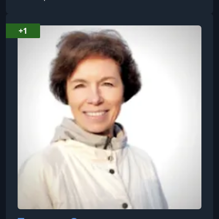
метод, разработанный более 25 лет назад,
сочетает в себе динамическое воображение,
анатомическое воплощение и педагогические
+1
навыки для улучшения осознания тела и
эффективности движений.Франклин получил
степень бакалавра наук в Университете
Цюриха и степень бакалавра изящных
искусств в Шко