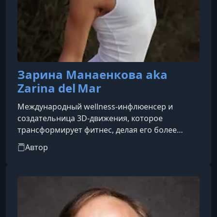
Зарина Манаенкова aka
Zarina del Mar
Международный wellness‑инфлюенсер и
создательница 3D‑движения, которое
трансформирует фитнес, делая его более
осознанным и без травм.
Автор