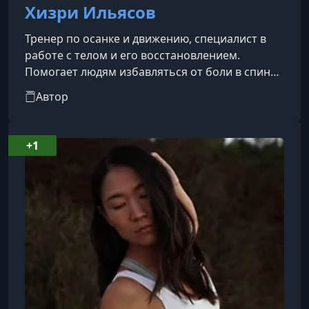
Хизри Ильясов
Тренер по осанке и движению, специалист в
работе с телом и его восстановлением.
Помогает людям избавляться от боли в спине,
улучшать подвижность и формировать
Автор
здоровую, красивую осанку. Убеждён, что
жизнь без боли и ограничений возможна для
каждого — и делится с учениками
+1
эффективными методами и опытом, чтобы это
стало реальностью.