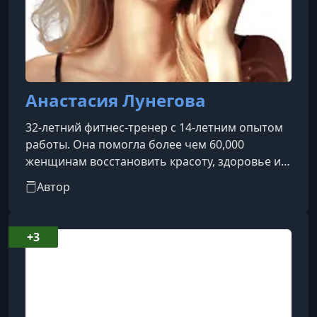
Анастасия Лунегова
32-летний фитнес-тренер с 14-летним опытом
работы. Она помогла более чем 60,000
женщинам восстановить красоту, здоровье и
уверенность в своем теле, используя
Автор
неизнурительные методы тренировок. Её
методики направлены на укрепление как
глубоких, так и поверхностных мышц,
+3
формирование женственных форм и
сохранение здоровья суставов.