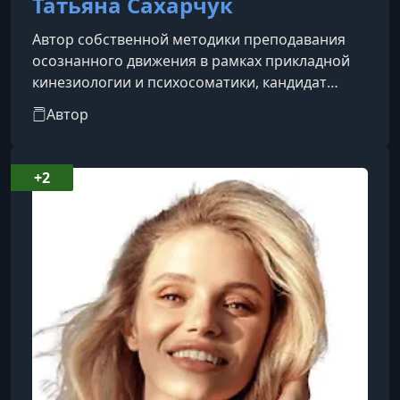
Татьяна Сахарчук
Автор собственной методики преподавания
осознанного движения в рамках прикладной
кинезиологии и психосоматики, кандидат
педагогических наук. Интерес к восточным
Автор
практикам зародился в студенческие годы, что
привело к увлечению гимнастикой
тайдзицюань, результатом которого стала
+2
написанная диссертация.В 2008 году
познакомилась с практикой В.С. Бойко, где
получила важные ответы касательно
осознанности и терапевтического эффекта
йоги. С 2011 года нач