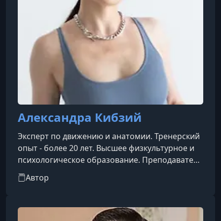
Александра Кибзий
Эксперт по движению и анатомии. Тренерский
опыт - более 20 лет. Высшее физкультурное и
психологическое образование. Преподаватель
центра ПРАКТИКА, швейцарской школы Art of
Автор
Motion, Franklin Method, Polestar Pilates.
Спикер медицинских и фитнес-конференций.
Научный редактор книги "Локомоции
человека". Автор курсов ТАЗОВОЕ ДНО 360 и