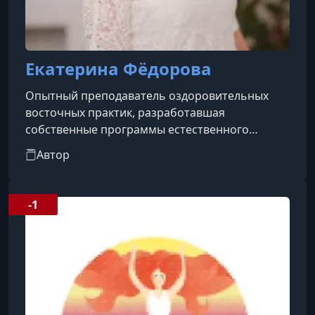
Екатерина Фёдорова
Опытный преподаватель оздоровительных
восточных практик, разработавшая
собственные программы естественного
восстановления и омоложения организма:
Автор
«Красота через здоровье», «Возрождение
женщины», «Здоровый позвоночник» и
«Омолаживающая программа для лица».Имеет
-1
профильное высшее образование Уральского
государственного университета физической
культуры, специализируясь на методиках
оздоровительных технологий Востока,
включая йогу, аюрведу, цигун, уш