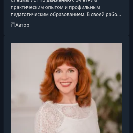
Специалист по движению с 5-летним
практическим опытом и профильным
педагогическим образованием. В своей работе
она опирается на принципы биомеханики,
Автор
осознанного движения и постепочного
прогресса, уделяя особое внимание
безопасности, качеству выполнения
упражнений и формированию устойчивых
двигательных навыков.