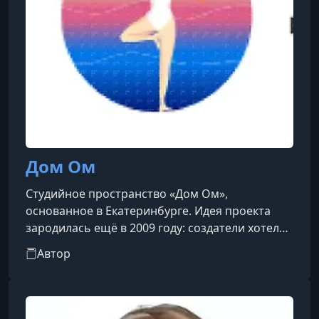
Дом Ом
Студийное пространство «Дом Ом»,
основанное в Екатеринбурге. Идея проекта
зародилась ещё в 2009 году: создатели хотели
не просто открыть йога-центр, а создать
Автор
«дом», в котором каждый чувствует себя уютно
и защищённо. Подчеркивается ламповая
атмосфера с этно-музыкой и травяным чаем
для гостей.Команда тщательно отбирает