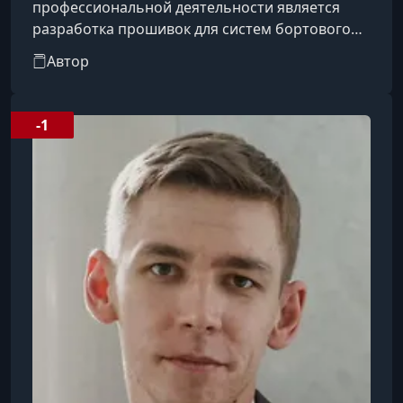
профессиональной деятельности является
разработка прошивок для систем бортового
радиотехнического комплекса космического
Автор
аппарата на базе микроконтроллеров STM32, а
также создание программного обеспечения
для поточного функционального
-1
тестирования модулей и печатных плат. Он
отвечает за методическую подготовку и
обучение младших специалистов в области
«Микроконтроллеры в Embedded 1440».Имеет
десятилетний опыт работы в Fu