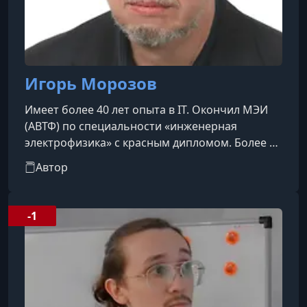
Игорь Морозов
Имеет более 40 лет опыта в IT. Окончил МЭИ
(АВТФ) по специальности «инженерная
электрофизика» с красным дипломом. Более 15
лет проработал в области embedded-
Автор
разработки, а ещё около 15 лет посвятил
управлению IT-проектами в роли «играющего
тренера» — формату, который считает своей
-1
наиболее сильной и любимой областью.На
раннем этапе карьеры занимался разработкой
аппаратуры цифровой обработки сигналов для
систем связи в НИИ, где создал компактный ци