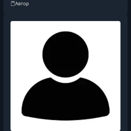
Получил широкую известность благодаря
Автор
научно-практическим трудам,
ориентированным на начинающих инженеров
и радиолюбителей. Его ключевая работа —
интерактивный самоучитель «Электроника. От
азов до создания практических устройств» (в
соавторстве с М.И. Штерном). В своих книгах
Сощенко успешно совмещает
фундаментальную теорию с пошагов