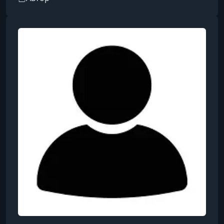
практическую направленность и способность
понятно объяснять сложные технические
процессы как для начинающих
радиолюбителей, так и для продвинутых
разработчиков.