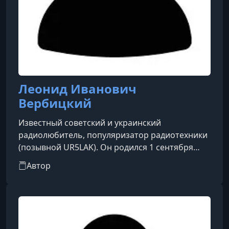
Леонид Иванович
Вербицкий
Известный советский и украинский
радиолюбитель, популяризатор радиотехники
(позывной UR5LAK). Он родился 1 сентября
1947 года. Стал первым радиооператором КВ и
Автор
УКВ диапазонов в городе Балаклея
Харьковской области. Первую радиосвязь на
самодельной аппаратуре успешно провел в
1965 году. Леонид Иванович — мастер спорта
Украины по радиосвязи и судья первой