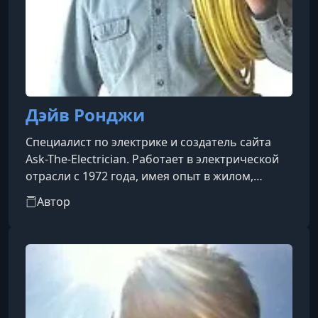
Дэйв Ронджи
Специалист по электрике и создатель сайта
Ask-The-Electrician. Работает в электрической
отрасли с 1972 года, имея опыт в жилом,
коммерческом и промышленном
Автор
строительстве, а также в ремонте и
расширении зданий. Будучи лицензированным
электрическим подрядчиком, Дэйв сталкивался
с многочисленными случаями, когда люди,
желая сэкономить, выполняли опасные
электрические работы своими руками, что
приводило к угрозам возгораний и проблемам