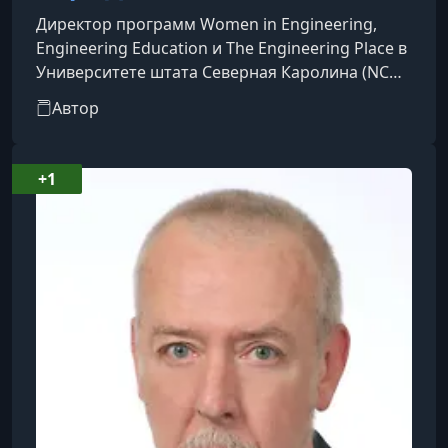
Директор программ Women in Engineering,
Engineering Education и The Engineering Place в
Университете штата Северная Каролина (NC
State University), где она получила степень PhD
Автор
по электротехнике. Ранее работала в
компаниях Texas Instruments и Bell
Laboratories. Лауреат Президентской премии
+1
за выдающиеся достижения в наставничестве
в области математики, естественных наук и
инженерии. Имеет статус fellow Института
инженеров по электротехнике и элек