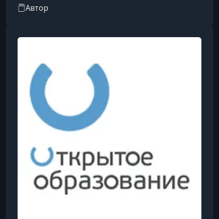
стабильно входит в ТОП-500 лучших учебных
Автор
заведений мира по версии глобального
рейтинга QS World University Rankings и
занимает лидирующие позиции в
национальном рейтинге «Интерфакс», входя в
его ТОП-5.МИСИС демонстрирует высокий
уровень в международных предметных и
отраслевых рейтингах: он входит в ТОП-30 QS
по направлению «Инжиниринг