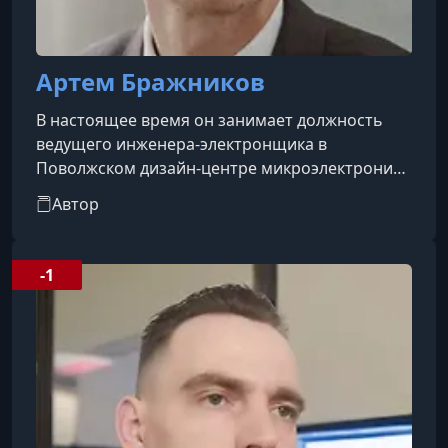
Артем Бражников
В настоящее время он занимает должность
ведущего инженера-электронщика в
Поволжском дизайн-центре микроэлектроники
«Бином», где отвечает за разработку
Автор
принципиальных схем, проектирование
топологии печатных плат и создание firmware
для микроконтроллеров. До этого в течение
-1
трёх лет работал инженером-электронщиком
на фрилансе, выполняя полный цикл
разработки — от схемотехники до
изготовления корпусов приборов.Имеет опыт
педагогической деятельности: