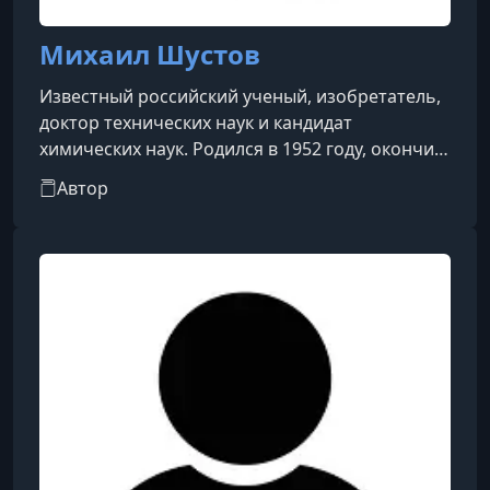
Михаил Шустов
Известный российский ученый, изобретатель,
доктор технических наук и кандидат
химических наук. Родился в 1952 году, окончил
Томский политехнический институт и долгие
Автор
годы занимался научной и преподавательской
деятельностью. Он является признанным
экспертом в области физической химии,
электроники и методов обработки
информации. Михаил Шустов получил
широкую известность как невероятно
продуктивный автор научно-популярных книг,
учебных пособий и инт