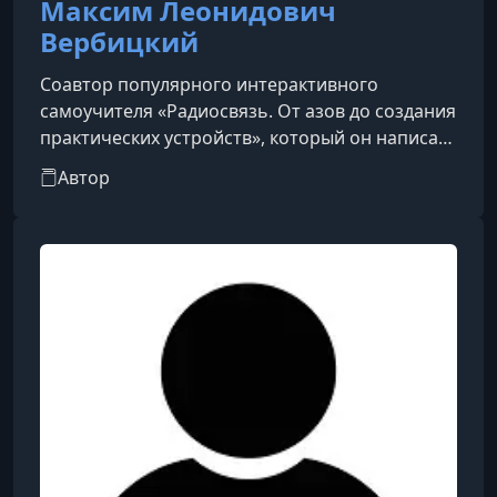
Максим Леонидович
Вербицкий
Соавтор популярного интерактивного
самоучителя «Радиосвязь. От азов до создания
практических устройств», который он написал
совместно с известным радиолюбителем
Автор
Леонидом Ивановичем Вербицким.