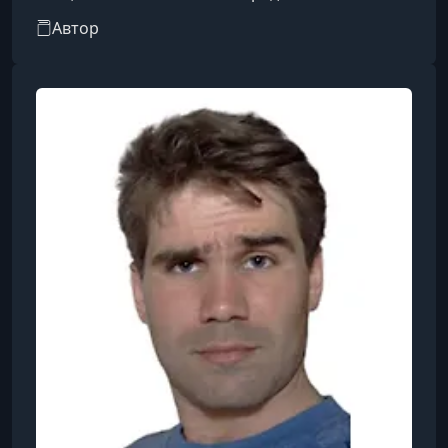
направления от программирования и
Автор
тестирования до инфраструктуры,
кибербезопасности, управления и Data
Science. Программы обучения разработаны
для разных уровней подготовки: как для
начинающих, так и для опытных специалистов,
стремящихся получить продвинутые
навыки.Главная цель OTUS — создать
осмысленное обучение, которое соединяе