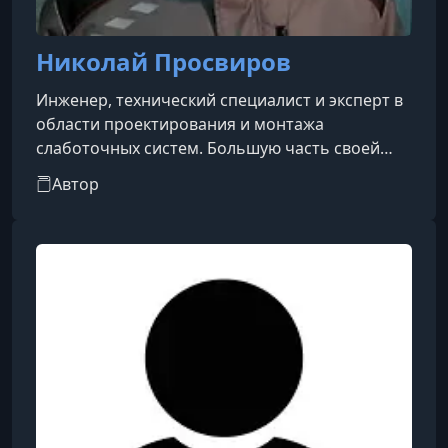
Николай Просвиров
Инженер, технический специалист и эксперт в
области проектирования и монтажа
слаботочных систем. Большую часть своей
профессиональной карьеры он посвятил
Автор
развитию и установке инженерных сетей,
пройдя путь от практического внедрения
десятков объектов до руководящей должности
технического директора в компании «Подряд».
Помимо управленческой и инженерной
деятельности, Николай Олегович активно
занимается подготовкой кадров для отрасли.
Он разработал