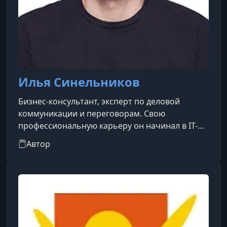
Илья Синельников
Бизнес-консультант, эксперт по деловой
коммуникации и переговорам. Свою
профессиональную карьеру он начинал в IT-
сфере, пройдя путь от разработчика до
Автор
исполнительного директора в коммерческих
компаниях. С 2010 года Синельников активно
сотрудничает с известным Дизайн-бюро
Артёма Горбунова. В организации он сначала
работал руководителем проектов, а затем
занял пост директора Школы бюро. С 2012 года
Илья выступает главным автором и