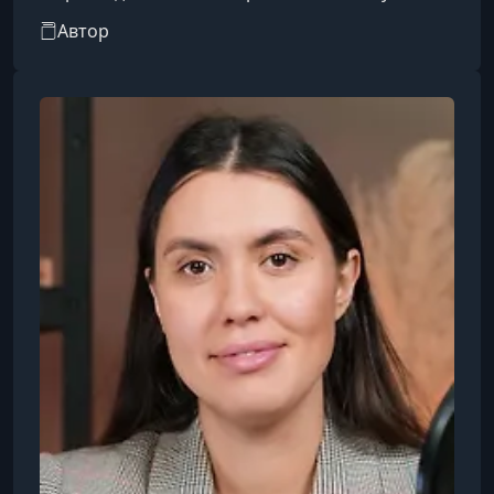
техники, используемые оперативниками таких
Автор
служб, как ЦРУ и ФБР, в течение десяти лет и
адаптировал ключевые приёмы для
применения в бизнесе и повседневной
коммуникации, помогая организациям и
влиятельным людям выстраивать
эффективные процессы взаимодействия и
защиты. Его книга «Convince Like a Spy» (в
переводе примерно «Убеж