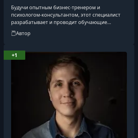
Будучи опытным бизнес-тренером и
психологом-консультантом, этот специалист
разрабатывает и проводит обучающие
программы как для открытой аудитории, так и
Автор
для корпоративных клиентов. Его карьера в
сфере продаж началась ещё в 1997 году, а с
2001 года он реализует собственные курсы,
+1
посвящённые технологиям активных и
этичных продаж, переговорам и психологии
управления. Внедряет эффективные подходы к
командообразованию, развивает навыки
презентации,