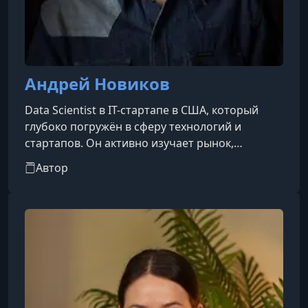
Андрей Новиков
Data Scientist в IT-стартапе в США, который
глубоко погружён в сферу технологий и
стартапов. Он активно изучает рынок,
процессы разработки продуктов, карьерные
Автор
возможности и уровень доходов в IT. Делится
практическим опытом — от прохождения
собеседований и создания IT-продуктов до
разбора технологий и индустрии стартапов.
Также регулярно рассказывает о новых
трендах, историях компаний и процессе
привлечения инвестиций, раскрывая изнутри
динамику