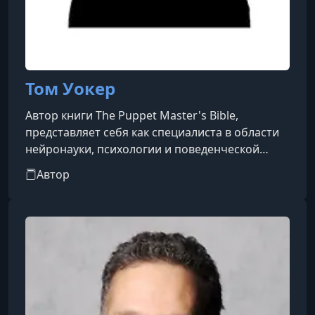
Том Уокер
Автор книги The Puppet Master's Bible,
представляет себя как специалиста в области
нейронауки, психологии и поведенческой
манипуляции. Он утверждает, что разработал
Автор
новую структуру влияния, основанную на
многолетних исследованиях в этих
областях.Однако стоит отметить, что в
интернете появились сомнения относительно
реального существования Тома Уокера.
Некоторые пользователи Reddit утверждают,
что имя "Tom Walker" может быть вымышлен