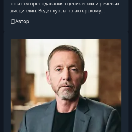
опытом преподавания сценических и речевых
дисциплин. Ведёт курсы по актёрскому
мастерству, технике речи, риторике и
Автор
искусству публичного выступления. Также
работает как радиоведущая, консультант и
индивидуальный наставник.Ольга помогает
ученикам освободиться от речевых и
психофизиологических зажимов, преодолеть
последствия логоневрозов и психологических
травм, связанных с речью. Она ставит
дыхание, голос,