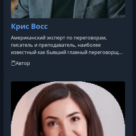
Крис Восс
Американский эксперт по переговорам,
писатель и преподаватель, наиболее
известный как бывший главный переговорщик
ФБР по делам международных похищений. Он
Автор
посвятил 24 года работе в ФБР, где занимался
разрешением кризисных ситуаций, включая
освобождение заложников и предотвращение
террористических угроз.