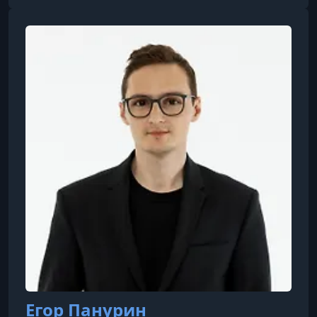
Нарусовой, сенатора Совета
Федерации.Широкую известность получила в
начале 2000-х как телеведущая реалити-шоу
«Дом-2», позже работала на канале «Дождь»,
где вела авторские программы и брала
интервью у российских и зарубежных
политиков, культурных дея
Егор Панурин