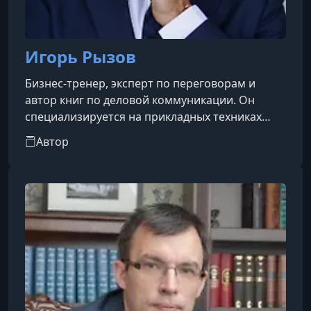
Игорь Рызов
Бизнес-тренер, эксперт по переговорам и
автор книг по деловой коммуникации. Он
специализируется на прикладных техниках
ведения переговоров, управлении
Автор
конфликтами, работе с возражениями и
стратегиях влияния. Рызов проводит
корпоративные тренинги для руководителей и
предпринимателей, выступает на деловых
конференциях и ведёт образовательные
программы.