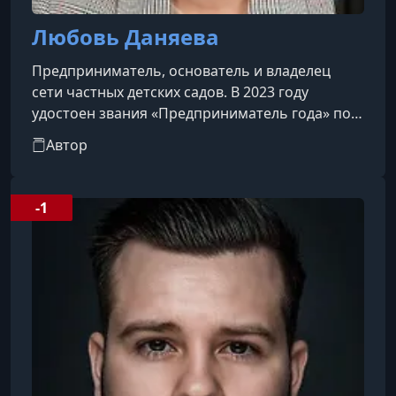
Любовь Даняева
Предприниматель, основатель и владелец
сети частных детских садов. В 2023 году
удостоен звания «Предприниматель года» по
версии журнала FB за вклад в развитие
Автор
частного образования, эффективное
управление и создание современной среды
для обучения и воспитания детей.
-1