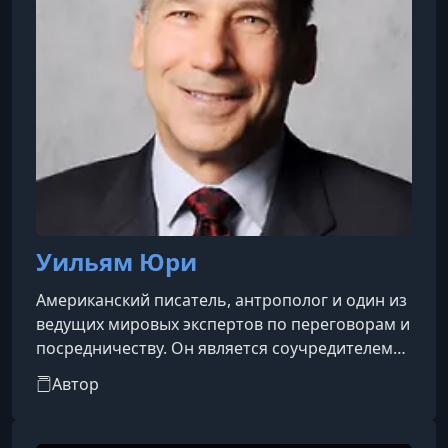
Уильям Юри
Американский писатель, антрополог и один из
ведущих мировых экспертов по переговорам и
посредничеству. Он является соучредителем
Гарвардского переговорного проекта и
Автор
автором бестселлера «Переговоры без
поражения» (Getting to Yes), написанного в
соавторстве с Роджером Фишером и Брюсом